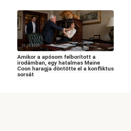
06.08.2026
Amikor a apósom felborított a
irodámban, egy hatalmas Maine
Coon haragja döntötte el a konfliktus
sorsát
© 2026 Goodblog.world All rights reserved