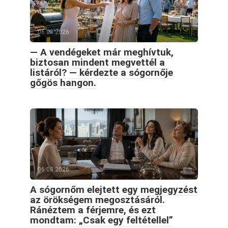
06.08.2026
— A vendégeket már meghívtuk,
biztosan mindent megvettél a
listáról? — kérdezte a sógornője
gőgös hangon.
06.08.2026
A sógornőm elejtett egy megjegyzést
az örökségem megosztásáról.
Ránéztem a férjemre, és ezt
mondtam: „Csak egy feltétellel”