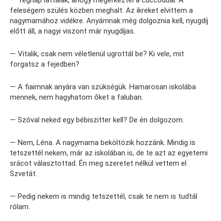
feleségem szülés közben meghalt. Az ikreket elvittem a
nagymamához vidékre. Anyámnak még dolgoznia kell, nyugdíj
előtt áll, a nagyi viszont már nyugdíjas.
— Vitalik, csak nem véletlenül ugrottál be? Ki vele, mit
forgatsz a fejedben?
— A fiaimnak anyára van szükségük. Hamarosan iskolába
mennek, nem hagyhatom őket a faluban.
— Szóval neked egy bébiszitter kell? De én dolgozom.
— Nem, Léna. A nagymama beköltözik hozzánk. Mindig is
tetszettél nekem, már az iskolában is, de te azt az egyetemi
srácot választottad. Én meg szeretet nélkül vettem el
Szvetát.
— Pedig nekem is mindig tetszettél, csak te nem is tudtál
rólam.