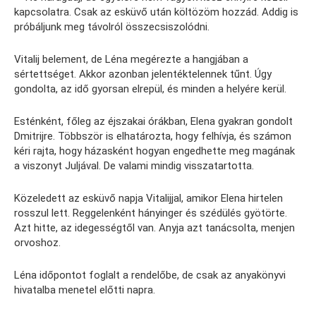
kapcsolatra. Csak az esküvő után költözöm hozzád. Addig is
próbáljunk meg távolról összecsiszolódni.
Vitalij belement, de Léna megérezte a hangjában a
sértettséget. Akkor azonban jelentéktelennek tűnt. Úgy
gondolta, az idő gyorsan elrepül, és minden a helyére kerül.
Esténként, főleg az éjszakai órákban, Elena gyakran gondolt
Dmitrijre. Többször is elhatározta, hogy felhívja, és számon
kéri rajta, hogy házasként hogyan engedhette meg magának
a viszonyt Juljával. De valami mindig visszatartotta.
Közeledett az esküvő napja Vitalijjal, amikor Elena hirtelen
rosszul lett. Reggelenként hányinger és szédülés gyötörte.
Azt hitte, az idegességtől van. Anyja azt tanácsolta, menjen
orvoshoz.
Léna időpontot foglalt a rendelőbe, de csak az anyakönyvi
hivatalba menetel előtti napra.