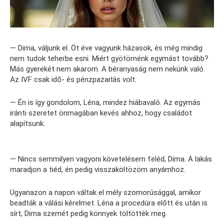
— Dima, váljunk el. Öt éve vagyunk házasok, és még mindig
nem tudok teherbe esni. Miért gyötörnénk egymást tovább?
Más gyerekét nem akarom. A béranyaság nem nekünk való.
Az IVF csak idő- és pénzpazarlás volt.
— Én is így gondolom, Léna, mindez hiábavaló. Az egymás
iránti szeretet önmagában kevés ahhoz, hogy családot
alapítsunk.
— Nincs semmilyen vagyoni követelésem feléd, Dima. A lakás
maradjon a tiéd, én pedig visszaköltözöm anyámhoz.
Ugyanazon a napon váltak el mély szomorúsággal, amikor
beadták a válási kérelmet. Léna a procedúra előtt és után is
sírt, Dima szemét pedig könnyek töltötték meg.