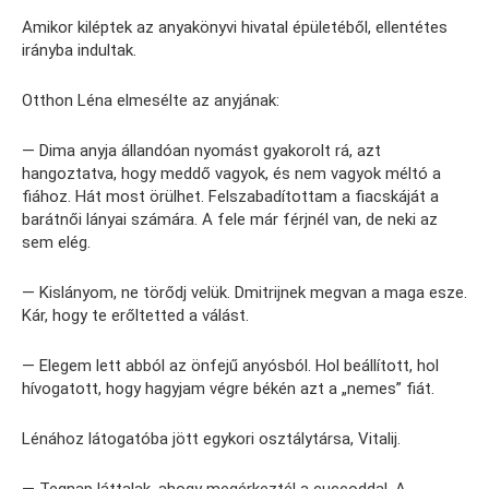
Amikor kiléptek az anyakönyvi hivatal épületéből, ellentétes
irányba indultak.
Otthon Léna elmesélte az anyjának:
— Dima anyja állandóan nyomást gyakorolt rá, azt
hangoztatva, hogy meddő vagyok, és nem vagyok méltó a
fiához. Hát most örülhet. Felszabadítottam a fiacskáját a
barátnői lányai számára. A fele már férjnél van, de neki az
sem elég.
— Kislányom, ne törődj velük. Dmitrijnek megvan a maga esze.
Kár, hogy te erőltetted a válást.
— Elegem lett abból az önfejű anyósból. Hol beállított, hol
hívogatott, hogy hagyjam végre békén azt a „nemes” fiát.
Lénához látogatóba jött egykori osztálytársa, Vitalij.
— Tegnap láttalak, ahogy megérkeztél a cuccoddal. A