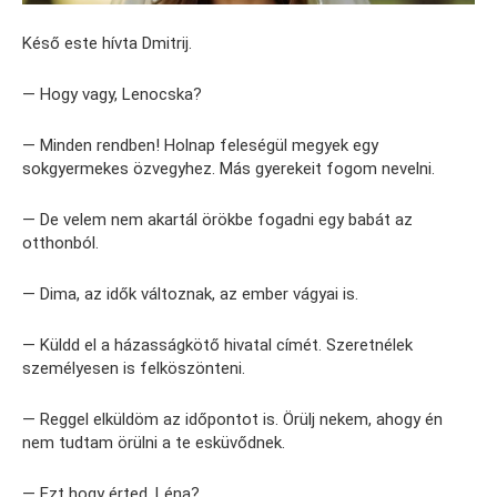
Késő este hívta Dmitrij.
— Hogy vagy, Lenocska?
— Minden rendben! Holnap feleségül megyek egy
sokgyermekes özvegyhez. Más gyerekeit fogom nevelni.
— De velem nem akartál örökbe fogadni egy babát az
otthonból.
— Dima, az idők változnak, az ember vágyai is.
— Küldd el a házasságkötő hivatal címét. Szeretnélek
személyesen is felköszönteni.
— Reggel elküldöm az időpontot is. Örülj nekem, ahogy én
nem tudtam örülni a te esküvődnek.
— Ezt hogy érted, Léna?