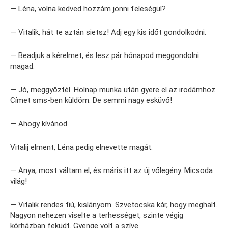
— Léna, volna kedved hozzám jönni feleségül?
— Vitalik, hát te aztán sietsz! Adj egy kis időt gondolkodni.
— Beadjuk a kérelmet, és lesz pár hónapod meggondolni
magad.
— Jó, meggyőztél. Holnap munka után gyere el az irodámhoz.
Címet sms-ben küldöm. De semmi nagy esküvő!
— Ahogy kívánod.
Vitalij elment, Léna pedig elnevette magát.
— Anya, most váltam el, és máris itt az új vőlegény. Micsoda
világ!
— Vitalik rendes fiú, kislányom. Szvetocska kár, hogy meghalt.
Nagyon nehezen viselte a terhességet, szinte végig
kórházban feküdt. Gyenge volt a szíve.