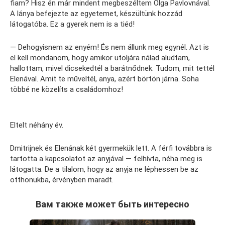
fiam? Hisz én már mindent megbeszéltem Olga Pavlovnával.
A lánya befejezte az egyetemet, készültünk hozzád
látogatóba. Ez a gyerek nem is a tiéd!
— Dehogyisnem az enyém! És nem állunk meg egynél. Azt is
el kell mondanom, hogy amikor utoljára nálad aludtam,
hallottam, mivel dicsekedtél a barátnődnek. Tudom, mit tettél
Elenával. Amit te műveltél, anya, azért börtön járna. Soha
többé ne közelíts a családomhoz!
Eltelt néhány év.
Dmitrijnek és Elenának két gyermekük lett. A férfi továbbra is
tartotta a kapcsolatot az anyjával — felhívta, néha meg is
látogatta. De a tilalom, hogy az anyja ne léphessen be az
otthonukba, érvényben maradt.
Вам также может быть интересно