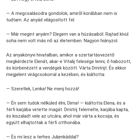
— A megcsalásodra gondolok, amiről korábban nem is
tudtam. Az anyád világosított fel.
— Már megint anyám? Elegem van a húzásaiból. Rajtad kívül
soha nem volt más nő az életemben. Nagyon hiányzol.
Az anyakönyvi hivatalban, amikor a szertartásvezető
megkérdezte Elenát, akar-e Vitalij felesége lenni, ő habozott,
és körbenézett a vendégek között. Várta Dmitrijt. És ekkor
megjelent virágcsokorral a kezében, és kiáltotta:
— Szeretlek, Lenka! Ne menj hozzá!
— Én sem tudok nélküled élni, Dima! — kiáltotta Elena, és a
férfi karjába vetette magát. Dmitrij felemelte, karjába kapta,
és kiszaladt vele az utcára, ahol már várta a kocsija, és
együtt elhajtottak a férfi otthonába.
— És mi lesz a terhes Juljenkáddal?