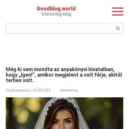
Перейти
Goodblog.world
к
Interesting blog
контенту
Поиск:
Még ki sem mondta az anyakönyvi hivatalban,
hogy „Igen!”, amikor megjelent a volt férje, akitől
terhes volt.
Опубликовано:
22.05.2025
Interesting