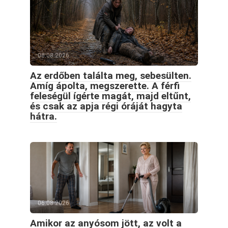
06.08.2026
Az erdőben találta meg, sebesülten.
Amíg ápolta, megszerette. A férfi
feleségül ígérte magát, majd eltűnt,
és csak az apja régi óráját hagyta
hátra.
06.08.2026
Amikor az anyósom jött, az volt a