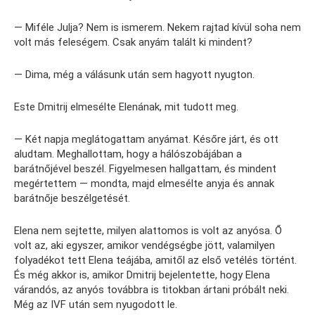
— Miféle Julja? Nem is ismerem. Nekem rajtad kívül soha nem
volt más feleségem. Csak anyám talált ki mindent?
— Dima, még a válásunk után sem hagyott nyugton.
Este Dmitrij elmesélte Elenának, mit tudott meg.
— Két napja meglátogattam anyámat. Későre járt, és ott
aludtam. Meghallottam, hogy a hálószobájában a
barátnőjével beszél. Figyelmesen hallgattam, és mindent
megértettem — mondta, majd elmesélte anyja és annak
barátnője beszélgetését.
Elena nem sejtette, milyen alattomos is volt az anyósa. Ő
volt az, aki egyszer, amikor vendégségbe jött, valamilyen
folyadékot tett Elena teájába, amitől az első vetélés történt.
És még akkor is, amikor Dmitrij bejelentette, hogy Elena
várandós, az anyós továbbra is titokban ártani próbált neki.
Még az IVF után sem nyugodott le.