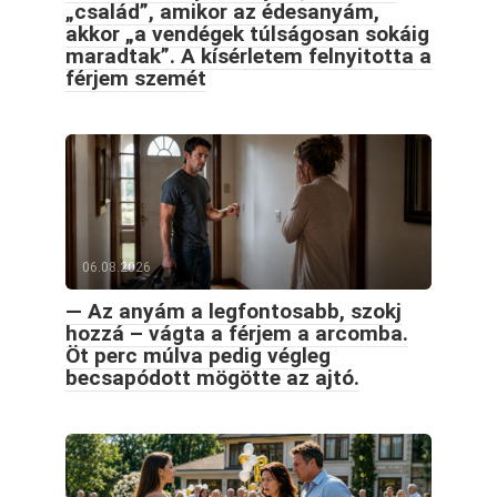
„család”, amikor az édesanyám,
akkor „a vendégek túlságosan sokáig
maradtak”. A kísérletem felnyitotta a
férjem szemét
06.08.2026
— Az anyám a legfontosabb, szokj
hozzá – vágta a férjem a arcomba.
Öt perc múlva pedig végleg
becsapódott mögötte az ajtó.