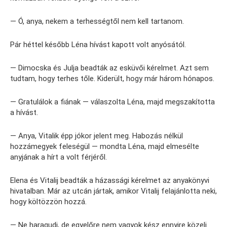
— Ó, anya, nekem a terhességtől nem kell tartanom.
Pár héttel később Léna hívást kapott volt anyósától.
— Dimocska és Julja beadták az esküvői kérelmet. Azt sem
tudtam, hogy terhes tőle. Kiderült, hogy már három hónapos.
— Gratulálok a fiának — válaszolta Léna, majd megszakította
a hívást.
— Anya, Vitalik épp jókor jelent meg. Habozás nélkül
hozzámegyek feleségül — mondta Léna, majd elmesélte
anyjának a hírt a volt férjéről.
Elena és Vitalij beadták a házassági kérelmet az anyakönyvi
hivatalban. Már az utcán jártak, amikor Vitalij felajánlotta neki,
hogy költözzön hozzá.
— Ne haragudj, de egyelőre nem vagyok kész ennyire közeli