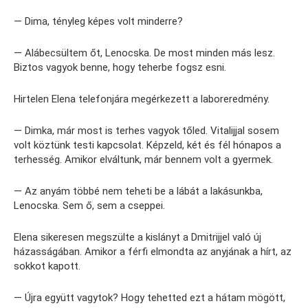
— Dima, tényleg képes volt minderre?
— Alábecsültem őt, Lenocska. De most minden más lesz.
Biztos vagyok benne, hogy teherbe fogsz esni.
Hirtelen Elena telefonjára megérkezett a laboreredmény.
— Dimka, már most is terhes vagyok tőled. Vitalijjal sosem
volt köztünk testi kapcsolat. Képzeld, két és fél hónapos a
terhesség. Amikor elváltunk, már bennem volt a gyermek.
— Az anyám többé nem teheti be a lábát a lakásunkba,
Lenocska. Sem ő, sem a cseppei.
Elena sikeresen megszülte a kislányt a Dmitrijjel való új
házasságában. Amikor a férfi elmondta az anyjának a hírt, az
sokkot kapott.
— Újra együtt vagytok? Hogy tehetted ezt a hátam mögött,