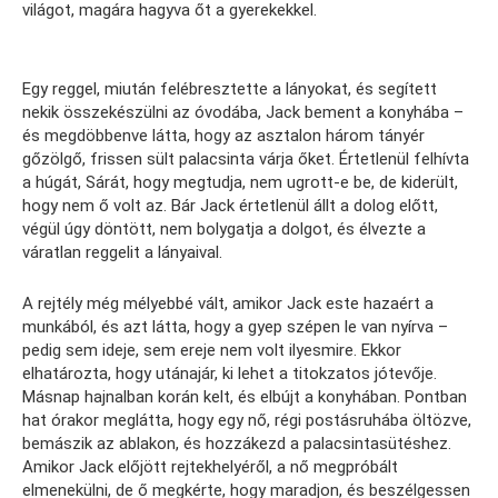
világot, magára hagyva őt a gyerekekkel.
Egy reggel, miután felébresztette a lányokat, és segített
nekik összekészülni az óvodába, Jack bement a konyhába –
és megdöbbenve látta, hogy az asztalon három tányér
gőzölgő, frissen sült palacsinta várja őket. Értetlenül felhívta
a húgát, Sárát, hogy megtudja, nem ugrott-e be, de kiderült,
hogy nem ő volt az. Bár Jack értetlenül állt a dolog előtt,
végül úgy döntött, nem bolygatja a dolgot, és élvezte a
váratlan reggelit a lányaival.
A rejtély még mélyebbé vált, amikor Jack este hazaért a
munkából, és azt látta, hogy a gyep szépen le van nyírva –
pedig sem ideje, sem ereje nem volt ilyesmire. Ekkor
elhatározta, hogy utánajár, ki lehet a titokzatos jótevője.
Másnap hajnalban korán kelt, és elbújt a konyhában. Pontban
hat órakor meglátta, hogy egy nő, régi postásruhába öltözve,
bemászik az ablakon, és hozzákezd a palacsintasütéshez.
Amikor Jack előjött rejtekhelyéről, a nő megpróbált
elmenekülni, de ő megkérte, hogy maradjon, és beszélgessen