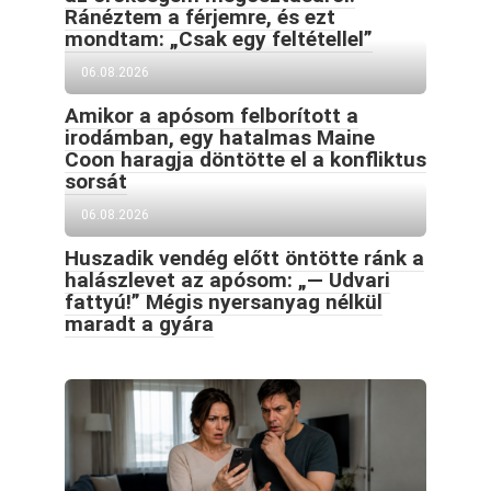
Ránéztem a férjemre, és ezt
mondtam: „Csak egy feltétellel”
06.08.2026
Amikor a apósom felborított a
irodámban, egy hatalmas Maine
Coon haragja döntötte el a konfliktus
sorsát
06.08.2026
Huszadik vendég előtt öntötte ránk a
halászlevet az apósom: „— Udvari
fattyú!” Mégis nyersanyag nélkül
maradt a gyára