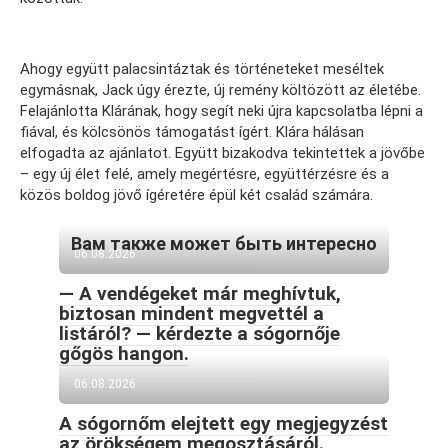
Ahogy együtt palacsintáztak és történeteket meséltek
egymásnak, Jack úgy érezte, új remény költözött az életébe.
Felajánlotta Klárának, hogy segít neki újra kapcsolatba lépni a
fiával, és kölcsönös támogatást ígért. Klára hálásan
elfogadta az ajánlatot. Együtt bizakodva tekintettek a jövőbe
– egy új élet felé, amely megértésre, együttérzésre és a
közös boldog jövő ígéretére épül két család számára.
Вам также может быть интересно
06.08.2026
— A vendégeket már meghívtuk,
biztosan mindent megvettél a
listáról? — kérdezte a sógornője
gőgös hangon.
06.08.2026
A sógornőm elejtett egy megjegyzést
az örökségem megosztásáról.