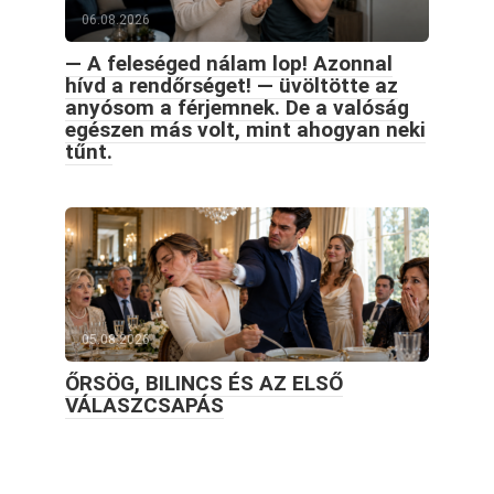
06.08.2026
— A feleséged nálam lop! Azonnal
hívd a rendőrséget! — üvöltötte az
anyósom a férjemnek. De a valóság
egészen más volt, mint ahogyan neki
tűnt.
05.08.2026
ŐRSÖG, BILINCS ÉS AZ ELSŐ
VÁLASZCSAPÁS