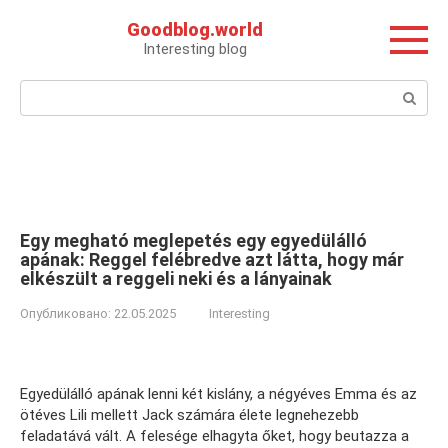
Перейти
Goodblog.world
к
Interesting blog
контенту
Поиск:
Egy megható meglepetés egy egyedülálló
apának: Reggel felébredve azt látta, hogy már
elkészült a reggeli neki és a lányainak
Опубликовано:
22.05.2025
Interesting
Egyedülálló apának lenni két kislány, a négyéves Emma és az
ötéves Lili mellett Jack számára élete legnehezebb
feladatává vált. A felesége elhagyta őket, hogy beutazza a