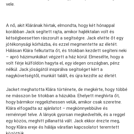
vele.
A nő, akit Klárának hívtak, elmondta, hogy két hónappal
korábban Jack segített rajta, amikor hajléktalan volt és
kétségbeesetten rászorult a segítségre. Jack elvitte őt egy
jótékonysági kórházba, és ezzel megmentette az életét.
Hálásan Klára felkutatta őt, és titokban kezdett segíteni neki
– apró házimunkákat végzett a ház körül. Elmesélte, hogy a
volt férje külföldön hagyta el, egy idegen országban, pénz
nélkül. Jack jóságától inspirálva segítséget kért a
nagykövetségtől, munkát talált, és újra kezdte az életét.
Jacket meghatotta Klára története, de megkérte, hogy többé
ne másszon be titokban a házukba. Ehelyett meghívta őt,
hogy bármikor reggelizhessen velük, amikor csak szeretne.
Klára elfogadta az ajánlatot – megkönnyebbülve és
reménnyel telve. A lányok gyorsan megkedvelték, és a reggel
egy közös, meghitt pillanattá vált. Jack ekkor érezte meg,
hogy Klára ereje és hálája váratlan kapcsolatot teremtett
közöttük.