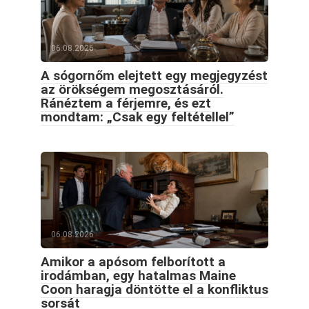
06.08.2026
A sógornőm elejtett egy megjegyzést
az örökségem megosztásáról.
Ránéztem a férjemre, és ezt
mondtam: „Csak egy feltétellel”
06.08.2026
Amikor a apósom felborított a
irodámban, egy hatalmas Maine
Coon haragja döntötte el a konfliktus
sorsát