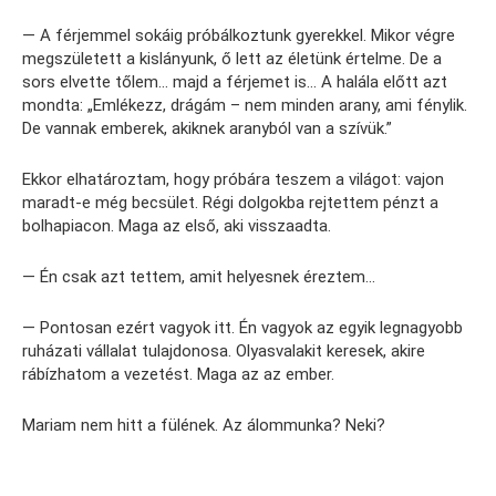
— A férjemmel sokáig próbálkoztunk gyerekkel. Mikor végre
megszületett a kislányunk, ő lett az életünk értelme. De a
sors elvette tőlem… majd a férjemet is… A halála előtt azt
mondta: „Emlékezz, drágám – nem minden arany, ami fénylik.
De vannak emberek, akiknek aranyból van a szívük.”
Ekkor elhatároztam, hogy próbára teszem a világot: vajon
maradt-e még becsület. Régi dolgokba rejtettem pénzt a
bolhapiacon. Maga az első, aki visszaadta.
— Én csak azt tettem, amit helyesnek éreztem…
— Pontosan ezért vagyok itt. Én vagyok az egyik legnagyobb
ruházati vállalat tulajdonosa. Olyasvalakit keresek, akire
rábízhatom a vezetést. Maga az az ember.
Mariam nem hitt a fülének. Az álommunka? Neki?