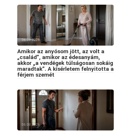
06.08.2026
Amikor az anyósom jött, az volt a
„család”, amikor az édesanyám,
akkor „a vendégek túlságosan sokáig
maradtak”. A kísérletem felnyitotta a
férjem szemét
06.08.2026