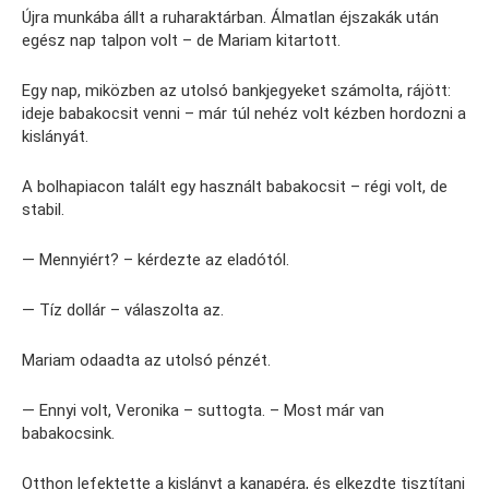
Újra munkába állt a ruharaktárban. Álmatlan éjszakák után
egész nap talpon volt – de Mariam kitartott.
Egy nap, miközben az utolsó bankjegyeket számolta, rájött:
ideje babakocsit venni – már túl nehéz volt kézben hordozni a
kislányát.
A bolhapiacon talált egy használt babakocsit – régi volt, de
stabil.
— Mennyiért? – kérdezte az eladótól.
— Tíz dollár – válaszolta az.
Mariam odaadta az utolsó pénzét.
— Ennyi volt, Veronika – suttogta. – Most már van
babakocsink.
Otthon lefektette a kislányt a kanapéra, és elkezdte tisztítani