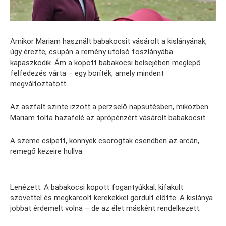
Amikor Mariam használt babakocsit vásárolt a kislányának,
úgy érezte, csupán a remény utolsó foszlányába
kapaszkodik. Ám a kopott babakocsi belsejében meglepő
felfedezés várta – egy boríték, amely mindent
megváltoztatott.
Az aszfalt szinte izzott a perzselő napsütésben, miközben
Mariam tolta hazafelé az aprópénzért vásárolt babakocsit.
A szeme csípett, könnyek csorogtak csendben az arcán,
remegő kezeire hullva.
Lenézett. A babakocsi kopott fogantyúkkal, kifakult
szövettel és megkarcolt kerekekkel gördült előtte. A kislánya
jobbat érdemelt volna – de az élet másként rendelkezett.