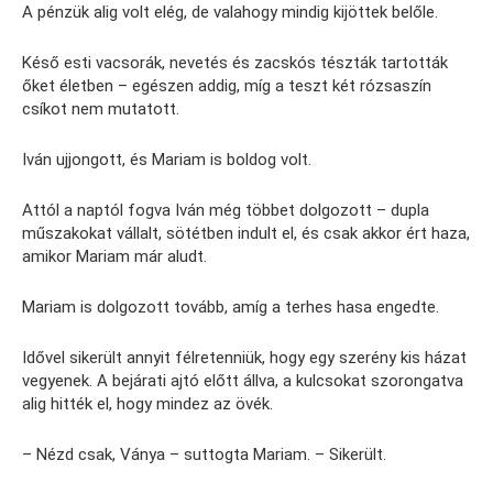
A pénzük alig volt elég, de valahogy mindig kijöttek belőle.
Késő esti vacsorák, nevetés és zacskós tészták tartották
őket életben – egészen addig, míg a teszt két rózsaszín
csíkot nem mutatott.
Iván ujjongott, és Mariam is boldog volt.
Attól a naptól fogva Iván még többet dolgozott – dupla
műszakokat vállalt, sötétben indult el, és csak akkor ért haza,
amikor Mariam már aludt.
Mariam is dolgozott tovább, amíg a terhes hasa engedte.
Idővel sikerült annyit félretenniük, hogy egy szerény kis házat
vegyenek. A bejárati ajtó előtt állva, a kulcsokat szorongatva
alig hitték el, hogy mindez az övék.
– Nézd csak, Ványa – suttogta Mariam. – Sikerült.