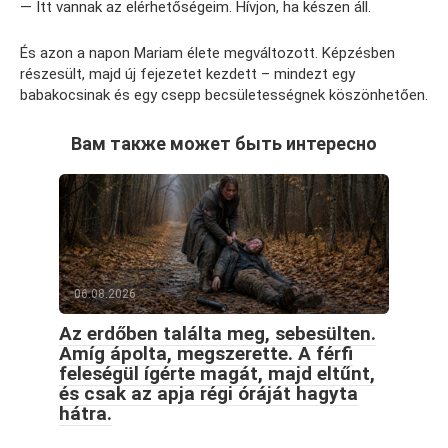
— Itt vannak az elérhetőségeim. Hívjon, ha készen áll.
És azon a napon Mariam élete megváltozott. Képzésben
részesült, majd új fejezetet kezdett – mindezt egy
babakocsinak és egy csepp becsületességnek köszönhetően.
Вам также может быть интересно
06.08.2026
Az erdőben találta meg, sebesülten.
Amíg ápolta, megszerette. A férfi
feleségül ígérte magát, majd eltűnt,
és csak az apja régi óráját hagyta
hátra.