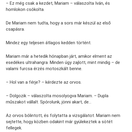
– Ez még csak a kezdet, Mariam – válaszolta Iván, és
homlokon csókolta.
De Mariam nem tudta, hogy a sors már készül az első
csapásra.
Mindez egy teljesen átlagos kedden történt.
Mariam már a hetedik hónapban járt, amikor elment az
esedékes ultrahangra. Minden úgy zajlott, mint mindig – de
valami furcsa érzés motoszkált benne.
– Hol van a férje? – kérdezte az orvos.
– Dolgozik – válaszolta mosolyogva Mariam. – Dupla
műszakot vállalt. Spórolunk, jönni akart, de…
Az orvos bólintott, és folytatta a vizsgálatot. Mariam nem
sejtette, hogy közben odakint már gyülekeztek a sötét
fellegek.