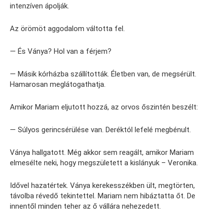
intenzíven ápolják.
Az örömöt aggodalom váltotta fel.
— És Ványa? Hol van a férjem?
— Másik kórházba szállították. Életben van, de megsérült.
Hamarosan meglátogathatja.
Amikor Mariam eljutott hozzá, az orvos őszintén beszélt:
— Súlyos gerincsérülése van. Deréktól lefelé megbénult.
Ványa hallgatott. Még akkor sem reagált, amikor Mariam
elmesélte neki, hogy megszületett a kislányuk – Veronika.
Idővel hazatértek. Ványa kerekesszékben ült, megtörten,
távolba révedő tekintettel. Mariam nem hibáztatta őt. De
innentől minden teher az ő vállára nehezedett.