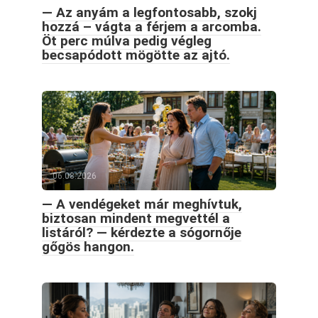
— Az anyám a legfontosabb, szokj
hozzá – vágta a férjem a arcomba.
Öt perc múlva pedig végleg
becsapódott mögötte az ajtó.
06.08.2026
— A vendégeket már meghívtuk,
biztosan mindent megvettél a
listáról? — kérdezte a sógornője
gőgös hangon.