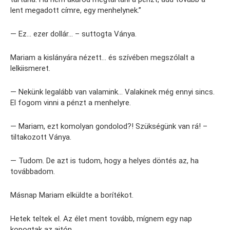
lent megadott címre, egy menhelynek.”
— Ez… ezer dollár… – suttogta Ványa.
Mariam a kislányára nézett… és szívében megszólalt a
lelkiismeret.
— Nekünk legalább van valamink… Valakinek még ennyi sincs.
El fogom vinni a pénzt a menhelyre.
— Mariam, ezt komolyan gondolod?! Szükségünk van rá! –
tiltakozott Ványa.
— Tudom. De azt is tudom, hogy a helyes döntés az, ha
továbbadom.
Másnap Mariam elküldte a borítékot.
Hetek teltek el. Az élet ment tovább, mígnem egy nap
kopogtak az ajtón.