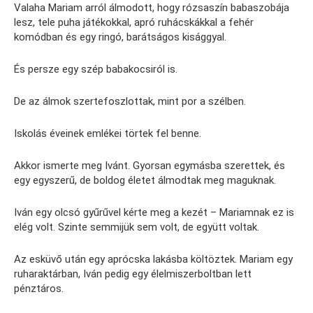
Valaha Mariam arról álmodott, hogy rózsaszín babaszobája
lesz, tele puha játékokkal, apró ruhácskákkal a fehér
komódban és egy ringó, barátságos kisággyal.
És persze egy szép babakocsiról is.
De az álmok szertefoszlottak, mint por a szélben.
Iskolás éveinek emlékei törtek fel benne.
Akkor ismerte meg Ivánt. Gyorsan egymásba szerettek, és
egy egyszerű, de boldog életet álmodtak meg maguknak.
Iván egy olcsó gyűrűvel kérte meg a kezét – Mariamnak ez is
elég volt. Szinte semmijük sem volt, de együtt voltak.
Az esküvő után egy aprócska lakásba költöztek. Mariam egy
ruharaktárban, Iván pedig egy élelmiszerboltban lett
pénztáros.