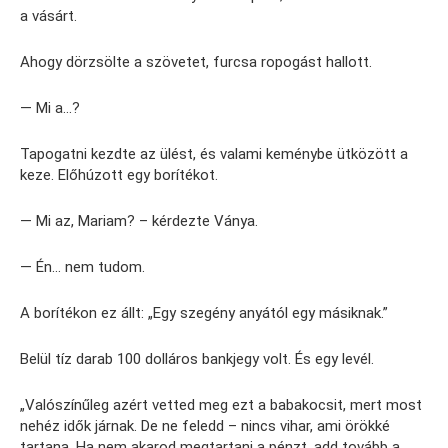
a vásárt.
Ahogy dörzsölte a szövetet, furcsa ropogást hallott.
— Mi a…?
Tapogatni kezdte az ülést, és valami keménybe ütközött a
keze. Előhúzott egy borítékot.
— Mi az, Mariam? – kérdezte Ványa.
— Én… nem tudom.
A borítékon ez állt: „Egy szegény anyától egy másiknak.”
Belül tíz darab 100 dolláros bankjegy volt. És egy levél.
„Valószínűleg azért vetted meg ezt a babakocsit, mert most
nehéz idők járnak. De ne feledd – nincs vihar, ami örökké
tartana. Ha nem akarod megtartani a pénzt, add tovább a