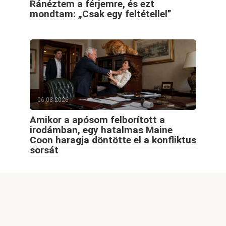
Ránéztem a férjemre, és ezt
mondtam: „Csak egy feltétellel”
06.08.2026
Amikor a apósom felborított a
irodámban, egy hatalmas Maine
Coon haragja döntötte el a konfliktus
sorsát