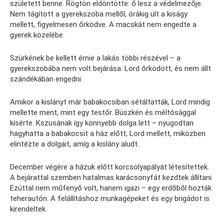
született benne. Rögtön eldöntötte: ő lesz a védelmezője.
Nem tágított a gyerekszoba mellől, órákig ült a kiságy
mellett, figyelmesen őrködve. A macskát nem engedte a
gyerek közelébe.
Szürkének be kellett érnie a lakás többi részével – a
gyerekszobába nem volt bejárása. Lord őrködött, és nem állt
szándékában engedni.
Amikor a kislányt már babakocsiban sétáltatták, Lord mindig
mellette ment, mint egy testőr. Büszkén és méltósággal
kísérte. Kszusának így könnyebb dolga lett – nyugodtan
hagyhatta a babakocsit a ház előtt, Lord mellett, miközben
elintézte a dolgait, amíg a kislány aludt.
December végére a házuk előtt korcsolyapályát létesítettek.
A bejárattal szemben hatalmas karácsonyfát kezdtek állítani.
Ezúttal nem műfenyő volt, hanem igazi – egy erdőből hozták
teherautón. A felállításhoz munkagépeket és egy brigádot is
kirendeltek.