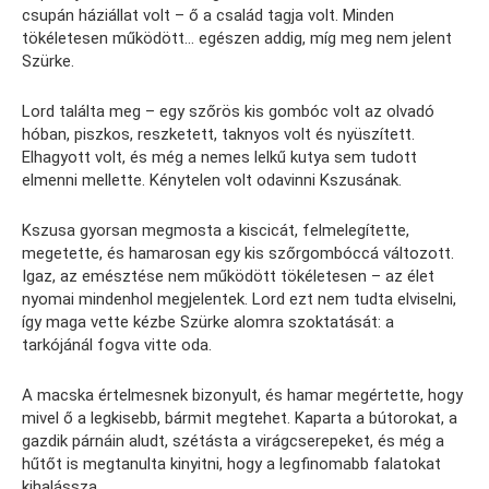
csupán háziállat volt – ő a család tagja volt. Minden
tökéletesen működött… egészen addig, míg meg nem jelent
Szürke.
Lord találta meg – egy szőrös kis gombóc volt az olvadó
hóban, piszkos, reszketett, taknyos volt és nyüszített.
Elhagyott volt, és még a nemes lelkű kutya sem tudott
elmenni mellette. Kénytelen volt odavinni Kszusának.
Kszusa gyorsan megmosta a kiscicát, felmelegítette,
megetette, és hamarosan egy kis szőrgombóccá változott.
Igaz, az emésztése nem működött tökéletesen – az élet
nyomai mindenhol megjelentek. Lord ezt nem tudta elviselni,
így maga vette kézbe Szürke alomra szoktatását: a
tarkójánál fogva vitte oda.
A macska értelmesnek bizonyult, és hamar megértette, hogy
mivel ő a legkisebb, bármit megtehet. Kaparta a bútorokat, a
gazdik párnáin aludt, szétásta a virágcserepeket, és még a
hűtőt is megtanulta kinyitni, hogy a legfinomabb falatokat
kihalássza.