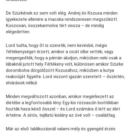
De Szürkének ez sem volt elég. Andrej és Kszusa minden
igyekezete ellenére a macska rendszeresen megszökött.
Koszosan, összekarmolva tért vissza – de mindig
elégedetten.
Lord tudta, hogy őt is szeretik, nem kevésbé, mégis
féltékenységet érzett, amikor a cicát ölbe vették, vagy
megengedték, hogy a párnán aludjon, miközben neki csak a
lábaknál jutott hely. Féltékeny volt, különösen amikor Szürke
dorombolva dörgölőzött Kszusához, miközben a kutya
reakcióját figyelte. Lord viszont igazán szeretett – őszintén,
elvárások nélkül.
Minden megváltozott azonban, amikor megérkezett az
életébe a legfontosabb lény. Egy kis rózsaszín borítékban
hozták haza késő ősszel – és Lord számára ő lett az élet
értelme. A sírós, tejillatú kislány az övé volt – családtag.
Már az első találkozásnál valami mély és gyengéd érzés