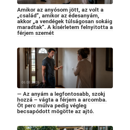
Amikor az anyósom jött, az volt a
„család”, amikor az édesanyám,
akkor „a vendégek túlságosan sokáig
maradtak”. A kísérletem felnyitotta a
férjem szemét
06.08.2026
— Az anyám a legfontosabb, szokj
hozzá – vágta a férjem a arcomba.
Öt perc múlva pedig végleg
becsapódott mögötte az ajtó.