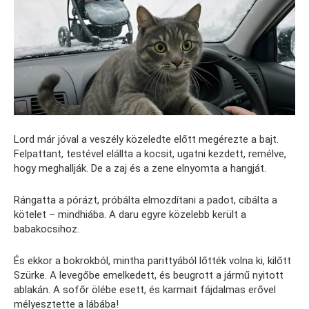
Lord már jóval a veszély közeledte előtt megérezte a bajt.
Felpattant, testével elállta a kocsit, ugatni kezdett, remélve,
hogy meghallják. De a zaj és a zene elnyomta a hangját.
Rángatta a pórázt, próbálta elmozdítani a padot, cibálta a
kötelet – mindhiába. A daru egyre közelebb került a
babakocsihoz.
És ekkor a bokrokból, mintha parittyából lőtték volna ki, kilőtt
Szürke. A levegőbe emelkedett, és beugrott a jármű nyitott
ablakán. A sofőr ölébe esett, és karmait fájdalmas erővel
mélyesztette a lábába!