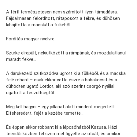
A férfi természetesen nem számított ilyen támadásra.
Fájdalmasan felordított, rátaposott a fékre, és dühösen
kihajította a macskát a fülkéből.
Fordítás magyar nyelvre:
Szürke elrepült, nekiütközött a rámpának, és mozdulatlanul
maradt fekve…
A darukezelő szitkozódva ugrott ki a fülkéből, és a macska
felé rohant – csak ekkor vette észre a babakocsit és a
dühödten ugató Lordot, aki szó szerint csorgó nyállal
ugatott a feszültségtől.
Meg kell hagyni – egy pillanat alatt mindent megértett.
Elfehéredett, fejét a kezébe temette…
És éppen ekkor robbant ki a lépcsőházból Kszusa. Házi
teendői közben fél szemmel figyelte az utcát, és amikor