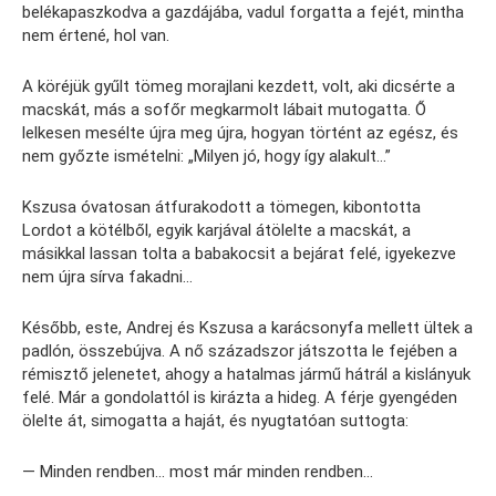
belékapaszkodva a gazdájába, vadul forgatta a fejét, mintha
nem értené, hol van.
A köréjük gyűlt tömeg morajlani kezdett, volt, aki dicsérte a
macskát, más a sofőr megkarmolt lábait mutogatta. Ő
lelkesen mesélte újra meg újra, hogyan történt az egész, és
nem győzte ismételni: „Milyen jó, hogy így alakult…”
Kszusa óvatosan átfurakodott a tömegen, kibontotta
Lordot a kötélből, egyik karjával átölelte a macskát, a
másikkal lassan tolta a babakocsit a bejárat felé, igyekezve
nem újra sírva fakadni…
Később, este, Andrej és Kszusa a karácsonyfa mellett ültek a
padlón, összebújva. A nő századszor játszotta le fejében a
rémisztő jelenetet, ahogy a hatalmas jármű hátrál a kislányuk
felé. Már a gondolattól is kirázta a hideg. A férje gyengéden
ölelte át, simogatta a haját, és nyugtatóan suttogta:
— Minden rendben… most már minden rendben…