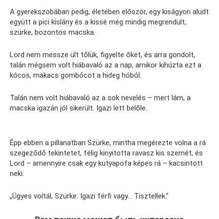
A gyerekszobában pedig, életében először, egy kiságyon aludt
együtt a pici kislány és a kissé még mindig megrendült,
szürke, bozontos macska.
Lord nem messze ült tőlük, figyelte őket, és arra gondolt,
talán mégsem volt hiábavaló az a nap, amikor kihúzta ezt a
kócos, makacs gombócot a hideg hóból.
Talán nem volt hiábavaló az a sok nevelés – mert lám, a
macska igazán jól sikerült. Igazi lett belőle.
Épp ebben a pillanatban Szürke, mintha megérezte volna a rá
szegeződő tekintetet, félig kinyitotta ravasz kis szemét, és
Lord – amennyire csak egy kutyapofa képes rá – kacsintott
neki:
„Ügyes voltál, Szürke. Igazi férfi vagy… Tisztellek.”