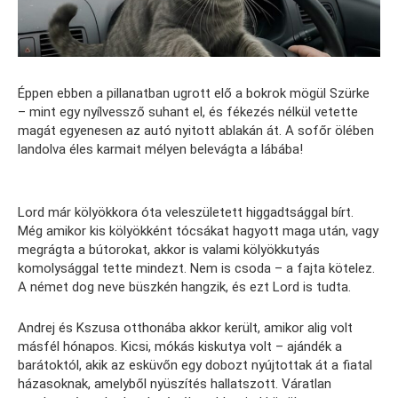
Éppen ebben a pillanatban ugrott elő a bokrok mögül Szürke
– mint egy nyílvessző suhant el, és fékezés nélkül vetette
magát egyenesen az autó nyitott ablakán át. A sofőr ölében
landolva éles karmait mélyen belevágta a lábába!
Lord már kölyökkora óta veleszületett higgadtsággal bírt.
Még amikor kis kölyökként tócsákat hagyott maga után, vagy
megrágta a bútorokat, akkor is valami kölyökkutyás
komolysággal tette mindezt. Nem is csoda – a fajta kötelez.
A német dog neve büszkén hangzik, és ezt Lord is tudta.
Andrej és Kszusa otthonába akkor került, amikor alig volt
másfél hónapos. Kicsi, mókás kiskutya volt – ajándék a
barátoktól, akik az esküvőn egy dobozt nyújtottak át a fiatal
házasoknak, amelyből nyüszítés hallatszott. Váratlan