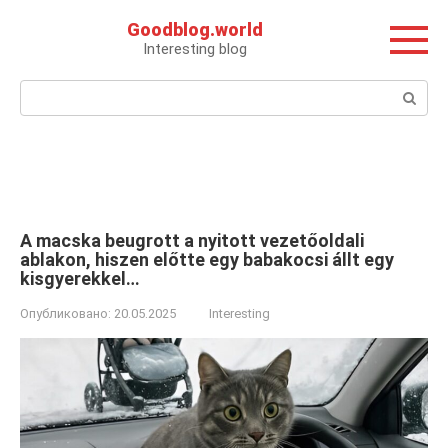
Перейти
Goodblog.world
к
Interesting blog
контенту
Поиск:
A macska beugrott a nyitott vezetőoldali
ablakon, hiszen előtte egy babakocsi állt egy
kisgyerekkel…
Опубликовано:
20.05.2025
Interesting