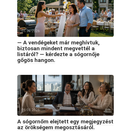
06.08.2026
— A vendégeket már meghívtuk,
biztosan mindent megvettél a
listáról? — kérdezte a sógornője
gőgös hangon.
06.08.2026
A sógornőm elejtett egy megjegyzést
az örökségem megosztásáról.