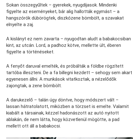
Sokan összegyűltek – gyerekek, nyugdíjasok. Mindenki
figyelte az eseményeket, bár alig hallották egymást – a
hangszórók dübörögtek, diszkózene bömbölt, a szavakat
elnyelte a zaj.
A kislányt ez nem zavarta – nyugodtan aludt a babakocsiban
kint, az utcán. Lord, a padhoz kötve, mellette ült, éberen
figyelte a történéseket.
A fenyőt daruval emelték, és próbálták a földbe rögzített
tartóba illeszteni. De a fa billegni kezdett – sehogy sem akart
egyenesen állni. A munkások vitatkoztak, a nézelődők
zajongtak, a zene bömbölt.
A darukezelő – talán úgy döntve, hogy módszert vált –
lassan hátratolatott, miközben a törzset is emelte. Valamit
kiabált a társainak, kézzel hadonászott az autó nyitott
ablakán, de nem látta, hogy közvetlenül mögötte, a pad
mellett ott áll a babakocsi.