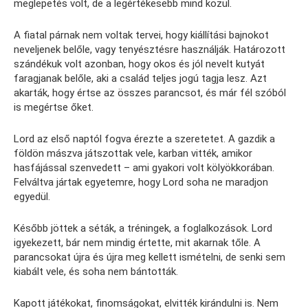
meglepetés volt, de a legértékesebb mind közül.
A fiatal párnak nem voltak tervei, hogy kiállítási bajnokot
neveljenek belőle, vagy tenyésztésre használják. Határozott
szándékuk volt azonban, hogy okos és jól nevelt kutyát
faragjanak belőle, aki a család teljes jogú tagja lesz. Azt
akarták, hogy értse az összes parancsot, és már fél szóból
is megértse őket.
Lord az első naptól fogva érezte a szeretetet. A gazdik a
földön mászva játszottak vele, karban vitték, amikor
hasfájással szenvedett – ami gyakori volt kölyökkorában.
Felváltva jártak egyetemre, hogy Lord soha ne maradjon
egyedül.
Később jöttek a séták, a tréningek, a foglalkozások. Lord
igyekezett, bár nem mindig értette, mit akarnak tőle. A
parancsokat újra és újra meg kellett ismételni, de senki sem
kiabált vele, és soha nem bántották.
Kapott játékokat, finomságokat, elvitték kirándulni is. Nem