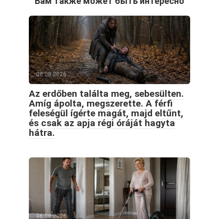
Вам также может быть интересно
06.08.2026
Az erdőben találta meg, sebesülten.
Amíg ápolta, megszerette. A férfi
feleségül ígérte magát, majd eltűnt,
és csak az apja régi óráját hagyta
hátra.
06.08.2026