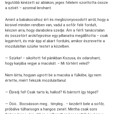
legutóbb kinézett az ablakon, jeges félelem szorította össze
a szívét – azonnal lerohant.
Amint a babakocsihoz ért és megbizonyosodott arról, hogy a
kicsivel minden rendben van, vadul a sofőr felé fordult,
készen arra, hogy darabokra szedje. Ám a férfi tanácstalan
és összetört arckifejezése egy pillanatra megállította – csak
legyintett, és már épp el akart fordulni, amikor észrevette a
mozdulatlan szürke testet a közelben.
— Szürke! – sikoltott fel pánikban Kszusa, és odarohant,
hogy karjába vegye a macskát. – Mi történt veled?
Nem látta, hogyan ugrott be a macska a fülkébe, így nem
értette, miért fekszik mozdulatlanul.
— Ébredj fel! Csak tarts ki, hallod? Ki bántott így téged?
— Ööö… Bocsásson meg… tényleg… – kezdett bele a sofőr,
próbálva túlharsogni a hangos zenét. Mintha csak sors