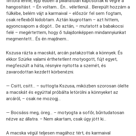
fintora lenne, épp ebben a pillanatban kapcsolták ki végre a
hangosítást. – Én voltam… Én… véletlenül… Berepült hozzám a
fülkébe, belém vájt a karmaival – először fel sem fogtam,
csak reflexből kidobtam. Aztán kiugrottam – azt hittem,
agyoncsapom a dögöt… De aztán, – mutatott a babakocsi
felé – megértettem, hogy ő tulajdonképpen mindannyiunkat
megmentett… És én majdnem…
Kszusa rázta a macskát, arcán patakzottak a könnyek. És
ekkor Szürke valami érthetetlent motyogott, fújt egyet,
megfeszült a háta, résnyire nyitotta a szemét, és
zavarodottan kezdett körbenézni.
— Csitt, csitt… – suttogta Kszusa, miközben szorosan ölelte
a macskát és egyúttal próbálta letörölni a könnyeket az
arcáról, – csak ne mozogj…
— Bocsáss meg, öreg… – motyogta a sofőr, bűntudatosan
nézve az állatra. – Nem akartam, csak úgy jött ki…
A macska végül teljesen magához tért, és karmaival