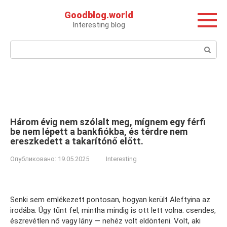
Перейти
Goodblog.world
к
Interesting blog
контенту
Поиск:
Három évig nem szólalt meg, mígnem egy férfi
be nem lépett a bankfiókba, és térdre nem
ereszkedett a takarítónő előtt.
Опубликовано:
19.05.2025
Interesting
Senki sem emlékezett pontosan, hogyan került Aleftyina az
irodába. Úgy tűnt fel, mintha mindig is ott lett volna: csendes,
észrevétlen nő vagy lány — nehéz volt eldönteni. Volt, aki