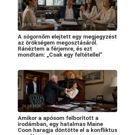
06.08.2026
A sógornőm elejtett egy megjegyzést
az örökségem megosztásáról.
Ránéztem a férjemre, és ezt
mondtam: „Csak egy feltétellel”
06.08.2026
Amikor a apósom felborított a
irodámban, egy hatalmas Maine
Coon haragja döntötte el a konfliktus