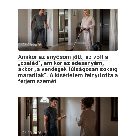
06.08.2026
Amikor az anyósom jött, az volt a
„család”, amikor az édesanyám,
akkor „a vendégek túlságosan sokáig
maradtak”. A kísérletem felnyitotta a
férjem szemét
06.08.2026