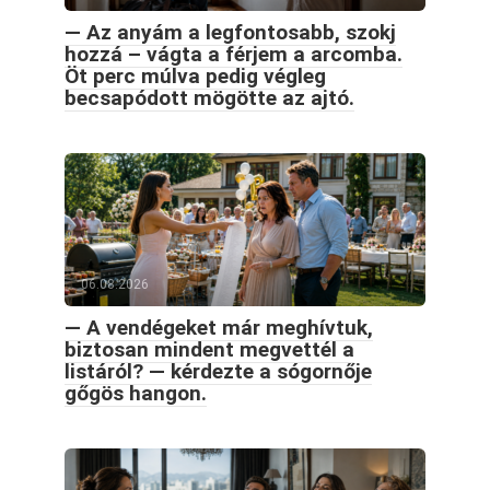
— Az anyám a legfontosabb, szokj
hozzá – vágta a férjem a arcomba.
Öt perc múlva pedig végleg
becsapódott mögötte az ajtó.
06.08.2026
— A vendégeket már meghívtuk,
biztosan mindent megvettél a
listáról? — kérdezte a sógornője
gőgös hangon.