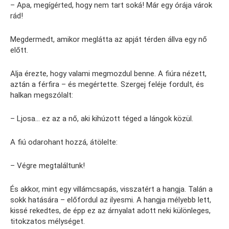
– Apa, megígérted, hogy nem tart soká! Már egy órája várok
rád!
Megdermedt, amikor meglátta az apját térden állva egy nő
előtt.
Alja érezte, hogy valami megmozdul benne. A fiúra nézett,
aztán a férfira – és megértette. Szergej feléje fordult, és
halkan megszólalt:
– Ljosa… ez az a nő, aki kihúzott téged a lángok közül.
A fiú odarohant hozzá, átölelte:
– Végre megtaláltunk!
És akkor, mint egy villámcsapás, visszatért a hangja. Talán a
sokk hatására – előfordul az ilyesmi. A hangja mélyebb lett,
kissé rekedtes, de épp ez az árnyalat adott neki különleges,
titokzatos mélységet.