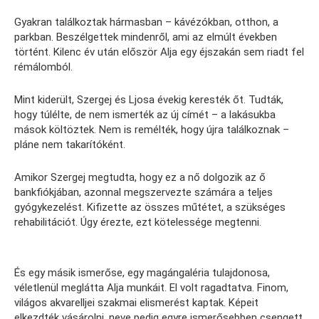
Gyakran találkoztak hármasban – kávézókban, otthon, a
parkban. Beszélgettek mindenről, ami az elmúlt években
történt. Kilenc év után először Alja egy éjszakán sem riadt fel
rémálomból.
Mint kiderült, Szergej és Ljosa évekig keresték őt. Tudták,
hogy túlélte, de nem ismerték az új címét – a lakásukba
mások költöztek. Nem is remélték, hogy újra találkoznak –
pláne nem takarítóként.
Amikor Szergej megtudta, hogy ez a nő dolgozik az ő
bankfiókjában, azonnal megszervezte számára a teljes
gyógykezelést. Kifizette az összes műtétet, a szükséges
rehabilitációt. Úgy érezte, ezt kötelessége megtenni.
És egy másik ismerőse, egy magángaléria tulajdonosa,
véletlenül meglátta Alja munkáit. El volt ragadtatva. Finom,
világos akvarelljei szakmai elismerést kaptak. Képeit
elkezdték vásárolni, neve pedig egyre ismerősebben csengett