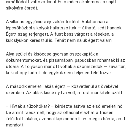
ismétlődött változatlanul. És minden alkalommal a saját
sikolyára ébredt.
A villanás egy júniusi éjszakán történt. Valahonnan a
lépcsőházból sikolyok hallatszottak — átható, ijedt hangok.
Égett szag terjengett. A füst beszivárgott a réseken, a
kulcslyukon keresztül is. Tehát nem náluk égett valami.
Alya szülei és kisöccse gyorsan összekapták a
dokumentumokat, és pizsamában, papucsban rohantak ki az
utcára. A folyosón már ott voltak a szomszédok — zavartan,
ki-ki ahogy tudott, de egyikük sem teljesen felöltözve.
A második emeleti lakás égett — közvetlenül az övékével
szemben. Az ablak kissé nyitva volt, a füst már kifele szállt.
– Hívták a tűzoltókat? – kérdezte ásítva az első emeleti nő.
De amint ráeszmélt, hogy az oltásnál elázhat a frissen
felújított lakása, azonnal kijózanodott, és meg is bánta, amit
mondott.