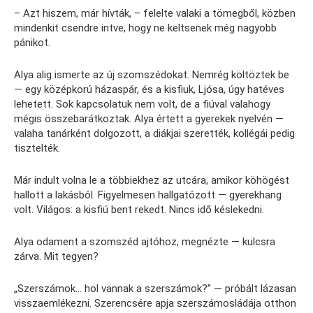
– Azt hiszem, már hívták, – felelte valaki a tömegből, közben
mindenkit csendre intve, hogy ne keltsenek még nagyobb
pánikot.
Alya alig ismerte az új szomszédokat. Nemrég költöztek be
— egy középkorú házaspár, és a kisfiuk, Ljósa, úgy hatéves
lehetett. Sok kapcsolatuk nem volt, de a fiúval valahogy
mégis összebarátkoztak. Alya értett a gyerekek nyelvén —
valaha tanárként dolgozott, a diákjai szerették, kollégái pedig
tisztelték.
Már indult volna le a többiekhez az utcára, amikor köhögést
hallott a lakásból. Figyelmesen hallgatózott — gyerekhang
volt. Világos: a kisfiú bent rekedt. Nincs idő késlekedni.
Alya odament a szomszéd ajtóhoz, megnézte — kulcsra
zárva. Mit tegyen?
„Szerszámok… hol vannak a szerszámok?” — próbált lázasan
visszaemlékezni. Szerencsére apja szerszámosládája otthon