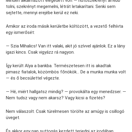
Minden alkalmazott elégedett volt — hűtőszekrényt arrébb
tolni, szekrényt megemelni, létrát letakarítani. Senki sem
sejtette, mennyi erejébe kerül ez neki.
Amikor az iroda másik kerületbe költözött, a vezető felhívta
egy ismerősét:
— Szia Mihalics! Van itt valaki, akit jó szívvel ajánlok. Ez a lány
igazi kincs. Csak vigyázz rá nagyon.
Így került Alya a bankba. Természetesen itt is akadtak
pimasz fiatalok, közömbös főnökök… De a munka munka volt
— és ő becsülettel végezte.
— Hé, miért hallgatsz mindig? — provokálta egy menedzser. —
Nem tudsz vagy nem akarsz? Vagy kicsi a fizetés?
Nem válaszolt. Csak türelmesen törölte az amúgy is csillogó
üveget.
És akkor egy nap suttogás kezdett terjedni az irodában.