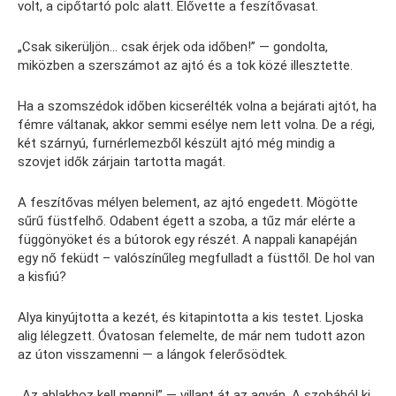
volt, a cipőtartó polc alatt. Elővette a feszítővasat.
„Csak sikerüljön… csak érjek oda időben!” — gondolta,
miközben a szerszámot az ajtó és a tok közé illesztette.
Ha a szomszédok időben kicserélték volna a bejárati ajtót, ha
fémre váltanak, akkor semmi esélye nem lett volna. De a régi,
két szárnyú, furnérlemezből készült ajtó még mindig a
szovjet idők zárjain tartotta magát.
A feszítővas mélyen belement, az ajtó engedett. Mögötte
sűrű füstfelhő. Odabent égett a szoba, a tűz már elérte a
függönyöket és a bútorok egy részét. A nappali kanapéján
egy nő feküdt – valószínűleg megfulladt a füsttől. De hol van
a kisfiú?
Alya kinyújtotta a kezét, és kitapintotta a kis testet. Ljoska
alig lélegzett. Óvatosan felemelte, de már nem tudott azon
az úton visszamenni — a lángok felerősödtek.
„Az ablakhoz kell menni!” — villant át az agyán. A szobából ki