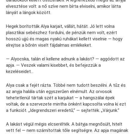
darabokból kellett összerakni. A legnehezebb mégis az anyja
elvesztése volt: a nő szíve nem bírta elviselni, amikor látta
lányát a lángok között.
Hegek borították Alya karjait, vállát, hátát. Jó lett volna
plasztikai sebészhez fordulni, de pénzük nem volt, ezért
hosszú ujjú és magas nyakú ruhákat kellett viselnie — hogy
elrejtse a bőrén viselt fájdalmas emlékeket.
— Alyocska, talán el kellene adnunk a lakást? — aggódott az
apja. — Veszek valami kisebbet, és befejezzük a
kezeléseidet…
Alya csak a fejét rázta. Többé nem tudott beszélni. A tűz és
az anyja halála után egyszerűen elnémult. Az orvosok
tehetetlenül tártak szét a karjukat — a hangszálai épek
voltak, de a szervezete mintha önként kapcsolta volna ki ezt
a funkciót. „Idegrendszeri eredetű,” — sejtették. „Várjunk.”
A lakást végül mégis elcserélték. A bátyja megnősült, hitelt
vett fel — nem számítottak tőle segítségre. Az apja magának