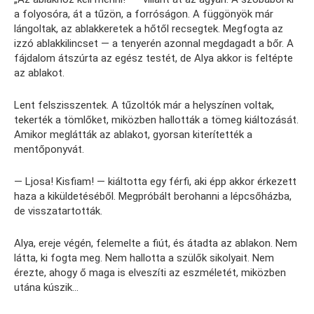
a folyosóra, át a tűzön, a forróságon. A függönyök már
lángoltak, az ablakkeretek a hőtől recsegtek. Megfogta az
izzó ablakkilincset — a tenyerén azonnal megdagadt a bőr. A
fájdalom átszúrta az egész testét, de Alya akkor is feltépte
az ablakot.
Lent felszisszentek. A tűzoltók már a helyszínen voltak,
tekerték a tömlőket, miközben hallották a tömeg kiáltozását.
Amikor meglátták az ablakot, gyorsan kiterítették a
mentőponyvát.
— Ljosa! Kisfiam! — kiáltotta egy férfi, aki épp akkor érkezett
haza a kiküldetéséből. Megpróbált berohanni a lépcsőházba,
de visszatartották.
Alya, ereje végén, felemelte a fiút, és átadta az ablakon. Nem
látta, ki fogta meg. Nem hallotta a szülők sikolyait. Nem
érezte, ahogy ő maga is elveszíti az eszméletét, miközben
utána kúszik…