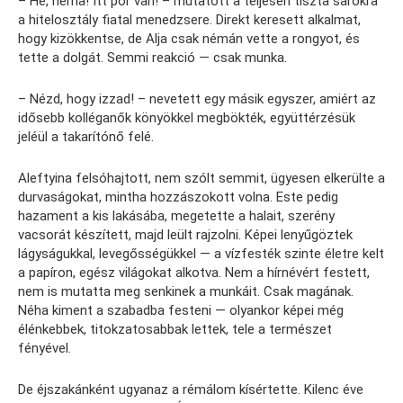
– Hé, néma! Itt por van! – mutatott a teljesen tiszta sarokra
a hitelosztály fiatal menedzsere. Direkt keresett alkalmat,
hogy kizökkentse, de Alja csak némán vette a rongyot, és
tette a dolgát. Semmi reakció — csak munka.
– Nézd, hogy izzad! – nevetett egy másik egyszer, amiért az
idősebb kolléganők könyökkel megbökték, együttérzésük
jeléül a takarítónő felé.
Aleftyina felsóhajtott, nem szólt semmit, ügyesen elkerülte a
durvaságokat, mintha hozzászokott volna. Este pedig
hazament a kis lakásába, megetette a halait, szerény
vacsorát készített, majd leült rajzolni. Képei lenyűgöztek
lágyságukkal, levegősségükkel — a vízfesték szinte életre kelt
a papíron, egész világokat alkotva. Nem a hírnévért festett,
nem is mutatta meg senkinek a munkáit. Csak magának.
Néha kiment a szabadba festeni — olyankor képei még
élénkebbek, titokzatosabbak lettek, tele a természet
fényével.
De éjszakánként ugyanaz a rémálom kísértette. Kilenc éve