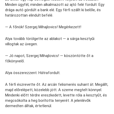
Minden ügyfél, minden alkalmazott az ajtó felé fordult. Egy
drága autó gördült a bank elé. Egy férfi szállt ki belőle, és
határozottan elindult befelé.
— A főnök! Szergej Mihajlovics! Megérkezett!
Alya tovább törölgette az ablakot — a sárga kesztyűi
villogtak az üvegen.
— Jó napot, Szergej Mihajlovics! — köszöntötte őt a
főkönyvelő.
Alya összerezzent. Hátrafordult.
A férfi észrevette őt. Az arcán felismerés suhant át. Megállt,
majd előrelépett, közelebb jött. A szeme megtelt könnyel.
Mindenki előtt térdre ereszkedett, levette róla a kesztyűt, és
megcsókolta a heg borította tenyerét. A jelenlévők
dermedten álltak, értetlenül.