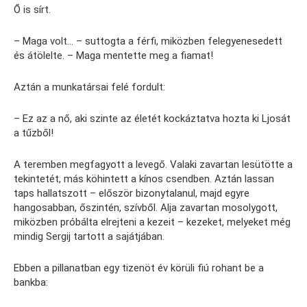
Ő is sírt.
– Maga volt… – suttogta a férfi, miközben felegyenesedett
és átölelte. – Maga mentette meg a fiamat!
Aztán a munkatársai felé fordult:
– Ez az a nő, aki szinte az életét kockáztatva hozta ki Ljosát
a tűzből!
A teremben megfagyott a levegő. Valaki zavartan lesütötte a
tekintetét, más köhintett a kínos csendben. Aztán lassan
taps hallatszott – először bizonytalanul, majd egyre
hangosabban, őszintén, szívből. Alja zavartan mosolygott,
miközben próbálta elrejteni a kezeit – kezeket, melyeket még
mindig Sergij tartott a sajátjában.
Ebben a pillanatban egy tizenöt év körüli fiú rohant be a
bankba: