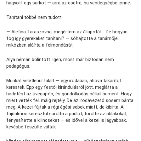
hagyott egy sarkot — arra az esetre, ha vendégségbe jönne.
Tanítani többé nem tudott.
— Alefina Taraszovna, megértem az állapotát… De hogyan
fog így gyerekeket tanítani? — sóhajtotta a tanárnője,
miközben aláírta a felmondását.
Alya némán bólintott. Igen, most már biztosan nem
pedagógus.
Munkát véletlenül talált — egy irodában, ahová takarítót
kerestek. Épp egy festői kirándulásról jött, meglátta a
hirdetést az üvegajtón, és gondolkodás nélkül bement. Hogy
miért vették fel, máig rejtély. De az irodavezető sosem bánta
meg. A kezei fájtak a régi égési sebek miatt, de kibírta. A
fájdalmon keresztül súrolta a padlót, törölte az ablakokat,
fényesítette a kilincseket — és idővel a kezei is lágyabbak,
kevésbé feszülté váltak.