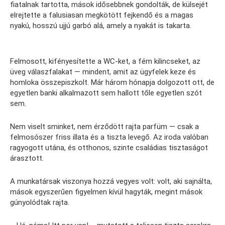
fiatalnak tartotta, mások idősebbnek gondolták, de külsejét
elrejtette a falusiasan megkötött fejkendő és a magas
nyakú, hosszú ujjú garbó alá, amely a nyakát is takarta.
Felmosott, kifényesítette a WC-ket, a fém kilincseket, az
üveg válaszfalakat — mindent, amit az ügyfelek keze és
homloka összepiszkolt. Már három hónapja dolgozott ott, de
egyetlen banki alkalmazott sem hallott tőle egyetlen szót
sem.
Nem viselt sminket, nem érződött rajta parfüm — csak a
felmosószer friss illata és a tiszta levegő. Az iroda valóban
ragyogott utána, és otthonos, szinte családias tisztaságot
árasztott.
A munkatársak viszonya hozzá vegyes volt: volt, aki sajnálta,
mások egyszerűen figyelmen kívül hagyták, megint mások
gúnyolódtak rajta.