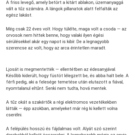
A friss levegő, amely betört a kitárt ablakon, üzemanyaggá
vált a tűz számára. A lángok pillanatok alatt felfalták az
egész lakást.
Még csak 22 éves volt. Hogy túlélte, maga volt a csoda — az
orvosok nem hittek benne, hogy valaki ilyen égési
sérülésekkel akár egy napot is kibír. De a legnagyobb
szerencse az volt, hogy az arca érintetlen maradt.
Ljosát is megmentették — ellentétben az édesanyjával.
Később kiderült, hogy füstöt lélegzett be, és abba halt bele. A
férfi pedig, aki a felesége temetése után elutazott a fiával,
nyomtalanul eltűnt. Senki nem tudta, hová mentek.
A tűz okát a szakértők a régi elektromos vezetékekben
látták — épp azokban, amelyeket már rég ki kellett volna
cserélni.
A felépülés hosszú és fájdalmas volt. Alyát szó szerint