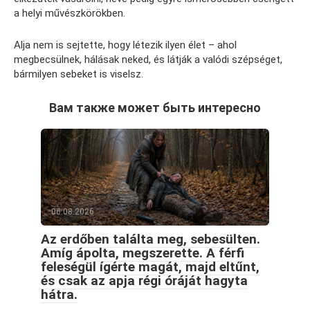
a helyi művészkörökben.
Alja nem is sejtette, hogy létezik ilyen élet – ahol
megbecsülnek, hálásak neked, és látják a valódi szépséget,
bármilyen sebeket is viselsz.
Вам также может быть интересно
06.08.2026
Az erdőben találta meg, sebesülten.
Amíg ápolta, megszerette. A férfi
feleségül ígérte magát, majd eltűnt,
és csak az apja régi óráját hagyta
hátra.