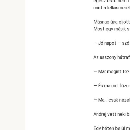
egész este nem tu
mint a lelkiismere
Másnap újra eljött
Most egy másik st
— Jó napot — szó
Az asszony hátraf
— Már megint te? 
— És ma mit főzü
— Ma… csak nézel
Andrej vett neki b
Egy héten belül m