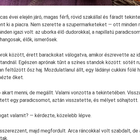
cas évei elején járó, magas férfi, rövid szakállal és fáradt tekinte
t ki a piacra. Nem szerette a szupermarketeket — ott minden
minden igazi volt: az uborka élő dudorokkal, a napillatú paradicsom
angosak, élők, ismerősek.
orok között, érett barackokat válogatva, amikor észrevette az i
tandnál. Egészen aprónak tűnt a színes standok között: sötét r
n feltűzött ősz haj. Mozdulatlanul állt, egy ládányi cukkini fölé 
nézte őket.
 akart menni, de megállt. Valami vonzotta a tekintetében. Viss
ett egy paradicsomot, aztán visszatette, és mélyet sóhajtott.
gat valamit? — kérdezte, közelebb lépve.
sszerezzent, majd megfordult. Arca ráncokkal volt szabdalt, de
tak.