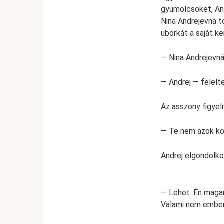
gyümölcsöket, And
Nina Andrejevna t
uborkát a saját ke
— Nina Andrejevná
— Andrej — felelt
Az asszony figyel
— Te nem azok köz
Andrej elgondolko
— Lehet. Én magam
Valami nem ember