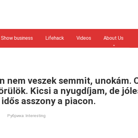
Show business
Lifehack
Videos
About Us
n nem veszek semmit, unokám. C
ülök. Kicsi a nyugdíjam, de jóles
idős asszony a piacon.
Рубрика:
Interesting