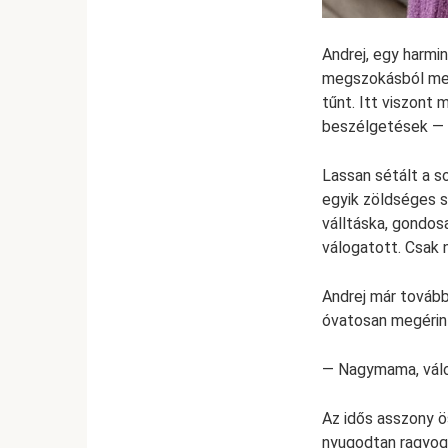
Andrej, egy harmin
megszokásból men
tűnt. Itt viszont 
beszélgetések — h
Lassan sétált a s
egyik zöldséges s
válltáska, gondosa
válogatott. Csak 
Andrej már tovább
óvatosan megérint
— Nagymama, válo
Az idős asszony ö
nyugodtan ragyog