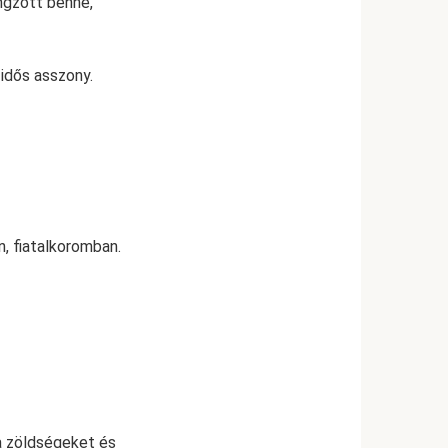
ngzott benne,
 idős asszony.
, fiatalkoromban.
 a zöldségeket és