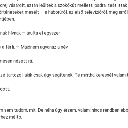
rej vásárolt, aztán leültek a szökőkút melletti padra, teát itta
örténeteket mesélt — a háborúról, az első televízióról, meg arró
rtjében.
nak hívnak — árulta el egyszer.
e a férfi. — Majdnem ugyanaz a név.
mesen nézett rá:
é tartozol, akik csak úgy segítenek. Te mintha keresnél valamit
dott.
 sem tudom, mit. De néha úgy érzem, valami nincs rendben ebb
hez méltó.