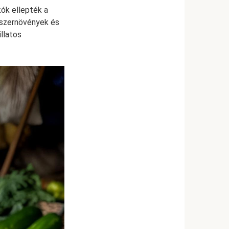
kók ellepték a
űszernövények és
llatos