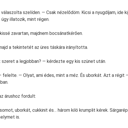
álaszolta szelíden. — Csak nézelődöm. Kicsi a nyugdíjam, ide k
 úgy illatozik, mint régen.
kissé zavartan, majdnem bocsánatkérően.
ajd a tekintetét az üres táskára irányította.
 szeret a legjobban? — kérdezte egy kis szünet után.
felelte. — Olyat, ami édes, mint a méz. És uborkát. Azt a régit 
ban.
az árushoz fordult:
csomot, uborkát, cukkinit és… három kiló krumplit kérek. Sárgaré
elymet is.