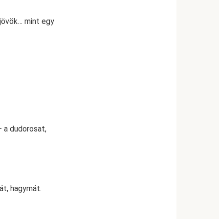
ijövök… mint egy
— a dudorosat,
pát, hagymát.