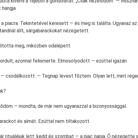
dta kiverni a fejéből a gondolatát. „Csak nézelődöm” — visszha
t hangja.
 a piacra. Tekintetével keresett — és meg is találta. Ugyanaz az
andnál állt, sárgabarackokat nézegetett.
lította meg, miközben odalépett.
ordult, azonnal felismerte. Elmosolyodott — ezúttal igazán.
— csodálkozott. — Tegnap levest főztem. Olyan lett, mint régen
nk?
ődöm — mondta, de már nem ugyanazzal a bizonyossággal.
arackot és almát. Ezúttal nem tiltakozott.
ár rituáléjuk lett: kedd és szombat — a piac napja. Ő nézegette