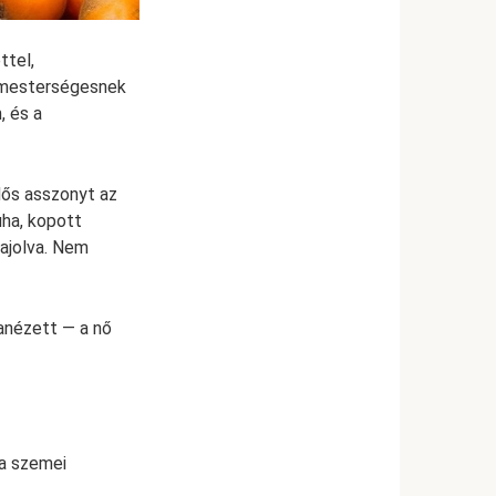
ttel,
 mesterségesnek
, és a
dős asszonyt az
uha, kopott
hajolva. Nem
zanézett — a nő
 a szemei