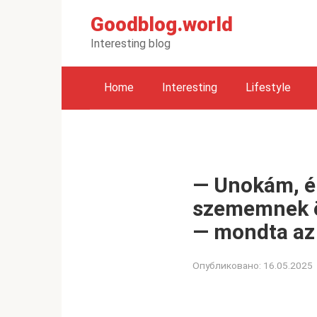
Перейти
Goodblog.world
к
контенту
Interesting blog
Home
Interesting
Lifestyle
— Unokám, é
szememnek ör
— mondta az 
Опубликовано:
16.05.2025