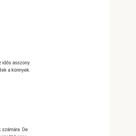
z idős asszony
ltek a könnyek.
k számára. De