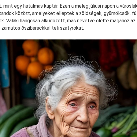
 mint egy hatalmas kaptár. Ezen a meleg júliusi napon a városla
standok között, amelyeket elleptek a zöldségek, gyümölcsök, f
ok. Valaki hangosan alkudozott, más nevetve ölelte magához az i
zamatos őszibarackkal teli szatyrokat.