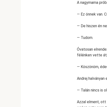
A nagymama próbál
— Ez önnek van. C
— De hiszen én n
— Tudom.
Óvatosan elrendez
félénken vette át
— Köszönöm, édes 
Andrej halványan 
— Talán nincs is o
Azzal elment, ott