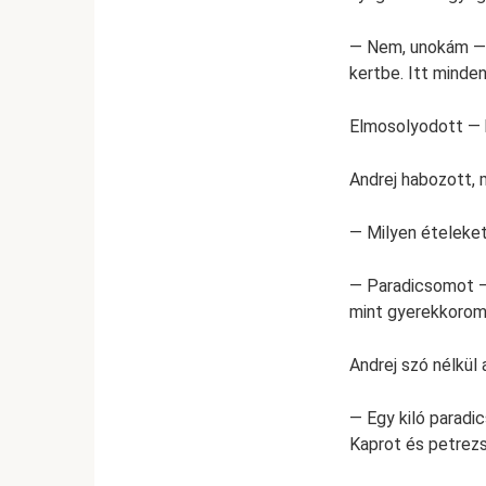
— Nem, unokám — v
kertbe. Itt minden
Elmosolyodott — 
Andrej habozott, m
— Milyen ételeket
— Paradicsomot — 
mint gyerekkorom
Andrej szó nélkül 
— Egy kiló paradi
Kaprot és petrezs