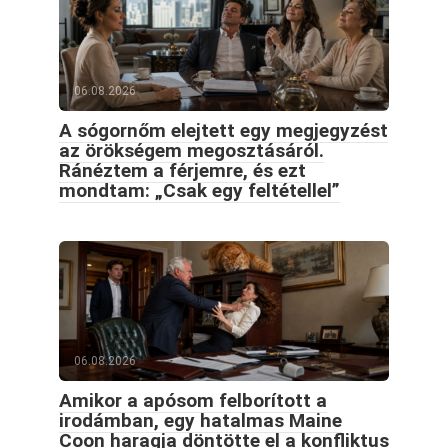
06.08.2026
A sógornőm elejtett egy megjegyzést
az örökségem megosztásáról.
Ránéztem a férjemre, és ezt
mondtam: „Csak egy feltétellel”
06.08.2026
Amikor a apósom felborított a
irodámban, egy hatalmas Maine
Coon haragja döntötte el a konfliktus