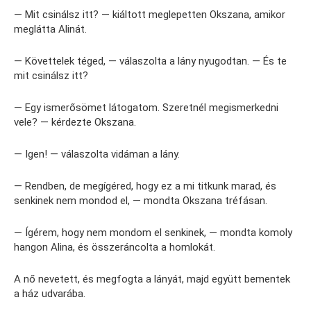
— Mit csinálsz itt? — kiáltott meglepetten Okszana, amikor
meglátta Alinát.
— Követtelek téged, — válaszolta a lány nyugodtan. — És te
mit csinálsz itt?
— Egy ismerősömet látogatom. Szeretnél megismerkedni
vele? — kérdezte Okszana.
— Igen! — válaszolta vidáman a lány.
— Rendben, de megígéred, hogy ez a mi titkunk marad, és
senkinek nem mondod el, — mondta Okszana tréfásan.
— Ígérem, hogy nem mondom el senkinek, — mondta komoly
hangon Alina, és összeráncolta a homlokát.
A nő nevetett, és megfogta a lányát, majd együtt bementek
a ház udvarába.