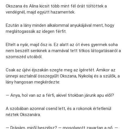
Okszana és Alina kicsit több mint fél órát töltöttek a
vendégnél, majd együtt hazamentek.
Ezután a lány minden alkalommal anyukájával ment, hogy
meglátogassák az idegen férfit.
Eltelt a nyár, majd ősz is. Ez alatt az öt éves gyermek soha
nem beszélt senkinek a mamával tett titkos látogatásairól a
szomszéd utcából.
Csak az újévi éjszakán szegte meg az ígéretét. Amikor az
ünnepi asztalnál összegyűlt Okszana, Nyikolaj és a szülők, a
lány hangosan megkérdezte:
— Anya, hol van az a férfi, akivel titokban járunk apu elől?
A szobában azonnal csend lett, és a rokonok értetlenül
néztek Okszanára.
— Drágám, miről beszélsz? — mosolygott zavartan a nő. —