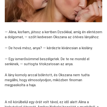
— Alina, kisfiam, játssz a kertben Dzsókkal, amíg én elintézem
a dolgomat, — szólt kedvesen Okszana az ötéves lányához.
— De hová mész, anya? — kérdezte kíváncsian a kislány.
— Egy ismerősömmel beszélgetek. De te ne mondd el
senkinek, — suttogta titokzatosan az anya.
A lány komoly arccal bólintott, és Okszana nem tudta
megállni, hogy elmosolyodjon, miközben finoman
megpaskolta a haja.
A nő körülbelül egy órát volt távol, ez idő alatt Alina a