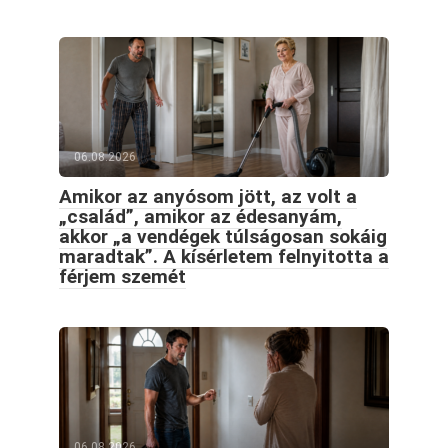
06.08.2026
Amikor az anyósom jött, az volt a
„család”, amikor az édesanyám,
akkor „a vendégek túlságosan sokáig
maradtak”. A kísérletem felnyitotta a
férjem szemét
06.08.2026