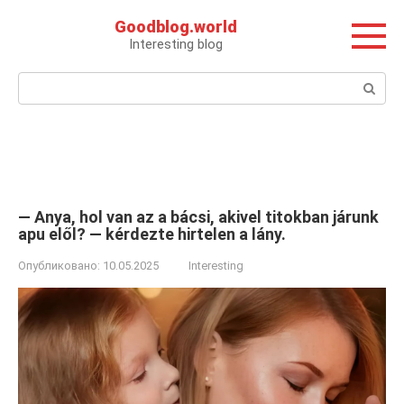
Перейти
Goodblog.world
к
Interesting blog
контенту
Поиск:
— Anya, hol van az a bácsi, akivel titokban járunk
apu elől? — kérdezte hirtelen a lány.
Опубликовано:
10.05.2025
Interesting