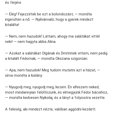
és férjére.
— Elég! Fejezzétek be ezt a bolondozást, — mondta
ingerülten a nő. — Nyilvánvaló, hogy a gyerek mindezt
kitalálta!
— Nem, nem hazudok! Láttam, ahogy ma salátákat vittél
neki! — nem hagyta abba Alina.
— Azokat a salátákat Olgának és Dmitrinek vittem, nem pedig
a kitalált Fédornak, — mondta Okszana szigorúan.
— Apa, nem hazudok! Meg tudom mutatni azt a házat, —
sírva mondta a kislány.
— Nyugodj meg, nyugodj meg, kicsim. Én elhiszem neked,
most mindannyian felöltözünk, és elmegyünk Fédor bácsihoz,
— mondta kedvesen Nyikolaj, és a lányt a folyosóra vezette.
A feleség, aki mindezt nézte, valóban aggódni kezdett.