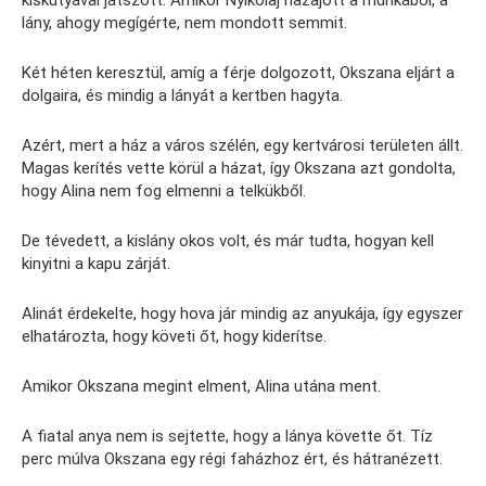
kiskutyával játszott. Amikor Nyikolaj hazajött a munkából, a
lány, ahogy megígérte, nem mondott semmit.
Két héten keresztül, amíg a férje dolgozott, Okszana eljárt a
dolgaira, és mindig a lányát a kertben hagyta.
Azért, mert a ház a város szélén, egy kertvárosi területen állt.
Magas kerítés vette körül a házat, így Okszana azt gondolta,
hogy Alina nem fog elmenni a telkükből.
De tévedett, a kislány okos volt, és már tudta, hogyan kell
kinyitni a kapu zárját.
Alinát érdekelte, hogy hova jár mindig az anyukája, így egyszer
elhatározta, hogy követi őt, hogy kiderítse.
Amikor Okszana megint elment, Alina utána ment.
A fiatal anya nem is sejtette, hogy a lánya követte őt. Tíz
perc múlva Okszana egy régi faházhoz ért, és hátranézett.