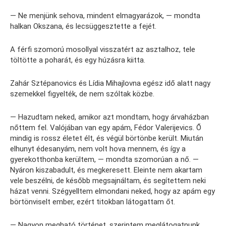
— Ne menjünk sehova, mindent elmagyarázok, — mondta
halkan Okszana, és lecsüggesztette a fejét.
A férfi szomorú mosollyal visszatért az asztalhoz, tele
töltötte a poharát, és egy húzásra kiitta.
Zahár Sztépanovics és Lídia Mihajlovna egész idő alatt nagy
szemekkel figyelték, de nem szóltak közbe.
— Hazudtam neked, amikor azt mondtam, hogy árvaházban
nőttem fel. Valójában van egy apám, Fédor Valerijevics. Ő
mindig is rossz életet élt, és végül börtönbe került. Miután
elhunyt édesanyám, nem volt hova mennem, és így a
gyerekotthonba kerültem, — mondta szomorúan a nő. —
Nyáron kiszabadult, és megkeresett. Eleinte nem akartam
vele beszélni, de később megsajnáltam, és segítettem neki
házat venni. Szégyelltem elmondani neked, hogy az apám egy
börtönviselt ember, ezért titokban látogattam őt.
— Nagyon megható történet, szerintem meglátogatnunk