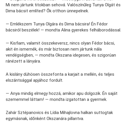
Mi nem jártunk titokban sehová. Valószínűleg Tunya Olgát és
Dima bácsit említed? Ők otthon ünnepelnek.
— Emlékszem Tunya Olgára és Dima bácsira! Én Fédor
bácsiról beszélek! — mondta Alina gyerekes felháborodással.
— Kisfiam, valamit összekeversz, nincs olyan Fédor bácsi,
akit én ismernék, és már biztosan nem jártunk nála
vendégségben, — mondta Okszana idegesen, és szigorúan
ránézett a lányára.
A kislány dühösen összefonta a karjait a mellén, és teljes
elszántsággal apjához fordult.
— Anya mindig elmegy hozzá, amikor apu dolgozik. Én saját
szememmel láttam! — mondta izgatottan a gyermek.
Zahár Sztépanovics és Lídia Mihajlovna halkan suttogtak
egymásnak, időnként Okszanára pillantva.