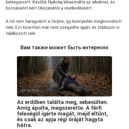
beleegyezett. Később Nyikolaj kihasználta az alkalmat, és
bocsánatot kért Okszanától a viselkedéséért.
A nő nem haragudott a férjére, így könnyedén megbocsátott
neki. Ezt követően már nem szégyellte apját, és többször is
találkozott vele.
Вам также может быть интересно
06.08.2026
Az erdőben találta meg, sebesülten.
Amíg ápolta, megszerette. A férfi
feleségül ígérte magát, majd eltűnt,
és csak az apja régi óráját hagyta
hátra.