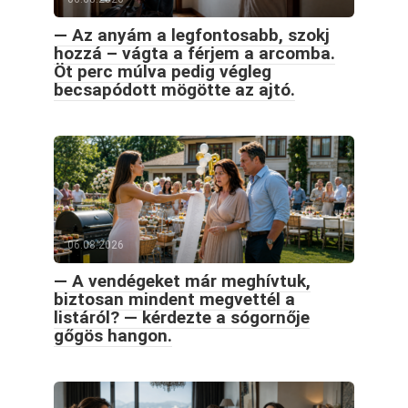
— Az anyám a legfontosabb, szokj
hozzá – vágta a férjem a arcomba.
Öt perc múlva pedig végleg
becsapódott mögötte az ajtó.
06.08.2026
— A vendégeket már meghívtuk,
biztosan mindent megvettél a
listáról? — kérdezte a sógornője
gőgös hangon.