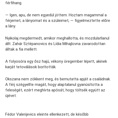
férfihang.
— Igen, apu, de nem egyedül jöttem. Hoztam magammal a
férjemet, a lányomat és a szüleimet, — figyelmeztette előre
a lány.
Nyikolaj megdermedt, amikor meghallotta, és mozdulatlanul
állt. Zahár Sztépanovics és Lídia Mihajlovna zavarodottan
álltak a fia mellett.
A folyosóra egy ősz hajú, vékony öregember lépett, akinek
karját tetoválások borították.
Okszana nem zökkent meg, és bemutatta apját a családnak.
A férj szégyellte magát, hogy alaptalanul gyanúsította a
feleségét, ezért meghívta apósát, hogy töltsék együtt az
újévet.
Fédor Valerijevics eleinte ellenkezett, de később