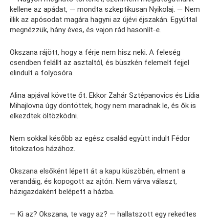
kellene az apádat, — mondta szkeptikusan Nyikolaj. — Nem
illik az apósodat magára hagyni az újévi éjszakán. Egyúttal
megnézzük, hány éves, és vajon rád hasonlít-e.
Okszana rájött, hogy a férje nem hisz neki. A feleség
csendben felállt az asztaltól, és büszkén felemelt fejjel
elindult a folyosóra.
Alina apjával követte őt. Ekkor Zahár Sztépanovics és Lídia
Mihajlovna úgy döntöttek, hogy nem maradnak le, és ők is
elkezdtek öltözködni.
Nem sokkal később az egész család együtt indult Fédor
titokzatos házához.
Okszana elsőként lépett át a kapu küszöbén, elment a
verandáig, és kopogott az ajtón. Nem várva választ,
házigazdaként belépett a házba.
— Ki az? Okszana, te vagy az? — hallatszott egy rekedtes