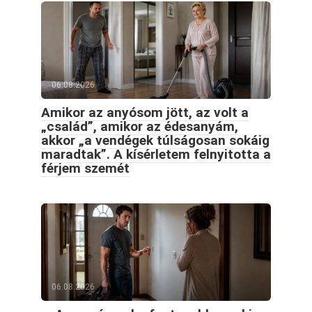
06.08.2026
Amikor az anyósom jött, az volt a
„család”, amikor az édesanyám,
akkor „a vendégek túlságosan sokáig
maradtak”. A kísérletem felnyitotta a
férjem szemét
06.08.2026