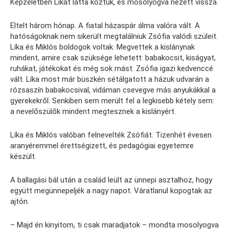
Képzeletben Líkát látta köztük, és mosolyogva nézett vissza.
Eltelt három hónap. A fiatal házaspár álma valóra vált. A
hatóságoknak nem sikerült megtalálniuk Zsófia valódi szüleit.
Líka és Miklós boldogok voltak. Megvettek a kislánynak
mindent, amire csak szüksége lehetett: babakocsit, kiságyat,
ruhákat, játékokat és még sok mást. Zsófia igazi kedvenccé
vált. Líka most már büszkén sétálgatott a házuk udvarán a
rózsaszín babakocsival, vidáman csevegve más anyukákkal a
gyerekekről. Senkiben sem merült fel a legkisebb kétely sem:
a nevelőszülők mindent megtesznek a kislányért.
Líka és Miklós valóban felnevelték Zsófiát. Tizenhét évesen
aranyéremmel érettségizett, és pedagógiai egyetemre
készült.
A ballagási bál után a család leült az ünnepi asztalhoz, hogy
együtt megünnepeljék a nagy napot. Váratlanul kopogtak az
ajtón.
– Majd én kinyitom, ti csak maradjatok – mondta mosolyogva