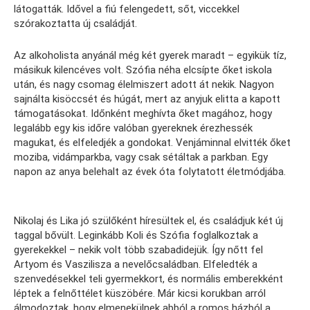
látogatták. Idővel a fiú felengedett, sőt, viccekkel
szórakoztatta új családját.
Az alkoholista anyánál még két gyerek maradt – egyikük tíz,
másikuk kilencéves volt. Szófia néha elcsípte őket iskola
után, és nagy csomag élelmiszert adott át nekik. Nagyon
sajnálta kisöccsét és húgát, mert az anyjuk elitta a kapott
támogatásokat. Időnként meghívta őket magához, hogy
legalább egy kis időre valóban gyereknek érezhessék
magukat, és elfeledjék a gondokat. Venjáminnal elvitték őket
moziba, vidámparkba, vagy csak sétáltak a parkban. Egy
napon az anya belehalt az évek óta folytatott életmódjába.
Nikolaj és Lika jó szülőként híresültek el, és családjuk két új
taggal bővült. Leginkább Koli és Szófia foglalkoztak a
gyerekekkel – nekik volt több szabadidejük. Így nőtt fel
Artyom és Vaszilisza a nevelőcsaládban. Elfeledték a
szenvedésekkel teli gyermekkort, és normális emberekként
léptek a felnőttélet küszöbére. Már kicsi korukban arról
álmodoztak, hogy elmenekülnek abból a romos házból a