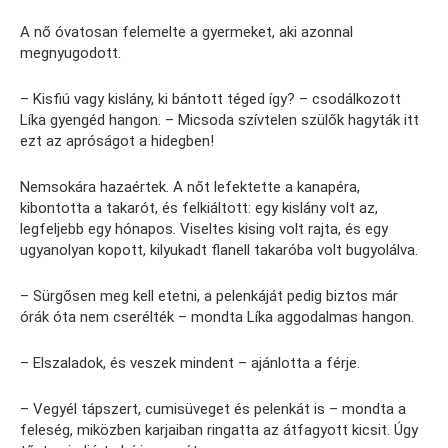
A nő óvatosan felemelte a gyermeket, aki azonnal
megnyugodott.
– Kisfiú vagy kislány, ki bántott téged így? – csodálkozott
Líka gyengéd hangon. – Micsoda szívtelen szülők hagyták itt
ezt az apróságot a hidegben!
Nemsokára hazaértek. A nőt lefektette a kanapéra,
kibontotta a takarót, és felkiáltott: egy kislány volt az,
legfeljebb egy hónapos. Viseltes kising volt rajta, és egy
ugyanolyan kopott, kilyukadt flanell takaróba volt bugyolálva.
– Sürgősen meg kell etetni, a pelenkáját pedig biztos már
órák óta nem cserélték – mondta Líka aggodalmas hangon.
– Elszaladok, és veszek mindent – ajánlotta a férje.
– Vegyél tápszert, cumisüveget és pelenkát is – mondta a
feleség, miközben karjaiban ringatta az átfagyott kicsit. Úgy