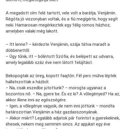
A megadott cím felé tartott, vele volt a barátja, Venjámin.
Régóta jó viszonyban voltak, és a fiú megígérte, hogy segít
neki. Hamarosan megérkeztek egy félig romos házhoz,
amelyben valaki még lakott.
– Itt lenne? – kérdezte Venjámin, szája tátva maradt a
döbbenettől.
– Úgy tűnik, itt – bólintott Szófia, és belépett az udvarra,
amely legalább száz éve nem látott felújítást.
Bekopogtak az öreg, kopott faajtón. Fél perc múlva léptek
hallatszottak a házból.
– Na, csak eszedbe jutottunk? – morogta ugyanaz a
bozontos nő. – Na, gyere be. És ez ki? A vőlegényed? Ha az,
akkor illene inni az egészségére.
– Igen, a vőlegénye vagyok, de nem inni jöttünk – mondta
határozottan Venjámin a ház gazdasszonyának.
– Akkor miért? Legalább adjatok pár forintot a gyerekeknek,
éhesek, nekem meg semmim sincs. Az apjukat egy éve