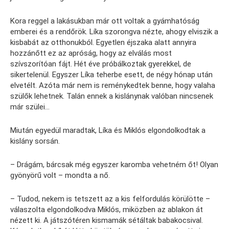
Kora reggel a lakásukban már ott voltak a gyámhatóság
emberei és a rendőrök. Líka szorongva nézte, ahogy elviszik a
kisbabát az otthonukból. Egyetlen éjszaka alatt annyira
hozzánőtt ez az apróság, hogy az elválás most
szívszorítóan fájt. Hét éve próbálkoztak gyerekkel, de
sikertelenül. Egyszer Líka teherbe esett, de négy hónap után
elvetélt. Azóta már nem is reménykedtek benne, hogy valaha
szülők lehetnek. Talán ennek a kislánynak valóban nincsenek
már szülei…
Miután egyedül maradtak, Líka és Miklós elgondolkodtak a
kislány sorsán.
– Drágám, bárcsak még egyszer karomba vehetném őt! Olyan
gyönyörű volt – mondta a nő.
– Tudod, nekem is tetszett az a kis felfordulás körülötte –
válaszolta elgondolkodva Miklós, miközben az ablakon át
nézett ki. A játszótéren kismamák sétáltak babakocsival.