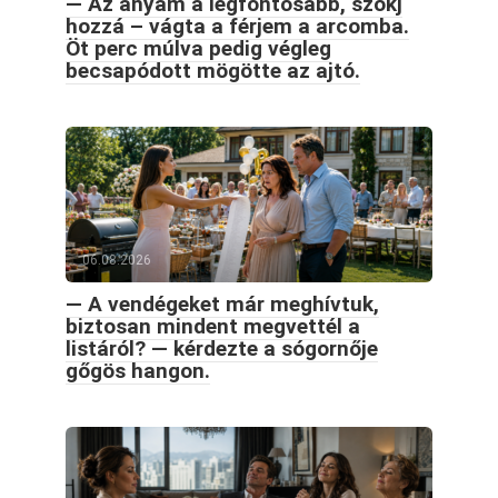
— Az anyám a legfontosabb, szokj
hozzá – vágta a férjem a arcomba.
Öt perc múlva pedig végleg
becsapódott mögötte az ajtó.
06.08.2026
— A vendégeket már meghívtuk,
biztosan mindent megvettél a
listáról? — kérdezte a sógornője
gőgös hangon.