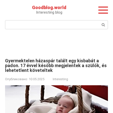
Перейти
Goodblog.world
к
Interesting blog
контенту
Поиск:
Gyermektelen házaspár talált egy kisbabát a
padon. 17 évvel később megjelentek a szülők, és
lehetetlent követeltek
Опубликовано:
10.05.2025
Interesting