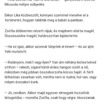
Micsoda mélyre süllyedés.
Ekkor Líka közbeszólt, könnyes szemmel mesélve el a
történetet, hogyan találták meg a babát a parkban.
Zsófia döbbenten nézett rájuk, és majdnem elsírta magát.
Összeszedve magát, határozottan kijelentette:
– Ha ez igaz, akkor azonnal tűnjetek el innen! – és az ajtó
felé mutatott.
– Kislányom, miért vagy ilyen? Van ám néhány kistestvéred
otthon – rekedt, cigarettától érdes hangon szólt a nő,
miközben még jobban összeborzolta kócos haját. A férfi
láthatóan zavarban volt, mintha nem is tudná, hol van, vagy
milyen évszakot írunk.
– Jó, rendben. Akkor majd egyszer elmegyek hozzátok
látogatóba – mondta Zsófia, csak hogy végre távozzanak.