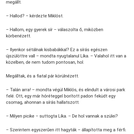
megállt.
– Hallod? – kérdezte Miklóst.
– Hallom, egy gyerek sír – válaszolta ő, miközben
körbenézett.
– Ilyenkor sétálnak kisbabákkal? Ez a sírás egészen
újszülöttre vall – mondta nyugtalanul Líka. – Valahol itt van a
közelben, de nem tudom pontosan, hol.
Megálltak, és a fiatal pár körülnézett.
– Talán arra! – mondta végül Miklós, és elindult a városi park
felé. Ott, egy már hóréteggel borított padon feküdt egy
csomag, ahonnan a sírás hallatszott.
– Milyen picike – suttogta Líka. – De hol vannak a szülei?
– Szerintem egyszerűen itt hagyták – állapította meg a férfi.