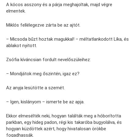
A kócos asszony és a párja meghajoltak, majd végre
elmentek.
Miklós fellélegezve zárta be az ajtót.
– Micsoda bűzt hoztak magukkal! – méltatlankodott Líka, és
ablakot nyitott.
Zsófia kíváncsian fordult nevelőszüleihez:
– Mondjátok meg őszintén, igaz ez?
Az anyja lesütötte a szemét.
– Igen, kislányom – ismerte be az apja.
Ekkor elmesélték neki, hogyan találták meg a hóborította
parkban, egy hideg padon, régi kis takaróba bugyolálva, és
hogyan küzdöttek azért, hogy hivatalosan örökbe
fogadhassák.