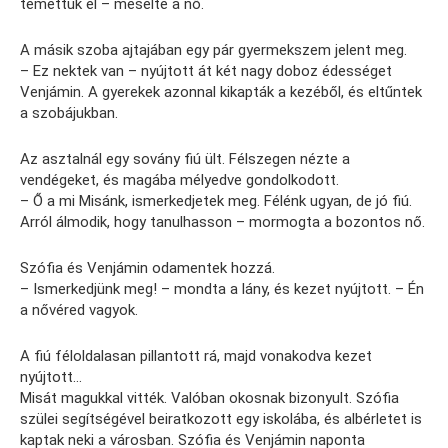
temettük el – mesélte a nő.
A másik szoba ajtajában egy pár gyermekszem jelent meg.
– Ez nektek van – nyújtott át két nagy doboz édességet
Venjámin. A gyerekek azonnal kikapták a kezéből, és eltűntek
a szobájukban.
Az asztalnál egy sovány fiú ült. Félszegen nézte a
vendégeket, és magába mélyedve gondolkodott.
– Ő a mi Misánk, ismerkedjetek meg. Félénk ugyan, de jó fiú.
Arról álmodik, hogy tanulhasson – mormogta a bozontos nő.
Szófia és Venjámin odamentek hozzá.
– Ismerkedjünk meg! – mondta a lány, és kezet nyújtott. – Én
a nővéred vagyok.
A fiú féloldalasan pillantott rá, majd vonakodva kezet
nyújtott…
Misát magukkal vitték. Valóban okosnak bizonyult. Szófia
szülei segítségével beiratkozott egy iskolába, és albérletet is
kaptak neki a városban. Szófia és Venjámin naponta