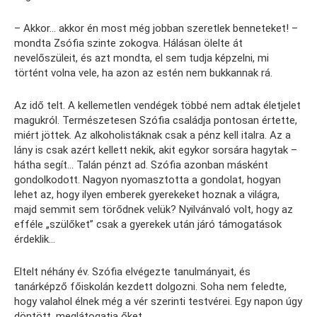
– Akkor… akkor én most még jobban szeretlek benneteket! –
mondta Zsófia szinte zokogva. Hálásan ölelte át
nevelőszüleit, és azt mondta, el sem tudja képzelni, mi
történt volna vele, ha azon az estén nem bukkannak rá.
Az idő telt. A kellemetlen vendégek többé nem adtak életjelet
magukról. Természetesen Szófia családja pontosan értette,
miért jöttek. Az alkoholistáknak csak a pénz kell italra. Az a
lány is csak azért kellett nekik, akit egykor sorsára hagytak –
hátha segít… Talán pénzt ad. Szófia azonban másként
gondolkodott. Nagyon nyomasztotta a gondolat, hogyan
lehet az, hogy ilyen emberek gyerekeket hoznak a világra,
majd semmit sem törődnek velük? Nyilvánvaló volt, hogy az
efféle „szülőket” csak a gyerekek után járó támogatások
érdeklik…
Eltelt néhány év. Szófia elvégezte tanulmányait, és
tanárképző főiskolán kezdett dolgozni. Soha nem feledte,
hogy valahol élnek még a vér szerinti testvérei. Egy napon úgy
döntött, meglátogatja őket.