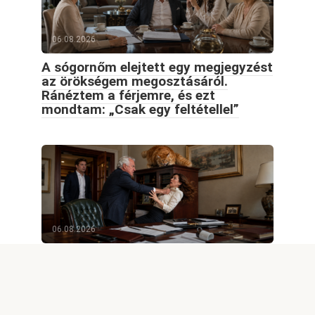
06.08.2026
A sógornőm elejtett egy megjegyzést
az örökségem megosztásáról.
Ránéztem a férjemre, és ezt
mondtam: „Csak egy feltétellel”
06.08.2026
Amikor a apósom felborított a
irodámban, egy hatalmas Maine
Coon haragja döntötte el a konfliktus
sorsát