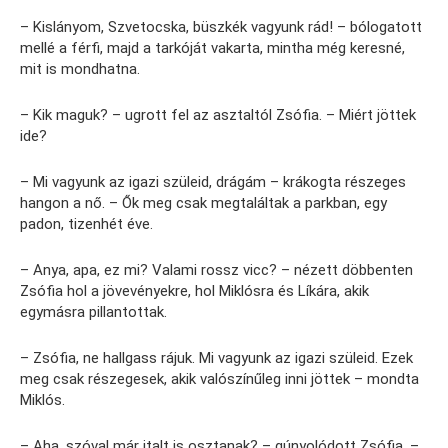
– Kislányom, Szvetocska, büszkék vagyunk rád! – bólogatott
mellé a férfi, majd a tarkóját vakarta, mintha még keresné,
mit is mondhatna.
– Kik maguk? – ugrott fel az asztaltól Zsófia. – Miért jöttek
ide?
– Mi vagyunk az igazi szüleid, drágám – krákogta részeges
hangon a nő. – Ők meg csak megtaláltak a parkban, egy
padon, tizenhét éve.
– Anya, apa, ez mi? Valami rossz vicc? – nézett döbbenten
Zsófia hol a jövevényekre, hol Miklósra és Líkára, akik
egymásra pillantottak.
– Zsófia, ne hallgass rájuk. Mi vagyunk az igazi szüleid. Ezek
meg csak részegesek, akik valószínűleg inni jöttek – mondta
Miklós.
– Aha, szóval már italt is osztanak? – gúnyolódott Zsófia. –