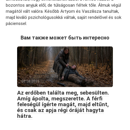
bozontos anyjuk elől, de túlságosan féltek tőle. Álmuk végül
magától vált valóra. Később Artyom és Vaszilisza tanultak,
majd kiváló pszichológusokká váltak, saját rendelővel és sok
pácienssel.
Вам также может быть интересно
06.08.2026
Az erdőben találta meg, sebesülten.
Amíg ápolta, megszerette. A férfi
feleségül ígérte magát, majd eltűnt,
és csak az apja régi óráját hagyta
hátra.