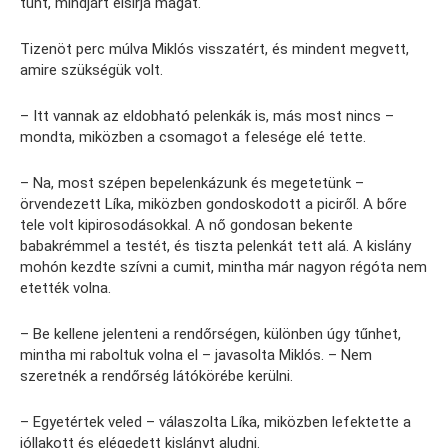
tűnt, mindjárt elsírja magát.
Tizenöt perc múlva Miklós visszatért, és mindent megvett,
amire szükségük volt.
– Itt vannak az eldobható pelenkák is, más most nincs –
mondta, miközben a csomagot a felesége elé tette.
– Na, most szépen bepelenkázunk és megetetünk –
örvendezett Líka, miközben gondoskodott a piciről. A bőre
tele volt kipirosodásokkal. A nő gondosan bekente
babakrémmel a testét, és tiszta pelenkát tett alá. A kislány
mohón kezdte szívni a cumit, mintha már nagyon régóta nem
etették volna.
– Be kellene jelenteni a rendőrségen, különben úgy tűnhet,
mintha mi raboltuk volna el – javasolta Miklós. – Nem
szeretnék a rendőrség látókörébe kerülni.
– Egyetértek veled – válaszolta Líka, miközben lefektette a
jóllakott és elégedett kislányt aludni.