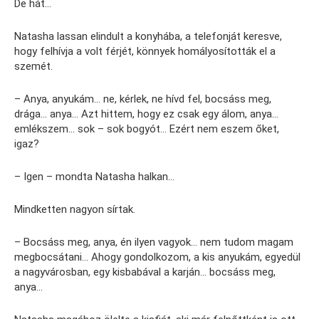
De hát…
Natasha lassan elindult a konyhába, a telefonját keresve,
hogy felhívja a volt férjét, könnyek homályosították el a
szemét.
– Anya, anyukám… ne, kérlek, ne hívd fel, bocsáss meg,
drága… anya… Azt hittem, hogy ez csak egy álom, anya…
emlékszem… sok – sok bogyót… Ezért nem eszem őket,
igaz?
– Igen – mondta Natasha halkan…
Mindketten nagyon sírtak.
– Bocsáss meg, anya, én ilyen vagyok… nem tudom magam
megbocsátani… Ahogy gondolkozom, a kis anyukám, egyedül
a nagyvárosban, egy kisbabával a karján… bocsáss meg,
anya…