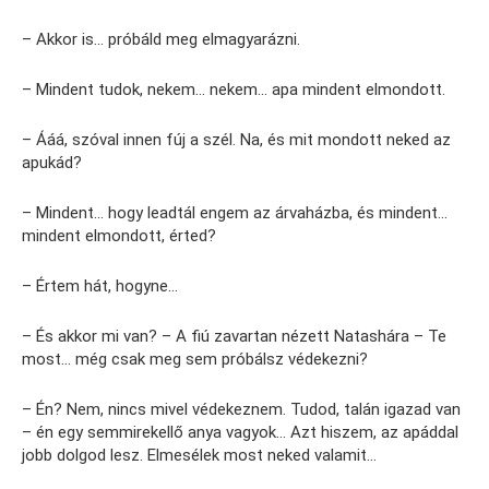
– Akkor is… próbáld meg elmagyarázni.
– Mindent tudok, nekem… nekem… apa mindent elmondott.
– Ááá, szóval innen fúj a szél. Na, és mit mondott neked az
apukád?
– Mindent… hogy leadtál engem az árvaházba, és mindent…
mindent elmondott, érted?
– Értem hát, hogyne…
– És akkor mi van? – A fiú zavartan nézett Natashára – Te
most… még csak meg sem próbálsz védekezni?
– Én? Nem, nincs mivel védekeznem. Tudod, talán igazad van
– én egy semmirekellő anya vagyok… Azt hiszem, az apáddal
jobb dolgod lesz. Elmesélek most neked valamit…