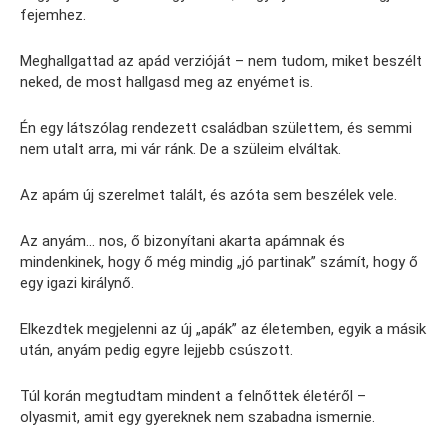
fejemhez.
Meghallgattad az apád verzióját – nem tudom, miket beszélt
neked, de most hallgasd meg az enyémet is.
Én egy látszólag rendezett családban születtem, és semmi
nem utalt arra, mi vár ránk. De a szüleim elváltak.
Az apám új szerelmet talált, és azóta sem beszélek vele.
Az anyám… nos, ő bizonyítani akarta apámnak és
mindenkinek, hogy ő még mindig „jó partinak” számít, hogy ő
egy igazi királynő.
Elkezdtek megjelenni az új „apák” az életemben, egyik a másik
után, anyám pedig egyre lejjebb csúszott.
Túl korán megtudtam mindent a felnőttek életéről –
olyasmit, amit egy gyereknek nem szabadna ismernie.