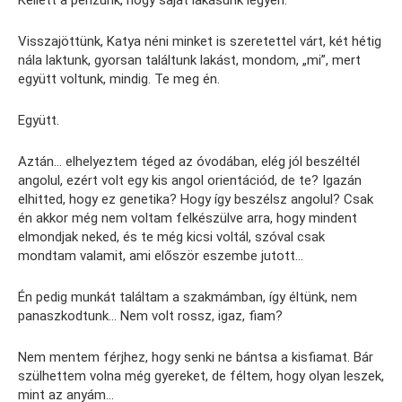
Kellett a pénzünk, hogy saját lakásunk legyen.
Visszajöttünk, Katya néni minket is szeretettel várt, két hétig
nála laktunk, gyorsan találtunk lakást, mondom, „mi”, mert
együtt voltunk, mindig. Te meg én.
Együtt.
Aztán… elhelyeztem téged az óvodában, elég jól beszéltél
angolul, ezért volt egy kis angol orientációd, de te? Igazán
elhitted, hogy ez genetika? Hogy így beszélsz angolul? Csak
én akkor még nem voltam felkészülve arra, hogy mindent
elmondjak neked, és te még kicsi voltál, szóval csak
mondtam valamit, ami először eszembe jutott…
Én pedig munkát találtam a szakmámban, így éltünk, nem
panaszkodtunk… Nem volt rossz, igaz, fiam?
Nem mentem férjhez, hogy senki ne bántsa a kisfiamat. Bár
szülhettem volna még gyereket, de féltem, hogy olyan leszek,
mint az anyám…