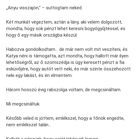
„Anyu visszajön,” – suttogtam neked.
Két munkát végeztem, aztán a lány, aki velem dolgozott,
mondta, hogy sok pénzt lehet keresni bogyógyűjtéssel, és
hogy ő egy másik országba készül.
Habozva gondolkodtam… de már nem volt mit veszíteni, és
Katya néni is támogatta, azt mondta, hogy hallott már ilyen
lehetőségről, az ő szomszédja is úgy keresett pénzt a fia
esküvőjére, hogy autót vett neki, és már szinte összehozott
neki egy lakást, és én elmentem.
Három hosszú évig rabszolga voltam, de megcsináltam.
Mi megcsináltuk.
Később veled is jöttem, emlékszel, hogy a főnök engedte,
nem emlékszel talán…