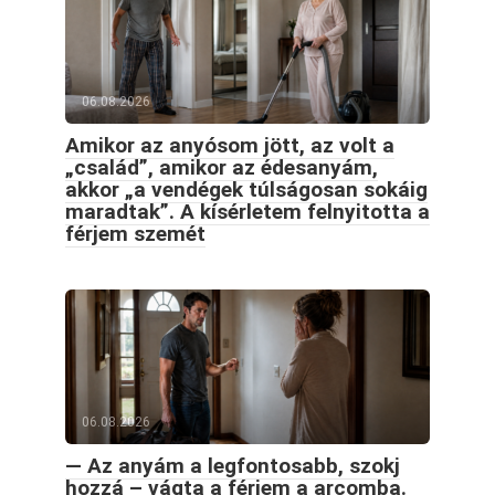
06.08.2026
Amikor az anyósom jött, az volt a
„család”, amikor az édesanyám,
akkor „a vendégek túlságosan sokáig
maradtak”. A kísérletem felnyitotta a
férjem szemét
06.08.2026
— Az anyám a legfontosabb, szokj
hozzá – vágta a férjem a arcomba.