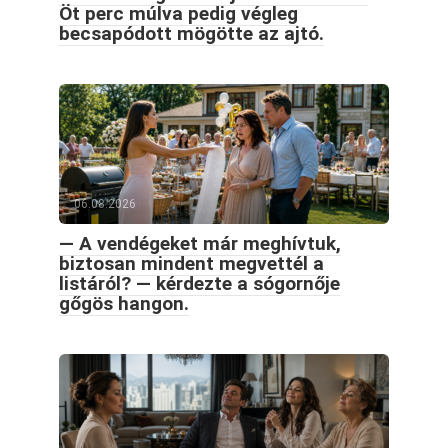
Öt perc múlva pedig végleg
becsapódott mögötte az ajtó.
06.08.2026
— A vendégeket már meghívtuk,
biztosan mindent megvettél a
listáról? — kérdezte a sógornője
gőgös hangon.