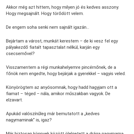
Akkor még azt hittem, hogy milyen jó és kedves asszony.
Hogy megsajnált. Hogy törődött velem.
De engem soha senki nem sajnált igazán…
Bejártam a várost, munkát kerestem – de ki vesz fel egy
pályakezdő fiatalt tapasztalat nélkül, karján egy
csecsemővel?
Visszamentem a régi munkahelyemre pincérnőnek, de a
főnök nem engedte, hogy bejárjak a gyerekkel – vagyis veled.
Könyörögtem az anyósomnak, hogy hadd hagyjam ott a
fiamat – téged – nála, amikor műszakban vagyok. De
elzavart.
Apukád valószínűleg már bemutatott a „kedves
nagymaminak” is, igaz?
Már biztosan könnyek között ölelgetett a drága nagymama,