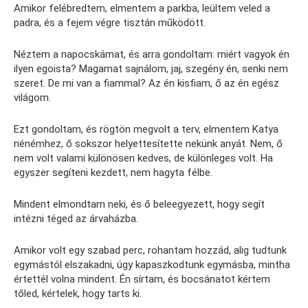
Amikor felébredtem, elmentem a parkba, leültem veled a
padra, és a fejem végre tisztán működött.
Néztem a napocskámat, és arra gondoltam: miért vagyok én
ilyen egoista? Magamat sajnálom, jaj, szegény én, senki nem
szeret. De mi van a fiammal? Az én kisfiam, ő az én egész
világom.
Ezt gondoltam, és rögtön megvolt a terv, elmentem Katya
nénémhez, ő sokszor helyettesítette nekünk anyát. Nem, ő
nem volt valami különösen kedves, de különleges volt. Ha
egyszer segíteni kezdett, nem hagyta félbe.
Mindent elmondtam neki, és ő beleegyezett, hogy segít
intézni téged az árvaházba.
Amikor volt egy szabad perc, rohantam hozzád, alig tudtunk
egymástól elszakadni, úgy kapaszkodtunk egymásba, mintha
értettél volna mindent. Én sírtam, és bocsánatot kértem
tőled, kértelek, hogy tarts ki.