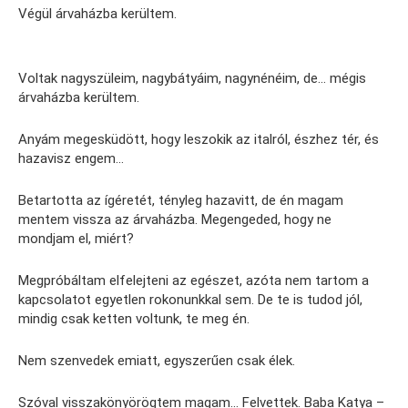
Végül árvaházba kerültem.
Voltak nagyszüleim, nagybátyáim, nagynénéim, de… mégis
árvaházba kerültem.
Anyám megesküdött, hogy leszokik az italról, észhez tér, és
hazavisz engem…
Betartotta az ígéretét, tényleg hazavitt, de én magam
mentem vissza az árvaházba. Megengeded, hogy ne
mondjam el, miért?
Megpróbáltam elfelejteni az egészet, azóta nem tartom a
kapcsolatot egyetlen rokonunkkal sem. De te is tudod jól,
mindig csak ketten voltunk, te meg én.
Nem szenvedek emiatt, egyszerűen csak élek.
Szóval visszakönyörögtem magam… Felvettek. Baba Katya –