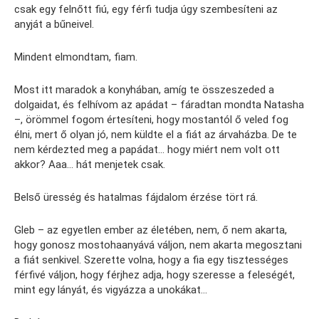
csak egy felnőtt fiú, egy férfi tudja úgy szembesíteni az
anyját a bűneivel.
Mindent elmondtam, fiam.
Most itt maradok a konyhában, amíg te összeszeded a
dolgaidat, és felhívom az apádat – fáradtan mondta Natasha
–, örömmel fogom értesíteni, hogy mostantól ő veled fog
élni, mert ő olyan jó, nem küldte el a fiát az árvaházba. De te
nem kérdezted meg a papádat… hogy miért nem volt ott
akkor? Aaa… hát menjetek csak.
Belső üresség és hatalmas fájdalom érzése tört rá.
Gleb – az egyetlen ember az életében, nem, ő nem akarta,
hogy gonosz mostohaanyává váljon, nem akarta megosztani
a fiát senkivel. Szerette volna, hogy a fia egy tisztességes
férfivé váljon, hogy férjhez adja, hogy szeresse a feleségét,
mint egy lányát, és vigyázza a unokákat…