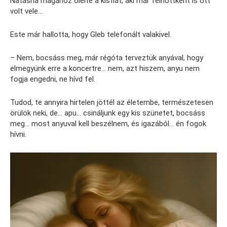
Natasha magához ölelte a kisfiát, aki már felnőttként is ott
volt vele…
Este már hallotta, hogy Gleb telefonált valakivel.
– Nem, bocsáss meg, már régóta terveztük anyával, hogy
elmegyünk erre a koncertre… nem, azt hiszem, anyu nem
fogja engedni, ne hívd fel.
Tudod, te annyira hirtelen jöttél az életembe, természetesen
örülök neki, de… apu… csináljunk egy kis szünetet, bocsáss
meg… most anyuval kell beszélnem, és igazából… én fogok
hívni.