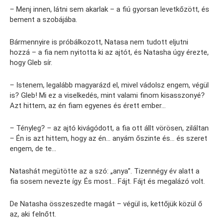
– Menj innen, látni sem akarlak – a fiú gyorsan levetkőzött, és
bement a szobájába.
Bármennyire is próbálkozott, Natasa nem tudott eljutni
hozzá – a fia nem nyitotta ki az ajtót, és Natasha úgy érezte,
hogy Gleb sír.
– Istenem, legalább magyarázd el, mivel vádolsz engem, végül
is? Gleb! Mi ez a viselkedés, mint valami finom kisasszonyé?
Azt hittem, az én fiam egyenes és érett ember…
– Tényleg? – az ajtó kivágódott, a fia ott állt vörösen, ziláltan
– Én is azt hittem, hogy az én… anyám őszinte és… és szeret
engem, de te…
Natashát megütötte az a szó: „anya”. Tizennégy év alatt a
fia sosem nevezte így. És most… Fájt. Fájt és megalázó volt.
De Natasha összeszedte magát – végül is, kettőjük közül ő
az, aki felnőtt.