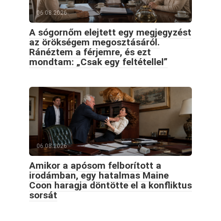
06.08.2026
A sógornőm elejtett egy megjegyzést
az örökségem megosztásáról.
Ránéztem a férjemre, és ezt
mondtam: „Csak egy feltétellel”
06.08.2026
Amikor a apósom felborított a
irodámban, egy hatalmas Maine
Coon haragja döntötte el a konfliktus
sorsát