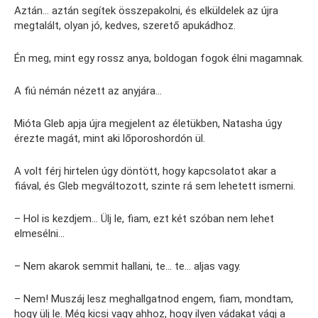
Aztán… aztán segítek összepakolni, és elküldelek az újra
megtalált, olyan jó, kedves, szerető apukádhoz.
Én meg, mint egy rossz anya, boldogan fogok élni magamnak.
A fiú némán nézett az anyjára…
Mióta Gleb apja újra megjelent az életükben, Natasha úgy
érezte magát, mint aki lőporoshordón ül.
A volt férj hirtelen úgy döntött, hogy kapcsolatot akar a
fiával, és Gleb megváltozott, szinte rá sem lehetett ismerni.
– Hol is kezdjem… Ülj le, fiam, ezt két szóban nem lehet
elmesélni…
– Nem akarok semmit hallani, te… te… aljas vagy.
– Nem! Muszáj lesz meghallgatnod engem, fiam, mondtam,
hogy ülj le. Még kicsi vagy ahhoz, hogy ilyen vádakat vágj a