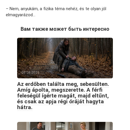
– Nem, anyukám, a fizika téma nehéz, és te olyan jól
elmagyarázod…
Вам также может быть интересно
06.08.2026
Az erdőben találta meg, sebesülten.
Amíg ápolta, megszerette. A férfi
feleségül ígérte magát, majd eltűnt,
és csak az apja régi óráját hagyta
hátra.