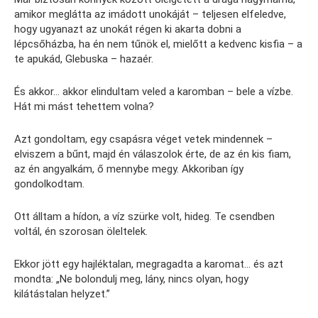
amikor meglátta az imádott unokáját – teljesen elfeledve,
hogy ugyanazt az unokát régen ki akarta dobni a
lépcsőházba, ha én nem tűnök el, mielőtt a kedvenc kisfia – a
te apukád, Glebuska – hazaér.
És akkor… akkor elindultam veled a karomban – bele a vízbe.
Hát mi mást tehettem volna?
Azt gondoltam, egy csapásra véget vetek mindennek –
elviszem a bűnt, majd én válaszolok érte, de az én kis fiam,
az én angyalkám, ő mennybe megy. Akkoriban így
gondolkodtam.
Ott álltam a hídon, a víz szürke volt, hideg. Te csendben
voltál, én szorosan öleltelek.
Ekkor jött egy hajléktalan, megragadta a karomat… és azt
mondta: „Ne bolondulj meg, lány, nincs olyan, hogy
kilátástalan helyzet.”