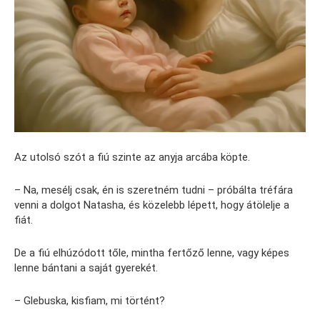
Az utolsó szót a fiú szinte az anyja arcába köpte.
– Na, mesélj csak, én is szeretném tudni – próbálta tréfára
venni a dolgot Natasha, és közelebb lépett, hogy átölelje a
fiát.
De a fiú elhúzódott tőle, mintha fertőző lenne, vagy képes
lenne bántani a saját gyerekét.
– Glebuska, kisfiam, mi történt?