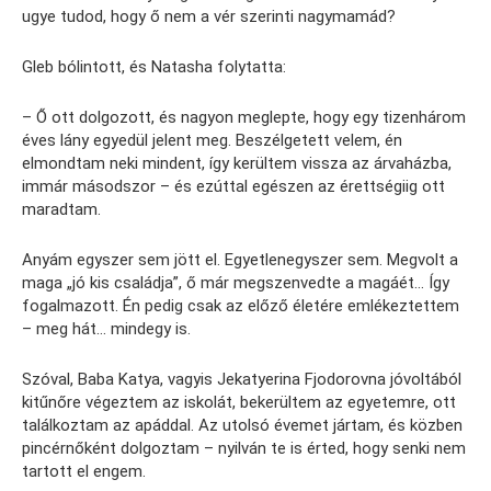
ugye tudod, hogy ő nem a vér szerinti nagymamád?
Gleb bólintott, és Natasha folytatta:
– Ő ott dolgozott, és nagyon meglepte, hogy egy tizenhárom
éves lány egyedül jelent meg. Beszélgetett velem, én
elmondtam neki mindent, így kerültem vissza az árvaházba,
immár másodszor – és ezúttal egészen az érettségiig ott
maradtam.
Anyám egyszer sem jött el. Egyetlenegyszer sem. Megvolt a
maga „jó kis családja”, ő már megszenvedte a magáét… Így
fogalmazott. Én pedig csak az előző életére emlékeztettem
– meg hát… mindegy is.
Szóval, Baba Katya, vagyis Jekatyerina Fjodorovna jóvoltából
kitűnőre végeztem az iskolát, bekerültem az egyetemre, ott
találkoztam az apáddal. Az utolsó évemet jártam, és közben
pincérnőként dolgoztam – nyilván te is érted, hogy senki nem
tartott el engem.