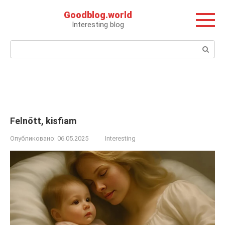
Перейти
Goodblog.world
к
Interesting blog
контенту
Поиск:
Felnőtt, kisfiam
Опубликовано:
06.05.2025
Interesting