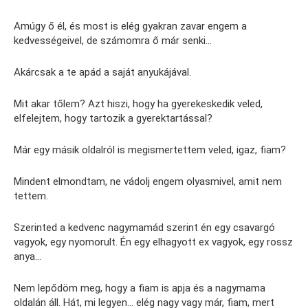
Amúgy ő él, és most is elég gyakran zavar engem a
kedvességeivel, de számomra ő már senki…
Akárcsak a te apád a saját anyukájával.
Mit akar tőlem? Azt hiszi, hogy ha gyerekeskedik veled,
elfelejtem, hogy tartozik a gyerektartással?
Már egy másik oldalról is megismertettem veled, igaz, fiam?
Mindent elmondtam, ne vádolj engem olyasmivel, amit nem
tettem.
Szerinted a kedvenc nagymamád szerint én egy csavargó
vagyok, egy nyomorult. Én egy elhagyott ex vagyok, egy rossz
anya…
Nem lepődöm meg, hogy a fiam is apja és a nagymama
oldalán áll. Hát, mi legyen… elég nagy vagy már, fiam, mert