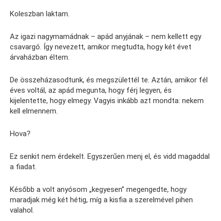
Koleszban laktam.
Az igazi nagymamádnak – apád anyjának – nem kellett egy
csavargó. Így nevezett, amikor megtudta, hogy két évet
árvaházban éltem.
De összeházasodtunk, és megszülettél te. Aztán, amikor fél
éves voltál, az apád megunta, hogy férj legyen, és
kijelentette, hogy elmegy. Vagyis inkább azt mondta: nekem
kell elmennem.
Hova?
Ez senkit nem érdekelt. Egyszerűen menj el, és vidd magaddal
a fiadat.
Később a volt anyósom „kegyesen” megengedte, hogy
maradjak még két hétig, míg a kisfia a szerelmével pihen
valahol.