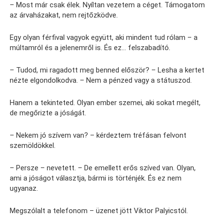
– Most már csak élek. Nyíltan vezetem a céget. Támogatom
az árvaházakat, nem rejtőzködve.
Egy olyan férfival vagyok együtt, aki mindent tud rólam – a
múltamról és a jelenemről is. És ez… felszabadító.
– Tudod, mi ragadott meg benned először? – Lesha a kertet
nézte elgondolkodva. – Nem a pénzed vagy a státuszod.
Hanem a tekinteted. Olyan ember szemei, aki sokat megélt,
de megőrizte a jóságát.
– Nekem jó szívem van? – kérdeztem tréfásan felvont
szemöldökkel.
– Persze – nevetett. – De emellett erős szíved van. Olyan,
ami a jóságot választja, bármi is történjék. És ez nem
ugyanaz.
Megszólalt a telefonom – üzenet jött Viktor Palyicstól.