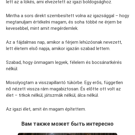
lett az a lökés, ami elvezetett az igazi boldogsághoz.
Mintha a sors direkt szembesített volna az igazsággal – hogy
megtanuljam értékelni magam, és soha többé ne érjem be
kevesebbel, mint amit megérdemlek.
Az a fájdalmas nap, amikor a férjem lehúzósnak nevezett,
lett életem első napja, amikor igazán szabad lettem.
Szabad, hogy önmagam legyek, félelem és bocsánatkérés
nélkül.
Mosolyogtam a visszapillantó tükörbe. Egy erős, független
nő nézett vissza rám magabiztosan. És előtte ott volt az
élet – titkok nélkül, játszmák nélkül, álca nélkül.
Az igazi élet, amit én magam építettem.
Вам также может быть интересно