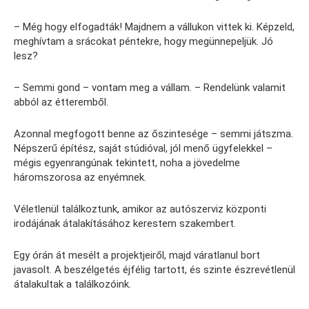
– Még hogy elfogadták! Majdnem a vállukon vittek ki. Képzeld,
meghívtam a srácokat péntekre, hogy megünnepeljük. Jó
lesz?
– Semmi gond – vontam meg a vállam. – Rendelünk valamit
abból az étteremből.
Azonnal megfogott benne az őszintesége – semmi játszma.
Népszerű építész, saját stúdióval, jól menő ügyfelekkel –
mégis egyenrangúnak tekintett, noha a jövedelme
háromszorosa az enyémnek.
Véletlenül találkoztunk, amikor az autószerviz központi
irodájának átalakításához kerestem szakembert.
Egy órán át mesélt a projektjeiről, majd váratlanul bort
javasolt. A beszélgetés éjfélig tartott, és szinte észrevétlenül
átalakultak a találkozóink.