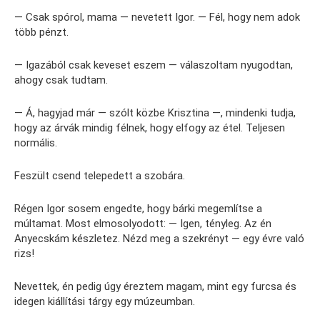
— Csak spórol, mama — nevetett Igor. — Fél, hogy nem adok
több pénzt.
— Igazából csak keveset eszem — válaszoltam nyugodtan,
ahogy csak tudtam.
— Á, hagyjad már — szólt közbe Krisztina —, mindenki tudja,
hogy az árvák mindig félnek, hogy elfogy az étel. Teljesen
normális.
Feszült csend telepedett a szobára.
Régen Igor sosem engedte, hogy bárki megemlítse a
múltamat. Most elmosolyodott: — Igen, tényleg. Az én
Anyecskám készletez. Nézd meg a szekrényt — egy évre való
rizs!
Nevettek, én pedig úgy éreztem magam, mint egy furcsa és
idegen kiállítási tárgy egy múzeumban.