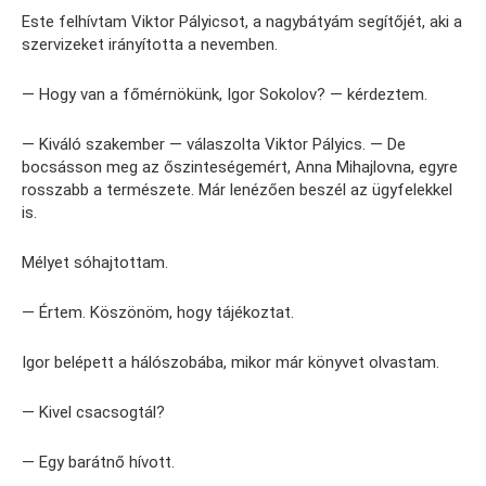
Este felhívtam Viktor Pályicsot, a nagybátyám segítőjét, aki a
szervizeket irányította a nevemben.
— Hogy van a főmérnökünk, Igor Sokolov? — kérdeztem.
— Kiváló szakember — válaszolta Viktor Pályics. — De
bocsásson meg az őszinteségemért, Anna Mihajlovna, egyre
rosszabb a természete. Már lenézően beszél az ügyfelekkel
is.
Mélyet sóhajtottam.
— Értem. Köszönöm, hogy tájékoztat.
Igor belépett a hálószobába, mikor már könyvet olvastam.
— Kivel csacsogtál?
— Egy barátnő hívott.