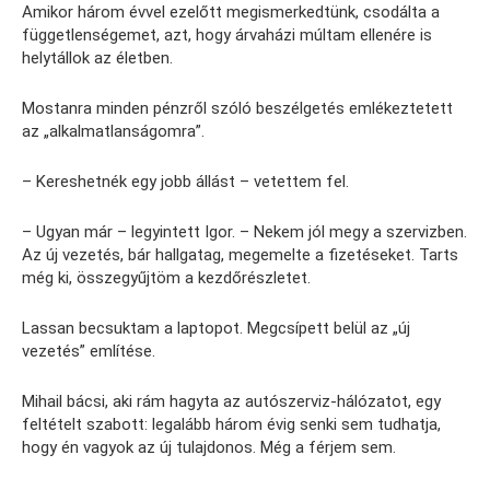
Amikor három évvel ezelőtt megismerkedtünk, csodálta a
függetlenségemet, azt, hogy árvaházi múltam ellenére is
helytállok az életben.
Mostanra minden pénzről szóló beszélgetés emlékeztetett
az „alkalmatlanságomra”.
– Kereshetnék egy jobb állást – vetettem fel.
– Ugyan már – legyintett Igor. – Nekem jól megy a szervizben.
Az új vezetés, bár hallgatag, megemelte a fizetéseket. Tarts
még ki, összegyűjtöm a kezdőrészletet.
Lassan becsuktam a laptopot. Megcsípett belül az „új
vezetés” említése.
Mihail bácsi, aki rám hagyta az autószerviz-hálózatot, egy
feltételt szabott: legalább három évig senki sem tudhatja,
hogy én vagyok az új tulajdonos. Még a férjem sem.