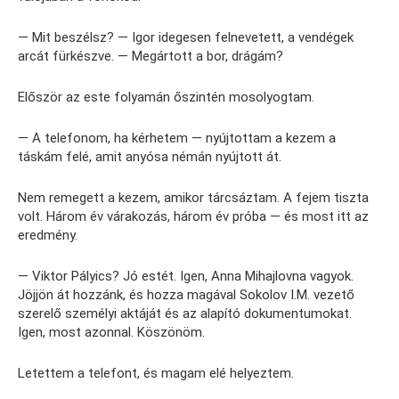
— Mit beszélsz? — Igor idegesen felnevetett, a vendégek
arcát fürkészve. — Megártott a bor, drágám?
Először az este folyamán őszintén mosolyogtam.
— A telefonom, ha kérhetem — nyújtottam a kezem a
táskám felé, amit anyósa némán nyújtott át.
Nem remegett a kezem, amikor tárcsáztam. A fejem tiszta
volt. Három év várakozás, három év próba — és most itt az
eredmény.
— Viktor Pályics? Jó estét. Igen, Anna Mihajlovna vagyok.
Jöjjön át hozzánk, és hozza magával Sokolov I.M. vezető
szerelő személyi aktáját és az alapító dokumentumokat.
Igen, most azonnal. Köszönöm.
Letettem a telefont, és magam elé helyeztem.