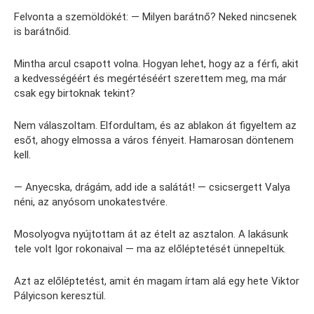
Felvonta a szemöldökét: — Milyen barátnő? Neked nincsenek
is barátnőid.
Mintha arcul csapott volna. Hogyan lehet, hogy az a férfi, akit
a kedvességéért és megértéséért szerettem meg, ma már
csak egy birtoknak tekint?
Nem válaszoltam. Elfordultam, és az ablakon át figyeltem az
esőt, ahogy elmossa a város fényeit. Hamarosan döntenem
kell.
— Anyecska, drágám, add ide a salátát! — csicsergett Valya
néni, az anyósom unokatestvére.
Mosolyogva nyújtottam át az ételt az asztalon. A lakásunk
tele volt Igor rokonaival — ma az előléptetését ünnepeltük.
Azt az előléptetést, amit én magam írtam alá egy hete Viktor
Pályicson keresztül.