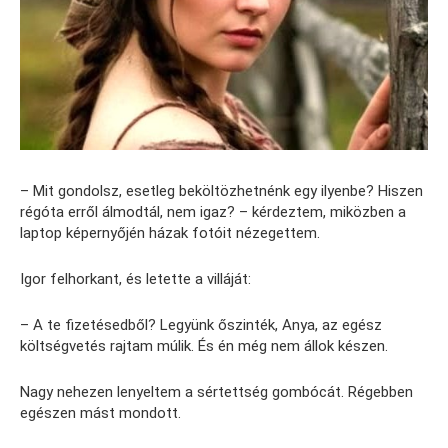
– Mit gondolsz, esetleg beköltözhetnénk egy ilyenbe? Hiszen
régóta erről álmodtál, nem igaz? – kérdeztem, miközben a
laptop képernyőjén házak fotóit nézegettem.
Igor felhorkant, és letette a villáját:
– A te fizetésedből? Legyünk őszinték, Anya, az egész
költségvetés rajtam múlik. És én még nem állok készen.
Nagy nehezen lenyeltem a sértettség gombócát. Régebben
egészen mást mondott.