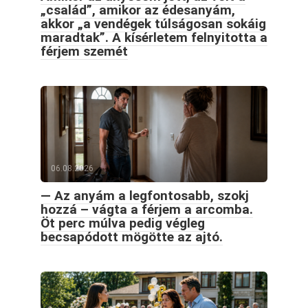
„család”, amikor az édesanyám,
akkor „a vendégek túlságosan sokáig
maradtak”. A kísérletem felnyitotta a
férjem szemét
06.08.2026
— Az anyám a legfontosabb, szokj
hozzá – vágta a férjem a arcomba.
Öt perc múlva pedig végleg
becsapódott mögötte az ajtó.