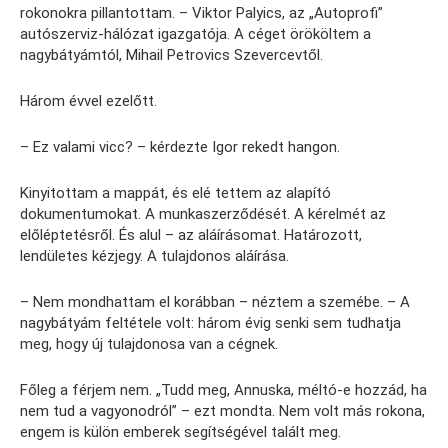
rokonokra pillantottam. – Viktor Palyics, az „Autoprofi”
autószerviz-hálózat igazgatója. A céget örököltem a
nagybátyámtól, Mihail Petrovics Szevercevtől.
Három évvel ezelőtt.
– Ez valami vicc? – kérdezte Igor rekedt hangon.
Kinyitottam a mappát, és elé tettem az alapító
dokumentumokat. A munkaszerződését. A kérelmét az
előléptetésről. És alul – az aláírásomat. Határozott,
lendületes kézjegy. A tulajdonos aláírása.
– Nem mondhattam el korábban – néztem a szemébe. – A
nagybátyám feltétele volt: három évig senki sem tudhatja
meg, hogy új tulajdonosa van a cégnek.
Főleg a férjem nem. „Tudd meg, Annuska, méltó-e hozzád, ha
nem tud a vagyonodról” – ezt mondta. Nem volt más rokona,
engem is külön emberek segítségével talált meg.