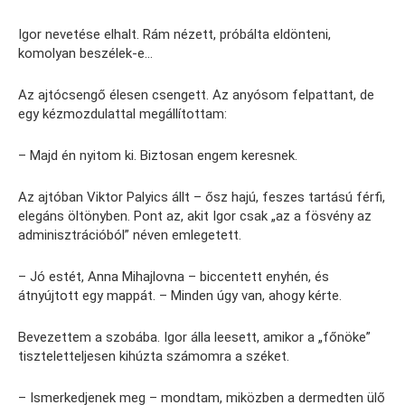
Igor nevetése elhalt. Rám nézett, próbálta eldönteni,
komolyan beszélek-e…
Az ajtócsengő élesen csengett. Az anyósom felpattant, de
egy kézmozdulattal megállítottam:
– Majd én nyitom ki. Biztosan engem keresnek.
Az ajtóban Viktor Palyics állt – ősz hajú, feszes tartású férfi,
elegáns öltönyben. Pont az, akit Igor csak „az a fösvény az
adminisztrációból” néven emlegetett.
– Jó estét, Anna Mihajlovna – biccentett enyhén, és
átnyújtott egy mappát. – Minden úgy van, ahogy kérte.
Bevezettem a szobába. Igor álla leesett, amikor a „főnöke”
tiszteletteljesen kihúzta számomra a széket.
– Ismerkedjenek meg – mondtam, miközben a dermedten ülő