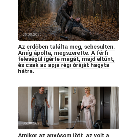
06.08.2026
Az erdőben találta meg, sebesülten.
Amíg ápolta, megszerette. A férfi
feleségül ígérte magát, majd eltűnt,
és csak az apja régi óráját hagyta
hátra.
06.08.2026
Amikor az anyósom jött, az volt a