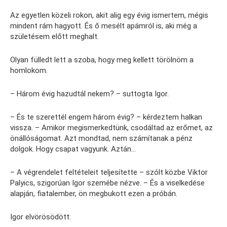
Az egyetlen közeli rokon, akit alig egy évig ismertem, mégis
mindent rám hagyott. És ő mesélt apámról is, aki még a
születésem előtt meghalt.
Olyan fülledt lett a szoba, hogy meg kellett törölnöm a
homlokom.
– Három évig hazudtál nekem? – suttogta Igor.
– És te szerettél engem három évig? – kérdeztem halkan
vissza. – Amikor megismerkedtünk, csodáltad az erőmet, az
önállóságomat. Azt mondtad, nem számítanak a pénz
dolgok. Hogy csapat vagyunk. Aztán…
– A végrendelet feltételeit teljesítette – szólt közbe Viktor
Palyics, szigorúan Igor szemébe nézve. – És a viselkedése
alapján, fiatalember, ön megbukott ezen a próbán.
Igor elvörösödött: