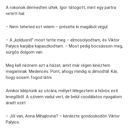
A rokonok dermedten ültek. Igor tátogott, mint egy partra
vetett hal.
– Nem teheted ezt velem – préselte ki magából végül.
– A „koldusnő” most tette meg – elmosolyodtam, és Viktor
Palyics karjába kapaszkodtam. – Most pedig bocsásson meg,
sürgős dolgom van.
Meg kell néznem azt a házat, amit már régen kinéztem
magamnak. Medencés. Pont, ahogy mindig is álmodtál. Kár,
hogy sosem fogod látni.
Amikor kiléptünk az utcára, mélyet lélegeztem a hűvös esti
levegőből. A szívem vadul vert, de belül csodálatos nyugalom
áradt szét.
– Jól van, Anna Mihajlovna? – kérdezte gondoskodón Viktor
Palyics.