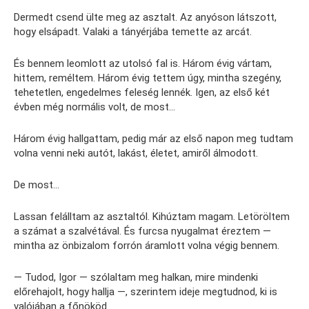
Dermedt csend ülte meg az asztalt. Az anyóson látszott,
hogy elsápadt. Valaki a tányérjába temette az arcát.
És bennem leomlott az utolsó fal is. Három évig vártam,
hittem, reméltem. Három évig tettem úgy, mintha szegény,
tehetetlen, engedelmes feleség lennék. Igen, az első két
évben még normális volt, de most…
Három évig hallgattam, pedig már az első napon meg tudtam
volna venni neki autót, lakást, életet, amiről álmodott.
De most…
Lassan felálltam az asztaltól. Kihúztam magam. Letöröltem
a számat a szalvétával. És furcsa nyugalmat éreztem —
mintha az önbizalom forrón áramlott volna végig bennem.
— Tudod, Igor — szólaltam meg halkan, mire mindenki
előrehajolt, hogy hallja —, szerintem ideje megtudnod, ki is
valójában a főnököd.