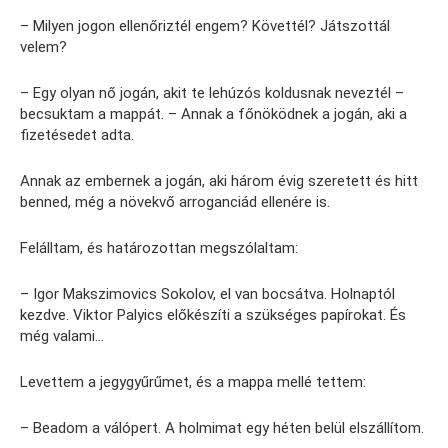
– Milyen jogon ellenőriztél engem? Követtél? Játszottál
velem?
– Egy olyan nő jogán, akit te lehúzós koldusnak neveztél –
becsuktam a mappát. – Annak a főnöködnek a jogán, aki a
fizetésedet adta.
Annak az embernek a jogán, aki három évig szeretett és hitt
benned, még a növekvő arroganciád ellenére is.
Felálltam, és határozottan megszólaltam:
– Igor Makszimovics Sokolov, el van bocsátva. Holnaptól
kezdve. Viktor Palyics előkészíti a szükséges papírokat. És
még valami…
Levettem a jegygyűrűmet, és a mappa mellé tettem:
– Beadom a válópert. A holmimat egy héten belül elszállítom.