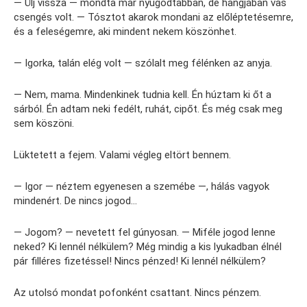
— Ülj vissza — mondta már nyugodtabban, de hangjában vas
csengés volt. — Tósztot akarok mondani az előléptetésemre,
és a feleségemre, aki mindent nekem köszönhet.
— Igorka, talán elég volt — szólalt meg félénken az anyja.
— Nem, mama. Mindenkinek tudnia kell. Én húztam ki őt a
sárból. Én adtam neki fedélt, ruhát, cipőt. És még csak meg
sem köszöni.
Lüktetett a fejem. Valami végleg eltört bennem.
— Igor — néztem egyenesen a szemébe —, hálás vagyok
mindenért. De nincs jogod…
— Jogom? — nevetett fel gúnyosan. — Miféle jogod lenne
neked? Ki lennél nélkülem? Még mindig a kis lyukadban élnél
pár filléres fizetéssel! Nincs pénzed! Ki lennél nélkülem?
Az utolsó mondat pofonként csattant. Nincs pénzem.