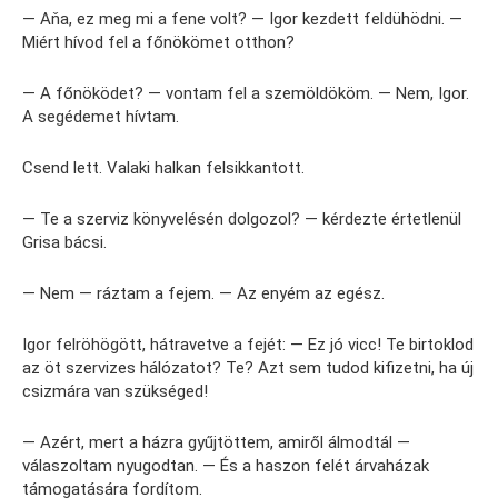
— Aňa, ez meg mi a fene volt? — Igor kezdett feldühödni. —
Miért hívod fel a főnökömet otthon?
— A főnöködet? — vontam fel a szemöldököm. — Nem, Igor.
A segédemet hívtam.
Csend lett. Valaki halkan felsikkantott.
— Te a szerviz könyvelésén dolgozol? — kérdezte értetlenül
Grisa bácsi.
— Nem — ráztam a fejem. — Az enyém az egész.
Igor felröhögött, hátravetve a fejét: — Ez jó vicc! Te birtoklod
az öt szervizes hálózatot? Te? Azt sem tudod kifizetni, ha új
csizmára van szükséged!
— Azért, mert a házra gyűjtöttem, amiről álmodtál —
válaszoltam nyugodtan. — És a haszon felét árvaházak
támogatására fordítom.