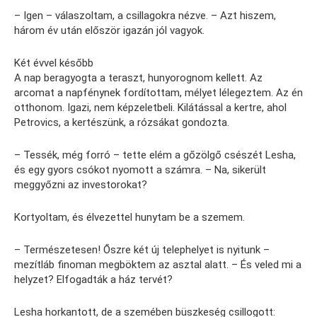
– Igen – válaszoltam, a csillagokra nézve. – Azt hiszem,
három év után először igazán jól vagyok.
Két évvel később
A nap beragyogta a teraszt, hunyorognom kellett. Az
arcomat a napfénynek fordítottam, mélyet lélegeztem. Az én
otthonom. Igazi, nem képzeletbeli. Kilátással a kertre, ahol
Petrovics, a kertészünk, a rózsákat gondozta.
– Tessék, még forró – tette elém a gőzölgő csészét Lesha,
és egy gyors csókot nyomott a számra. – Na, sikerült
meggyőzni az investorokat?
Kortyoltam, és élvezettel hunytam be a szemem.
– Természetesen! Őszre két új telephelyet is nyitunk –
mezítláb finoman megböktem az asztal alatt. – És veled mi a
helyzet? Elfogadták a ház tervét?
Lesha horkantott, de a szemében büszkeség csillogott: