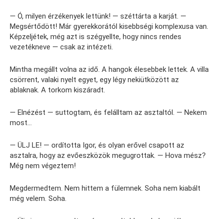
— Ó, milyen érzékenyek lettünk! — széttárta a karját. —
Megsértődött! Már gyerekkorától kisebbségi komplexusa van.
Képzeljétek, még azt is szégyellte, hogy nincs rendes
vezetékneve — csak az intézeti.
Mintha megállt volna az idő. A hangok élesebbek lettek. A villa
csörrent, valaki nyelt egyet, egy légy nekiütközött az
ablaknak. A torkom kiszáradt.
— Elnézést — suttogtam, és felálltam az asztaltól. — Nekem
most…
— ÜLJ LE! — ordította Igor, és olyan erővel csapott az
asztalra, hogy az evőeszközök megugrottak. — Hova mész?
Még nem végeztem!
Megdermedtem. Nem hittem a fülemnek. Soha nem kiabált
még velem. Soha.