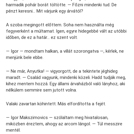
harmadik pohár borát töltötte. — Főzni mindenki tud. De
pénzt keresni… Mit várjunk egy árvától?
A szoba megingott előttem. Soha nem használta még
fegyverként a múltamat. Igen, egyre hidegebbé vált az utóbbi
időben, de ez a határ… ez szent volt.
— Igor — mondtam halkan, a villát szorongatva —, kérlek, ne
menjünk bele ebbe.
— Ne már, Anyutka! — vigyorgott, de a tekintete jéghideg
maradt. — Család vagyunk, mindenki közeli. Hadd tudják meg,
kihez mentem hozzá. Egy állami árvaházból való lányhoz, aki
nélkülem semmire sem jutott volna.
Valaki zavartan köhintett. Más elfordította a fejét.
— Igor Makszimovics — szólaltam meg hivatalosan,
miközben éreztem, ahogy az arcom lángol. — Túl messzire
mentél.