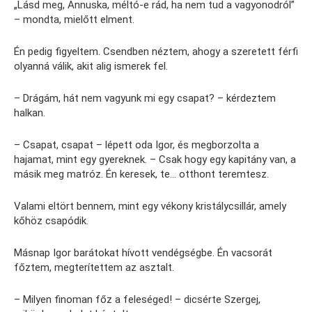
„Lásd meg, Annuska, méltó-e rád, ha nem tud a vagyonodról”
– mondta, mielőtt elment.
Én pedig figyeltem. Csendben néztem, ahogy a szeretett férfi
olyanná válik, akit alig ismerek fel.
– Drágám, hát nem vagyunk mi egy csapat? – kérdeztem
halkan.
– Csapat, csapat – lépett oda Igor, és megborzolta a
hajamat, mint egy gyereknek. – Csak hogy egy kapitány van, a
másik meg matróz. Én keresek, te… otthont teremtesz.
Valami eltört bennem, mint egy vékony kristálycsillár, amely
kőhöz csapódik.
Másnap Igor barátokat hívott vendégségbe. Én vacsorát
főztem, megterítettem az asztalt.
– Milyen finoman főz a feleséged! – dicsérte Szergej,