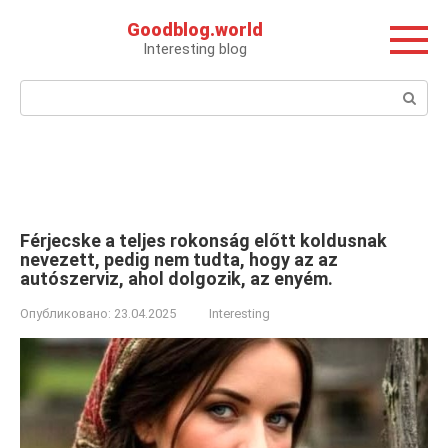
Перейти
Goodblog.world
к
Interesting blog
контенту
Поиск:
Férjecske a teljes rokonság előtt koldusnak
nevezett, pedig nem tudta, hogy az az
autószerviz, ahol dolgozik, az enyém.
Опубликовано:
23.04.2025
Interesting