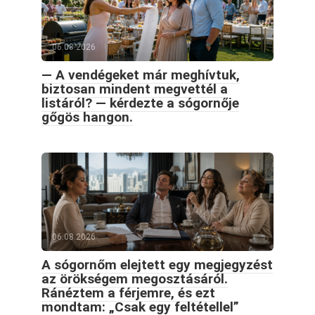
06.08.2026
— A vendégeket már meghívtuk,
biztosan mindent megvettél a
listáról? — kérdezte a sógornője
gőgös hangon.
06.08.2026
A sógornőm elejtett egy megjegyzést
az örökségem megosztásáról.
Ránéztem a férjemre, és ezt
mondtam: „Csak egy feltétellel”