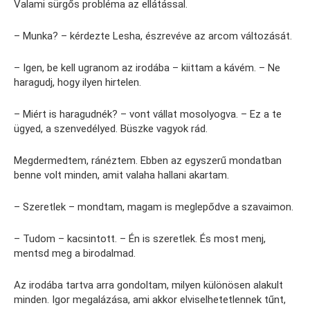
Valami sürgős probléma az ellátással.
– Munka? – kérdezte Lesha, észrevéve az arcom változását.
– Igen, be kell ugranom az irodába – kiittam a kávém. – Ne
haragudj, hogy ilyen hirtelen.
– Miért is haragudnék? – vont vállat mosolyogva. – Ez a te
ügyed, a szenvedélyed. Büszke vagyok rád.
Megdermedtem, ránéztem. Ebben az egyszerű mondatban
benne volt minden, amit valaha hallani akartam.
– Szeretlek – mondtam, magam is meglepődve a szavaimon.
– Tudom – kacsintott. – Én is szeretlek. És most menj,
mentsd meg a birodalmad.
Az irodába tartva arra gondoltam, milyen különösen alakult
minden. Igor megalázása, ami akkor elviselhetetlennek tűnt,