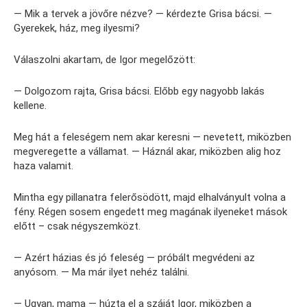
— Mik a tervek a jövőre nézve? — kérdezte Grisa bácsi. —
Gyerekek, ház, meg ilyesmi?
Válaszolni akartam, de Igor megelőzött:
— Dolgozom rajta, Grisa bácsi. Előbb egy nagyobb lakás
kellene.
Meg hát a feleségem nem akar keresni — nevetett, miközben
megveregette a vállamat. — Háznál akar, miközben alig hoz
haza valamit.
Mintha egy pillanatra felerősödött, majd elhalványult volna a
fény. Régen sosem engedett meg magának ilyeneket mások
előtt – csak négyszemközt.
— Azért házias és jó feleség — próbált megvédeni az
anyósom. — Ma már ilyet nehéz találni.
— Ugyan, mama — húzta el a száját Igor, miközben a