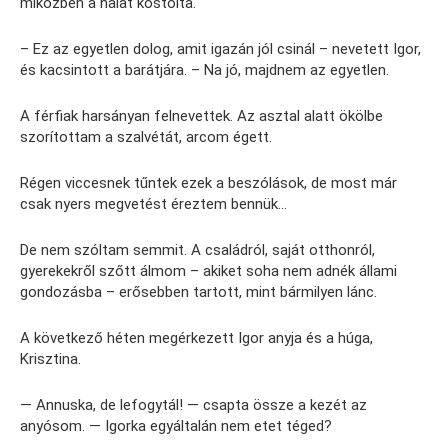
miközben a halat kóstolta.
– Ez az egyetlen dolog, amit igazán jól csinál – nevetett Igor,
és kacsintott a barátjára. – Na jó, majdnem az egyetlen.
A férfiak harsányan felnevettek. Az asztal alatt ökölbe
szorítottam a szalvétát, arcom égett.
Régen viccesnek tűntek ezek a beszólások, de most már
csak nyers megvetést éreztem bennük…
De nem szóltam semmit. A családról, saját otthonról,
gyerekekről szőtt álmom – akiket soha nem adnék állami
gondozásba – erősebben tartott, mint bármilyen lánc.
A következő héten megérkezett Igor anyja és a húga,
Krisztina.
— Annuska, de lefogytál! — csapta össze a kezét az
anyósom. — Igorka egyáltalán nem etet téged?