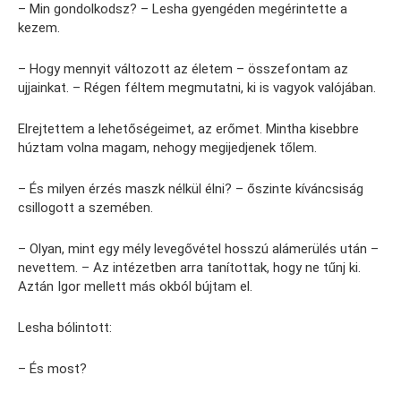
– Min gondolkodsz? – Lesha gyengéden megérintette a
kezem.
– Hogy mennyit változott az életem – összefontam az
ujjainkat. – Régen féltem megmutatni, ki is vagyok valójában.
Elrejtettem a lehetőségeimet, az erőmet. Mintha kisebbre
húztam volna magam, nehogy megijedjenek tőlem.
– És milyen érzés maszk nélkül élni? – őszinte kíváncsiság
csillogott a szemében.
– Olyan, mint egy mély levegővétel hosszú alámerülés után –
nevettem. – Az intézetben arra tanítottak, hogy ne tűnj ki.
Aztán Igor mellett más okból bújtam el.
Lesha bólintott:
– És most?