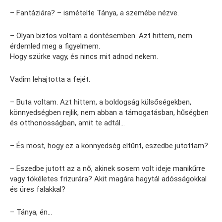
– Fantáziára? – ismételte Tánya, a szemébe nézve.
– Olyan biztos voltam a döntésemben. Azt hittem, nem
érdemled meg a figyelmem.
Hogy szürke vagy, és nincs mit adnod nekem.
Vadim lehajtotta a fejét.
– Buta voltam. Azt hittem, a boldogság külsőségekben,
könnyedségben rejlik, nem abban a támogatásban, hűségben
és otthonosságban, amit te adtál…
– És most, hogy ez a könnyedség eltűnt, eszedbe jutottam?
– Eszedbe jutott az a nő, akinek sosem volt ideje manikűrre
vagy tökéletes frizurára? Akit magára hagytál adósságokkal
és üres falakkal?
– Tánya, én…