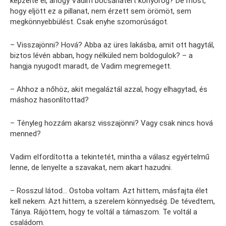
képzelte el, ahogy Vadim bocsánatért könyörög? De most,
hogy eljött ez a pillanat, nem érzett sem örömöt, sem
megkönnyebbülést. Csak enyhe szomorúságot.
– Visszajönni? Hová? Abba az üres lakásba, amit ott hagytál,
biztos lévén abban, hogy nélküled nem boldogulok? – a
hangja nyugodt maradt, de Vadim megremegett.
– Ahhoz a nőhöz, akit megaláztál azzal, hogy elhagytad, és
máshoz hasonlítottad?
– Tényleg hozzám akarsz visszajönni? Vagy csak nincs hová
menned?
Vadim elfordította a tekintetét, mintha a válasz egyértelmű
lenne, de lenyelte a szavakat, nem akart hazudni.
– Rosszul látod… Ostoba voltam. Azt hittem, másfajta élet
kell nekem. Azt hittem, a szerelem könnyedség. De tévedtem,
Tánya. Rájöttem, hogy te voltál a támaszom. Te voltál a
családom.