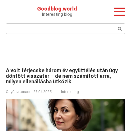
Перейти
Goodblog.world
к
Interesting blog
контенту
Поиск:
A volt férjecske három év együttélés után úgy
döntött visszatér – de nem számított arra,
milyen ellenállásba ütközik.
Опубликовано:
23.04.2025
Interesting