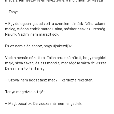
maga a természet is emlékeztetné: a múlt nem tér vissza.
– Tanya…
– Egy dologban igazad volt: a szerelem elmúlik. Néha valami
meleg, világos emlék marad utána, máskor csak az üresség.
Nálunk, Vadim, nem maradt sok.
És ez nem elég ahhoz, hogy újrakezdjük.
Vadim némán nézett rá. Talán arra számított, hogy megöleli
majd, sírva fakad, és azt mondja, már régóta várta őt vissza.
De ez nem történt meg.
– Szóval nem bocsátasz meg? – kérdezte rekedten.
Tanya megrázta a fejét.
– Megbocsátok. De vissza már nem engedlek.