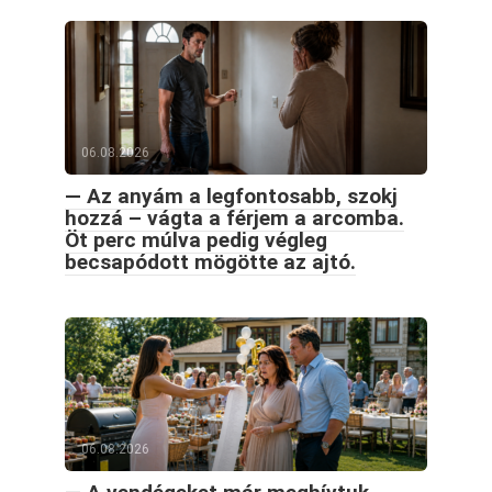
06.08.2026
— Az anyám a legfontosabb, szokj
hozzá – vágta a férjem a arcomba.
Öt perc múlva pedig végleg
becsapódott mögötte az ajtó.
06.08.2026