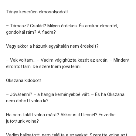
Tánya keserűen elmosolyodott.
– Támasz? Család? Milyen érdekes. És amikor elmentél,
gondoltál rám? A fiadra?
Vagy akkor a házunk egyáltalán nem érdekelt?
– Vak voltam… – Vadim végighúzta kezét az arcán. – Mindent
elrontottam. De szeretném jóvátenni.
Okszana kidobott.
– Jóvátenni? – a hangja keményebbé vált. – És ha Okszana
nem dobott volna ki?
Ha nem talált volna mást? Akkor is itt lennél? Eszedbe
jutottunk volna?
Vadim hallgatott, nem találta a szavakat. Szerette volna azt