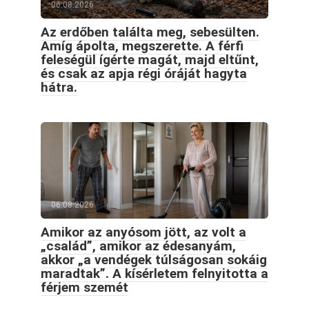
06.08.2026
Az erdőben találta meg, sebesülten.
Amíg ápolta, megszerette. A férfi
feleségül ígérte magát, majd eltűnt,
és csak az apja régi óráját hagyta
hátra.
06.08.2026
Amikor az anyósom jött, az volt a
„család”, amikor az édesanyám,
akkor „a vendégek túlságosan sokáig
maradtak”. A kísérletem felnyitotta a
férjem szemét