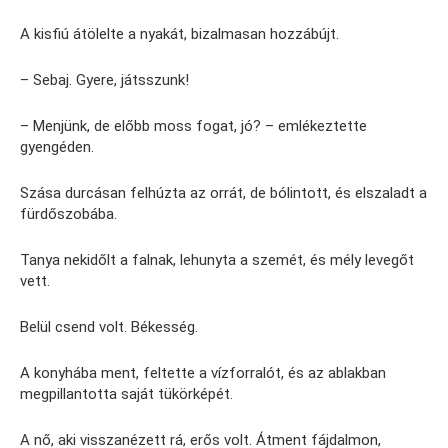
A kisfiú átölelte a nyakát, bizalmasan hozzábújt.
– Sebaj. Gyere, játsszunk!
– Menjünk, de előbb moss fogat, jó? – emlékeztette
gyengéden.
Szása durcásan felhúzta az orrát, de bólintott, és elszaladt a
fürdőszobába.
Tanya nekidőlt a falnak, lehunyta a szemét, és mély levegőt
vett.
Belül csend volt. Békesség.
A konyhába ment, feltette a vízforralót, és az ablakban
megpillantotta saját tükörképét.
A nő, aki visszanézett rá, erős volt. Átment fájdalmon,