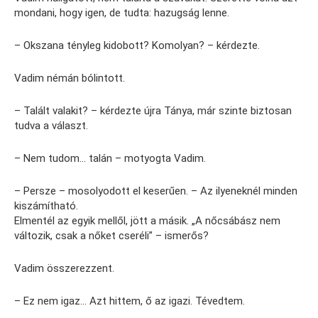
mondani, hogy igen, de tudta: hazugság lenne.
– Okszana tényleg kidobott? Komolyan? – kérdezte.
Vadim némán bólintott.
– Talált valakit? – kérdezte újra Tánya, már szinte biztosan
tudva a választ.
– Nem tudom… talán – motyogta Vadim.
– Persze – mosolyodott el keserűen. – Az ilyeneknél minden
kiszámítható.
Elmentél az egyik mellől, jött a másik. „A nőcsábász nem
változik, csak a nőket cseréli” – ismerős?
Vadim összerezzent.
– Ez nem igaz… Azt hittem, ő az igazi. Tévedtem.