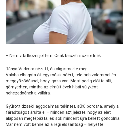
– Nem vitatkozni jöttem. Csak beszélni szeretnék.
Tánya Vadimra nézett, és alig ismerte meg.
Valaha elhagyta őt egy másik nőért, tele önbizalommal és
meggyőződéssel, hogy igaza van. Most pedig előtte állt,
görnyedten, mintha az elmúlt évek hibái súlyként
nehezednének a vállára.
Gyűrött dzseki, aggodalmas tekintet, sűrű borosta, amely a
fáradtságot árulta el – minden azt jelezte, hogy az élet
alaposan megtépázta, és sok mindent újra kellett gondolnia.
Már nem volt benne az a régi elszántság – helyette