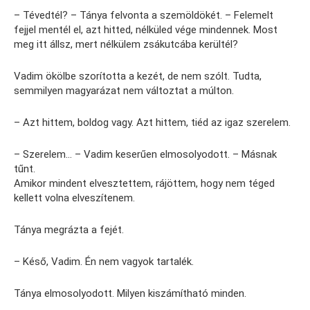
– Tévedtél? – Tánya felvonta a szemöldökét. – Felemelt
fejjel mentél el, azt hitted, nélküled vége mindennek. Most
meg itt állsz, mert nélkülem zsákutcába kerültél?
Vadim ökölbe szorította a kezét, de nem szólt. Tudta,
semmilyen magyarázat nem változtat a múlton.
– Azt hittem, boldog vagy. Azt hittem, tiéd az igaz szerelem.
– Szerelem… – Vadim keserűen elmosolyodott. – Másnak
tűnt.
Amikor mindent elvesztettem, rájöttem, hogy nem téged
kellett volna elveszítenem.
Tánya megrázta a fejét.
– Késő, Vadim. Én nem vagyok tartalék.
Tánya elmosolyodott. Milyen kiszámítható minden.