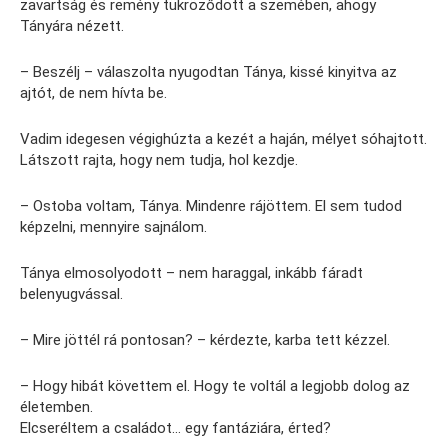
zavartság és remény tükröződött a szemében, ahogy
Tányára nézett.
– Beszélj – válaszolta nyugodtan Tánya, kissé kinyitva az
ajtót, de nem hívta be.
Vadim idegesen végighúzta a kezét a haján, mélyet sóhajtott.
Látszott rajta, hogy nem tudja, hol kezdje.
– Ostoba voltam, Tánya. Mindenre rájöttem. El sem tudod
képzelni, mennyire sajnálom.
Tánya elmosolyodott – nem haraggal, inkább fáradt
belenyugvással.
– Mire jöttél rá pontosan? – kérdezte, karba tett kézzel.
– Hogy hibát követtem el. Hogy te voltál a legjobb dolog az
életemben.
Elcseréltem a családot… egy fantáziára, érted?