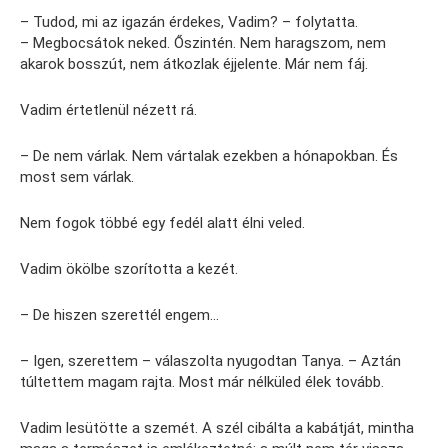
– Tudod, mi az igazán érdekes, Vadim? – folytatta.
– Megbocsátok neked. Őszintén. Nem haragszom, nem
akarok bosszút, nem átkozlak éjjelente. Már nem fáj.
Vadim értetlenül nézett rá.
– De nem várlak. Nem vártalak ezekben a hónapokban. És
most sem várlak.
Nem fogok többé egy fedél alatt élni veled.
Vadim ökölbe szorította a kezét.
– De hiszen szerettél engem…
– Igen, szerettem – válaszolta nyugodtan Tanya. – Aztán
túltettem magam rajta. Most már nélküled élek tovább.
Vadim lesütötte a szemét. A szél cibálta a kabátját, mintha