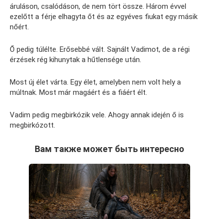
áruláson, csalódáson, de nem tört össze. Három évvel
ezelőtt a férje elhagyta őt és az egyéves fiukat egy másik
nőért.
Ő pedig túlélte. Erősebbé vált. Sajnált Vadimot, de a régi
érzések rég kihunytak a hűtlensége után.
Most új élet várta. Egy élet, amelyben nem volt hely a
múltnak. Most már magáért és a fiáért élt.
Vadim pedig megbirkózik vele. Ahogy annak idején ő is
megbirkózott.
Вам также может быть интересно