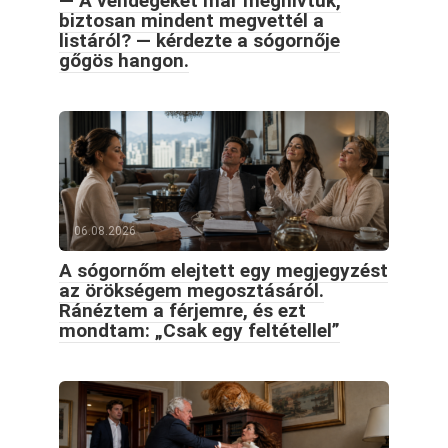
— A vendégeket már meghívtuk,
biztosan mindent megvettél a
listáról? — kérdezte a sógornője
gőgös hangon.
06.08.2026
A sógornőm elejtett egy megjegyzést
az örökségem megosztásáról.
Ránéztem a férjemre, és ezt
mondtam: „Csak egy feltétellel”