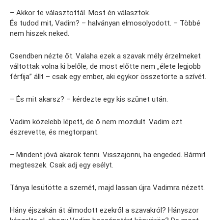
– Akkor te választottál. Most én választok.
És tudod mit, Vadim? – halványan elmosolyodott. – Többé
nem hiszek neked.
Csendben nézte őt. Valaha ezek a szavak mély érzelmeket
váltottak volna ki belőle, de most előtte nem „élete legjobb
férfija” állt – csak egy ember, aki egykor összetörte a szívét.
– És mit akarsz? – kérdezte egy kis szünet után.
Vadim közelebb lépett, de ő nem mozdult. Vadim ezt
észrevette, és megtorpant.
– Mindent jóvá akarok tenni. Visszajönni, ha engeded. Bármit
megteszek. Csak adj egy esélyt.
Tánya lesütötte a szemét, majd lassan újra Vadimra nézett.
Hány éjszakán át álmodott ezekről a szavakról? Hányszor