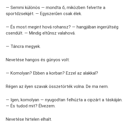
— Semmi különös — mondta ő, miközben felvette a
sportdzsekijét. — Egyszerűen csak élek.
— És most megint hová rohansz? — hangjában ingerültség
csendült. — Mindig eltűnsz valahová.
— Táncra megyek.
Nevetése hangos és gúnyos volt:
— Komolyan? Ebben a korban? Ezzel az alakkal?
Régen az ilyen szavak összetörték volna. De ma nem.
— Igen, komolyan — nyugodtan felhúzta a cipzárt a táskáján.
— És tudod mit? Élvezem.
Nevetése hirtelen elhalt.