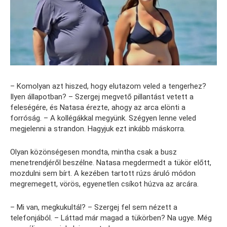
– Komolyan azt hiszed, hogy elutazom veled a tengerhez?
Ilyen állapotban? – Szergej megvető pillantást vetett a
feleségére, és Natasa érezte, ahogy az arca elönti a
forróság. – A kollégákkal megyünk. Szégyen lenne veled
megjelenni a strandon. Hagyjuk ezt inkább máskorra.
Olyan közönségesen mondta, mintha csak a busz
menetrendjéről beszélne. Natasa megdermedt a tükör előtt,
mozdulni sem bírt. A kezében tartott rúzs áruló módon
megremegett, vörös, egyenetlen csíkot húzva az arcára.
– Mi van, megkukultál? – Szergej fel sem nézett a
telefonjából. – Láttad már magad a tükörben? Na ugye. Még