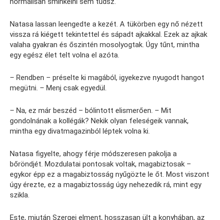
normálisan sminkelni sem tudsz.
Natasa lassan leengedte a kezét. A tükörben egy nő nézett
vissza rá kiégett tekintettel és sápadt ajkakkal. Ezek az ajkak
valaha gyakran és őszintén mosolyogtak. Úgy tűnt, mintha
egy egész élet telt volna el azóta.
– Rendben – préselte ki magából, igyekezve nyugodt hangot
megütni. – Menj csak egyedül.
– Na, ez már beszéd – bólintott elismerően. – Mit
gondolnának a kollégák? Nekik olyan feleségeik vannak,
mintha egy divatmagazinból léptek volna ki.
Natasa figyelte, ahogy férje módszeresen pakolja a
bőröndjét. Mozdulatai pontosak voltak, magabiztosak –
egykor épp ez a magabiztosság nyűgözte le őt. Most viszont
úgy érezte, ez a magabiztosság úgy nehezedik rá, mint egy
szikla.
Este, miután Szergej elment, hosszasan ült a konyhában, az