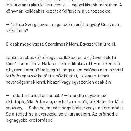
lett. Aztán újakat kellett vennie — eggyel kisebb méretben. A
könyvtári kollégák is kezdtek felfigyelni a változásokra:
— Natalja Szergejevna, maga szó szerint ragyog! Csak nem
szerelmes?
Ő csak mosolygott. Szerelmes? Nem. Egyszerűen újra él.
Larissza rábeszélte, hogy csatlakozzon az „Ötven feletti
tánc” csoporthoz. Natasa eleinte tiltakozott — mit keres ő
ott, ilyen korban? De kiderült, hogy a kor valóban nem számít.
Különösen azok között a nők között, akik nem félnek
nevetségesnek lenni, hibázni vagy egyszerűen csak élni.
— Tudod, mi a legfontosabb? — mondta egyszer az
oktatójuk, Alla Petrovna, egy hatvanon túli, tökéletes tartású
asszony. — Soha ne engedd, hogy bárki elvegye az örömödet.
Se a férjed, se a gyerekeid, se a társadalom. Az örömöd a
legnagyobb erőforrásod.