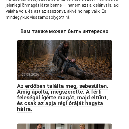
jelenlegi önmagát látta benne — hanem azt a kislányt is, aki
valaha volt, és azt az asszonyt, akivé holnap válik. És
mindegyikük visszamosolygott rá.
Вам также может быть интересно
06.08.2026
Az erdőben találta meg, sebesülten.
Amíg ápolta, megszerette. A férfi
feleségül ígérte magát, majd eltűnt,
és csak az apja régi óráját hagyta
hátra.