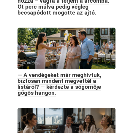
hozzá – vágta a férjem a arcomba.
Öt perc múlva pedig végleg
becsapódott mögötte az ajtó.
06.08.2026
— A vendégeket már meghívtuk,
biztosan mindent megvettél a
listáról? — kérdezte a sógornője
gőgös hangon.