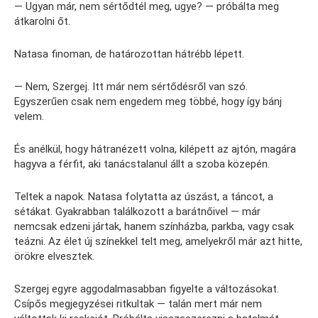
— Ugyan már, nem sértődtél meg, ugye? — próbálta meg
átkarolni őt.
Natasa finoman, de határozottan hátrébb lépett.
— Nem, Szergej. Itt már nem sértődésről van szó.
Egyszerűen csak nem engedem meg többé, hogy így bánj
velem.
És anélkül, hogy hátranézett volna, kilépett az ajtón, magára
hagyva a férfit, aki tanácstalanul állt a szoba közepén.
Teltek a napok. Natasa folytatta az úszást, a táncot, a
sétákat. Gyakrabban találkozott a barátnőivel — már
nemcsak edzeni jártak, hanem színházba, parkba, vagy csak
teázni. Az élet új színekkel telt meg, amelyekről már azt hitte,
örökre elvesztek.
Szergej egyre aggodalmasabban figyelte a változásokat.
Csípős megjegyzései ritkultak — talán mert már nem