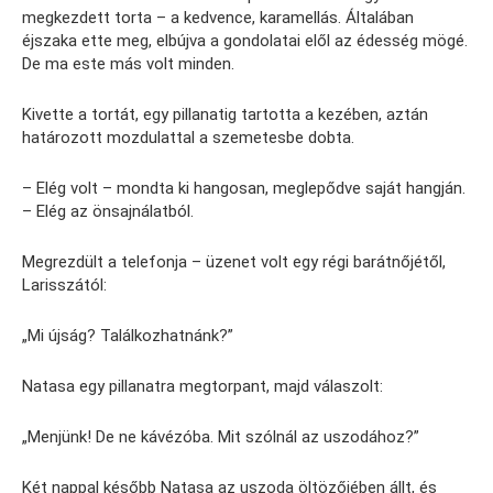
megkezdett torta – a kedvence, karamellás. Általában
éjszaka ette meg, elbújva a gondolatai elől az édesség mögé.
De ma este más volt minden.
Kivette a tortát, egy pillanatig tartotta a kezében, aztán
határozott mozdulattal a szemetesbe dobta.
– Elég volt – mondta ki hangosan, meglepődve saját hangján.
– Elég az önsajnálatból.
Megrezdült a telefonja – üzenet volt egy régi barátnőjétől,
Larisszától:
„Mi újság? Találkozhatnánk?”
Natasa egy pillanatra megtorpant, majd válaszolt:
„Menjünk! De ne kávézóba. Mit szólnál az uszodához?”
Két nappal később Natasa az uszoda öltözőjében állt, és