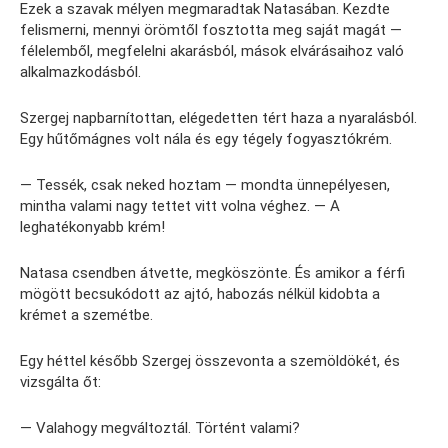
Ezek a szavak mélyen megmaradtak Natasában. Kezdte
felismerni, mennyi örömtől fosztotta meg saját magát —
félelemből, megfelelni akarásból, mások elvárásaihoz való
alkalmazkodásból.
Szergej napbarnítottan, elégedetten tért haza a nyaralásból.
Egy hűtőmágnes volt nála és egy tégely fogyasztókrém.
— Tessék, csak neked hoztam — mondta ünnepélyesen,
mintha valami nagy tettet vitt volna véghez. — A
leghatékonyabb krém!
Natasa csendben átvette, megköszönte. És amikor a férfi
mögött becsukódott az ajtó, habozás nélkül kidobta a
krémet a szemétbe.
Egy héttel később Szergej összevonta a szemöldökét, és
vizsgálta őt:
— Valahogy megváltoztál. Történt valami?