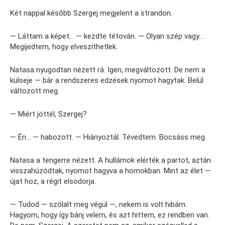
Két nappal később Szergej megjelent a strandon.
— Láttam a képet… — kezdte tétován. — Olyan szép vagy…
Megijedtem, hogy elveszíthetlek.
Natasa nyugodtan nézett rá. Igen, megváltozott. De nem a
külseje — bár a rendszeres edzések nyomot hagytak. Belül
változott meg.
— Miért jöttél, Szergej?
— Én… — habozott. — Hiányoztál. Tévedtem. Bocsáss meg.
Natasa a tengerre nézett. A hullámok elérték a partot, aztán
visszahúzódtak, nyomot hagyva a homokban. Mint az élet —
újat hoz, a régit elsodorja.
— Tudod — szólalt meg végül —, nekem is volt hibám.
Hagyom, hogy így bánj velem, és azt hittem, ez rendben van.