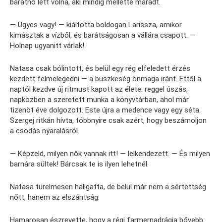
barátnő lett volna, aki mindig mellette maradt.
— Ügyes vagy! — kiáltotta boldogan Larissza, amikor
kimásztak a vízből, és barátságosan a vállára csapott. —
Holnap ugyanitt várlak!
Natasa csak bólintott, és belül egy rég elfeledett érzés
kezdett felmelegedni — a büszkeség önmaga iránt. Ettől a
naptól kezdve új ritmust kapott az élete: reggel úszás,
napközben a szeretett munka a könyvtárban, ahol már
tizenöt éve dolgozott. Este újra a medence vagy egy séta.
Szergej ritkán hívta, többnyire csak azért, hogy beszámoljon
a csodás nyaralásról.
— Képzeld, milyen nők vannak itt! — lelkendezett. — És milyen
barnára sültek! Bárcsak te is ilyen lehetnél.
Natasa türelmesen hallgatta, de belül már nem a sértettség
nőtt, hanem az elszántság.
Hamarosan észrevette, hogy a régi farmernadrágja bővebb