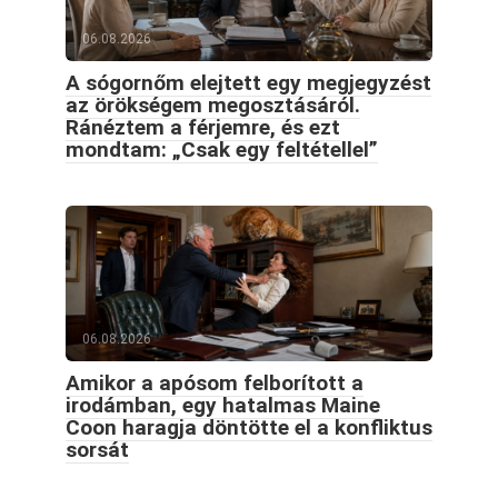
06.08.2026
A sógornőm elejtett egy megjegyzést
az örökségem megosztásáról.
Ránéztem a férjemre, és ezt
mondtam: „Csak egy feltétellel”
06.08.2026
Amikor a apósom felborított a
irodámban, egy hatalmas Maine
Coon haragja döntötte el a konfliktus
sorsát