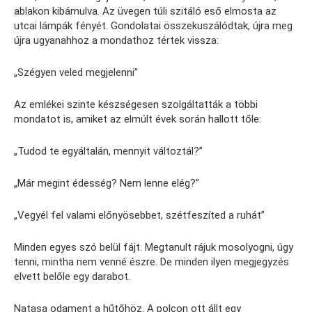
ablakon kibámulva. Az üvegen túli szitáló eső elmosta az
utcai lámpák fényét. Gondolatai összekuszálódtak, újra meg
újra ugyanahhoz a mondathoz tértek vissza:
„Szégyen veled megjelenni”
Az emlékei szinte készségesen szolgáltatták a többi
mondatot is, amiket az elmúlt évek során hallott tőle:
„Tudod te egyáltalán, mennyit változtál?”
„Már megint édesség? Nem lenne elég?”
„Vegyél fel valami előnyösebbet, szétfeszíted a ruhát”
Minden egyes szó belül fájt. Megtanult rájuk mosolyogni, úgy
tenni, mintha nem venné észre. De minden ilyen megjegyzés
elvett belőle egy darabot.
Natasa odament a hűtőhöz. A polcon ott állt egy