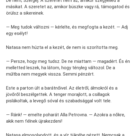
De nem, Szergej. A szeretet nem az, amikor szégyelled a
másikat. A szeretet az, amikor büszke vagy rá, támogatod és
örülsz a sikereinek.
— Meg tudok változni — kérlelte, és megfogta a kezét. — Adj
egy esélyt!
Natasa nem húzta el a kezét, de nem is szorította meg.
— Persze, hogy meg tudsz. De ne miattam — magadért. És én
melletted leszek, ha látom, hogy tényleg változol. De a
múltba nem megyek vissza. Semmi pénzért.
Este a parton ült a barátnőivel. Az életről, álmokról és a
jövőről beszélgettek. A tenger morajlott, a csillagok
pislákoltak, a levegő sóval és szabadsággal volt tele.
— Ránk! — emelte poharát Alla Petrovna. — Azokra a nőkre,
akik nem félnek újrakezdeni!
Natasa elmosolyodott, és a víz tükrébe nézett. Nemcsak a