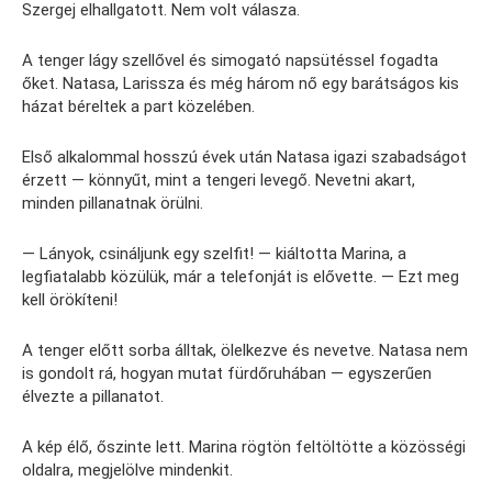
Szergej elhallgatott. Nem volt válasza.
A tenger lágy szellővel és simogató napsütéssel fogadta
őket. Natasa, Larissza és még három nő egy barátságos kis
házat béreltek a part közelében.
Első alkalommal hosszú évek után Natasa igazi szabadságot
érzett — könnyűt, mint a tengeri levegő. Nevetni akart,
minden pillanatnak örülni.
— Lányok, csináljunk egy szelfit! — kiáltotta Marina, a
legfiatalabb közülük, már a telefonját is elővette. — Ezt meg
kell örökíteni!
A tenger előtt sorba álltak, ölelkezve és nevetve. Natasa nem
is gondolt rá, hogyan mutat fürdőruhában — egyszerűen
élvezte a pillanatot.
A kép élő, őszinte lett. Marina rögtön feltöltötte a közösségi
oldalra, megjelölve mindenkit.