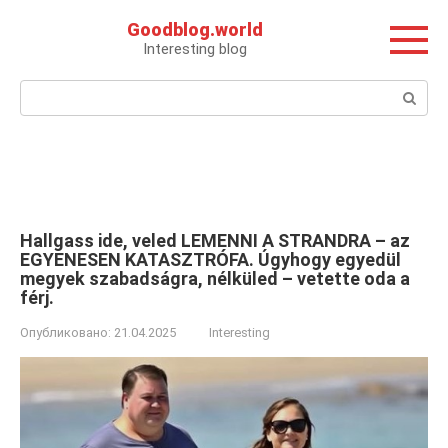
Перейти
Goodblog.world
к
Interesting blog
контенту
Поиск:
Hallgass ide, veled LEMENNI A STRANDRA – az
EGYENESEN KATASZTRÓFA. Úgyhogy egyedül
megyek szabadságra, nélküled – vetette oda a
férj.
Опубликовано:
21.04.2025
Interesting