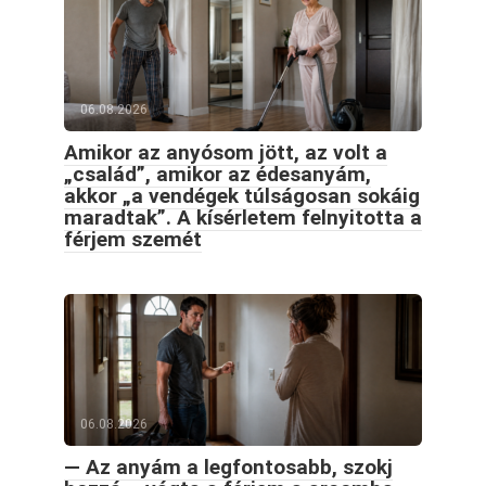
06.08.2026
Amikor az anyósom jött, az volt a
„család”, amikor az édesanyám,
akkor „a vendégek túlságosan sokáig
maradtak”. A kísérletem felnyitotta a
férjem szemét
06.08.2026
— Az anyám a legfontosabb, szokj