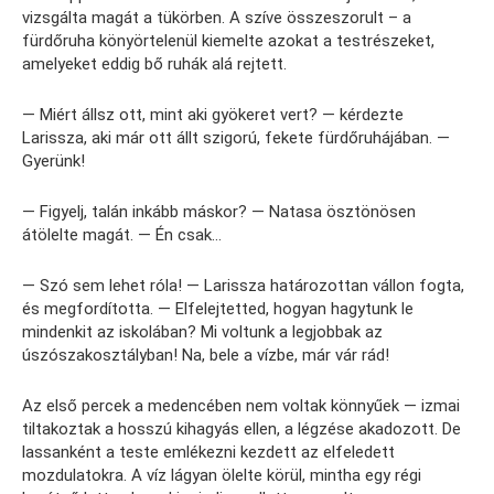
vizsgálta magát a tükörben. A szíve összeszorult – a
fürdőruha könyörtelenül kiemelte azokat a testrészeket,
amelyeket eddig bő ruhák alá rejtett.
— Miért állsz ott, mint aki gyökeret vert? — kérdezte
Larissza, aki már ott állt szigorú, fekete fürdőruhájában. —
Gyerünk!
— Figyelj, talán inkább máskor? — Natasa ösztönösen
átölelte magát. — Én csak…
— Szó sem lehet róla! — Larissza határozottan vállon fogta,
és megfordította. — Elfelejtetted, hogyan hagytunk le
mindenkit az iskolában? Mi voltunk a legjobbak az
úszószakosztályban! Na, bele a vízbe, már vár rád!
Az első percek a medencében nem voltak könnyűek — izmai
tiltakoztak a hosszú kihagyás ellen, a légzése akadozott. De
lassanként a teste emlékezni kezdett az elfeledett
mozdulatokra. A víz lágyan ölelte körül, mintha egy régi