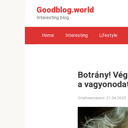
Перейти
Goodblog.world
к
контенту
Interesting blog
Home
Interesting
Lifestyle
Botrány! Vég
a vagyonodat
Опубликовано:
21.04.2025