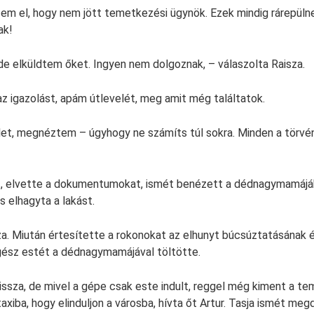
zem el, hogy nem jött temetkezési ügynök. Ezek mindig rárepüln
ak!
de elküldtem őket. Ingyen nem dolgoznak, – válaszolta Raisza.
az igazolást, apám útlevelét, meg amit még találtatok.
et, megnéztem – úgyhogy ne számíts túl sokra. Minden a törvén
tt, elvette a dokumentumokat, ismét benézett a dédnagymamájá
s elhagyta a lakást.
za. Miután értesítette a rokonokat az elhunyt búcsúztatásának
egész estét a dédnagymamájával töltötte.
ssza, de mivel a gépe csak este indult, reggel még kiment a t
axiba, hogy elinduljon a városba, hívta őt Artur. Tasja ismét me