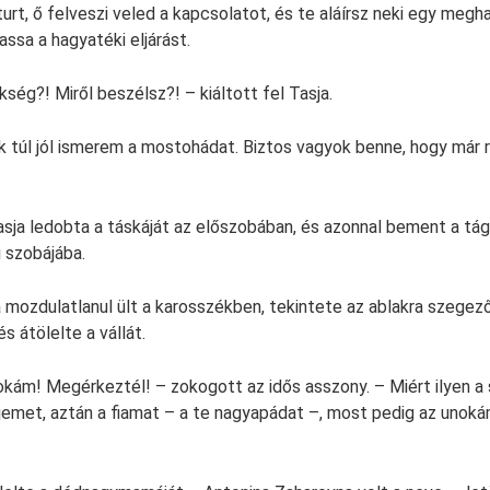
urt, ő felveszi veled a kapcsolatot, és te aláírsz neki egy megh
ssa a hagyatéki eljárást.
ökség?! Miről beszélsz?! – kiáltott fel Tasja.
 túl jól ismerem a mostohádat. Biztos vagyok benne, hogy már r
asja ledobta a táskáját az előszobában, és azonnal bement a tá
i szobájába.
ozdulatlanul ült a karosszékben, tekintete az ablakra szegező
s átölelte a vállát.
okám! Megérkeztél! – zokogott az idős asszony. – Miért ilyen a
emet, aztán a fiamat – a te nagyapádat –, most pedig az unoká