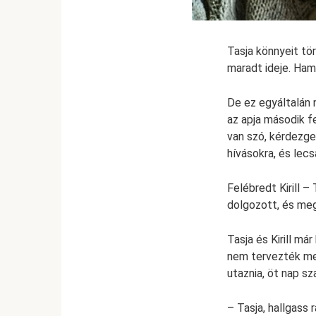
Tasja könnyeit tör
maradt ideje. Hama
De ez egyáltalán n
az apja második f
van szó, kérdezge
hívásokra, és lecs
Felébredt Kirill –
dolgozott, és meg
Tasja és Kirill má
nem tervezték me
utaznia, öt nap sz
– Tasja, hallgass