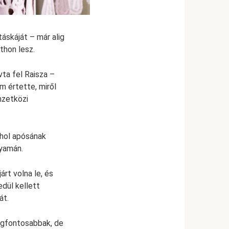
áskáját – már alig
tthon lesz.
vta fel Raisza –
m értette, miről
mzetközi
 ahol apósának
lyamán.
árt volna le, és
dül kellett
át.
legfontosabbak, de