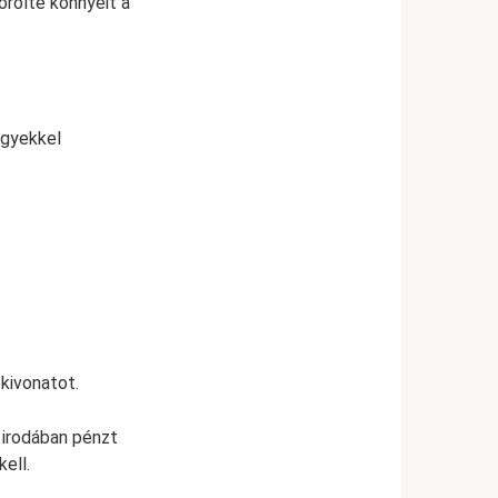
örölte könnyeit a
ügyekkel
 kivonatot.
 irodában pénzt
ell.