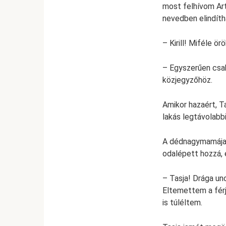
most felhívom Art
nevedben elindítha
– Kirill! Miféle ör
– Egyszerűen csak
közjegyzőhöz.
Amikor hazaért, T
lakás legtávolabb
A dédnagymamája m
odalépett hozzá, é
– Tasja! Drága un
Eltemettem a férj
is túléltem.