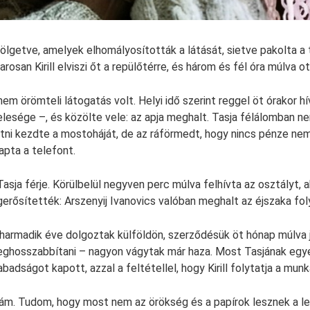
ölgetve, amelyek elhomályosították a látását, sietve pakolta a t
rosan Kirill elviszi őt a repülőtérre, és három és fél óra múlva o
em örömteli látogatás volt. Helyi idő szerint reggel öt órakor hí
elesége –, és közölte vele: az apja meghalt. Tasja félálomban ne
tni kezdte a mostoháját, de az ráförmedt, hogy nincs pénze ne
apta a telefont.
 Tasja férje. Körülbelül negyven perc múlva felhívta az osztályt,
erősítették: Arszenyij Ivanovics valóban meghalt az éjszaka fo
r harmadik éve dolgoztak külföldön, szerződésük öt hónap múlva j
ghosszabbítani – nagyon vágytak már haza. Most Tasjának egye
abadságot kapott, azzal a feltétellel, hogy Kirill folytatja a munk
 rám. Tudom, hogy most nem az örökség és a papírok lesznek a 