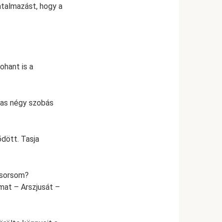
atalmazást, hogy a
ohant is a
gas négy szobás
dött. Tasja
 sorsom?
mat – Arszjusát –