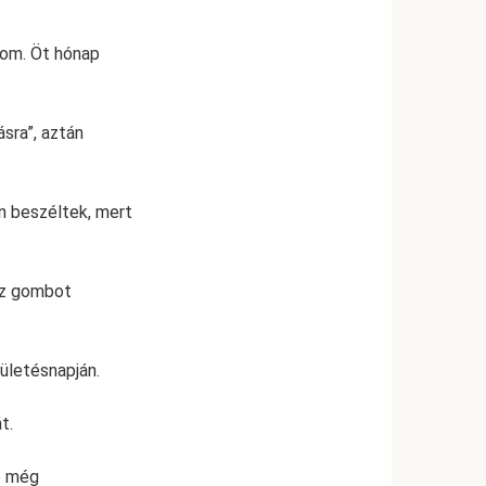
ámom. Öt hónap
sra”, aztán
n beszéltek, mert
ssz gombot
ületésnapján.
t.
e még