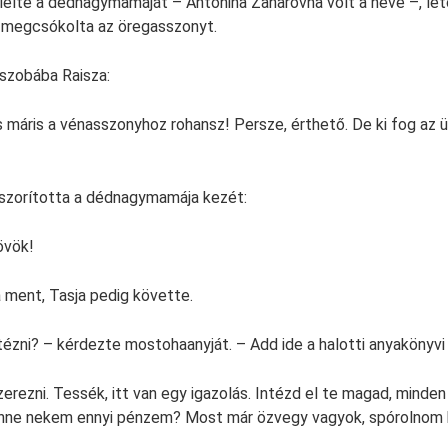
elte a dédnagymamáját – Antonina Zaharovna volt a neve –, let
s megcsókolta az öregasszonyt.
szobába Raisza:
 máris a vénasszonyhoz rohansz! Persze, érthető. De ki fog az 
szorította a dédnagymamája kezét:
övök!
 ment, Tasja pedig követte.
ntézni? – kérdezte mostohaanyját. – Add ide a halotti anyakönyvi
erezni. Tessék, itt van egy igazolás. Intézd el te magad, minden
enne nekem ennyi pénzem? Most már özvegy vagyok, spórolnom k