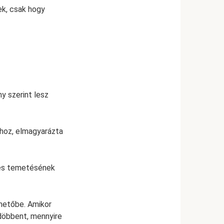
ek, csak hogy
y szerint lesz
hoz, elmagyarázta
 és temetésének
emetőbe. Amikor
gdöbbent, mennyire