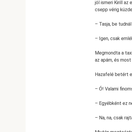
jól ismeri Kirill 
csepp vérig küzde
– Tasja, be tudná
– Igen, csak emlé
Megmondta a taxis
az apám, és most 
Hazafelé betért 
– Ó! Valami finom
– Egyébként ez ne
– Na, na, csak raj