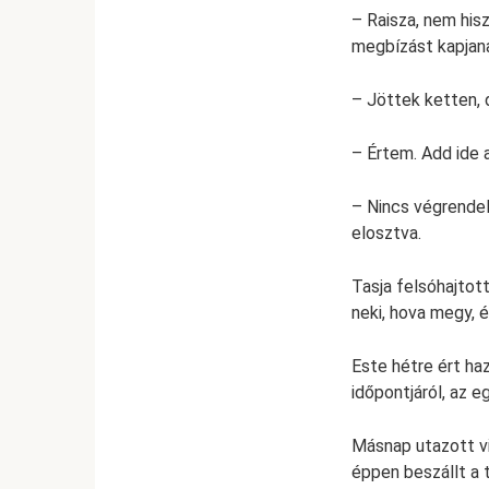
– Raisza, nem his
megbízást kapjan
– Jöttek ketten, 
– Értem. Add ide 
– Nincs végrendel
elosztva.
Tasja felsóhajto
neki, hova megy, é
Este hétre ért ha
időpontjáról, az 
Másnap utazott vi
éppen beszállt a t