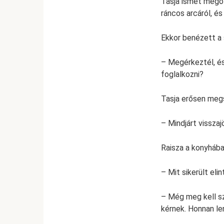
Tasja ismét megöl
ráncos arcáról, é
Ekkor benézett a 
– Megérkeztél, és
foglalkozni?
Tasja erősen meg
– Mindjárt visszaj
Raisza a konyhába
– Mit sikerült eli
– Még meg kell sz
kérnek. Honnan l