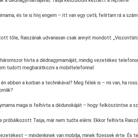
 a dédnagymamájával, Tasja készülődni kezdett a reptérre:
imama, és te is hívj engem – itt van egy cetli, felírtam rá a sz
tt tőle, Raiszának udvariasan csak annyit mondott: „Viszontlátá
 háromszor hívta a dédnagymamáját, mindig vezetékes telefono
em tudott megbarátkozni a mobiltelefonnal:
 én ebben a korban a technikával? Meg félek is – mi van, ha ro
omlik?
mama maga is felhívta a dédunokáját – hogy felköszöntse a sz
 próbálkozott Tasja, már nem tudta elérni. Ekkor felhívta Raiszá
ezetékest – mindenkinek van mobilja, minek fizessek érte. És t