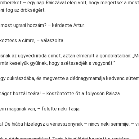
az embereket – egy nap Raiszával elég volt, hogy megértse: a mos
ni fog az örökségért.
l most ugrani hozzám? – kérdezte Artur.
keztess a címre, – válaszolta.
nak az ügyvédi iroda címét, aztán elmerült a gondolataiban: „M
már keselyűk gyűlnek, hogy szétszedjék a vagyonát.”
egy cukrászdába, és megvette a dédnagymamája kedvenc sütem
ságot hoztál teára! – köszöntötte őt a folyosón Raisza.
m magának van, – felelte neki Tasja.
ta! De hiába hízelegsz a vénasszonynak – nincs neki semmije, – v