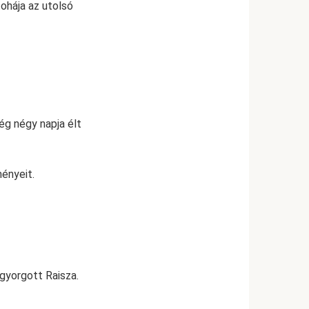
tohája az utolsó
ég négy napja élt
ényeit.
igyorgott Raisza.