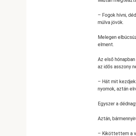
Miután megteáztak
– Fogok hívni, déd
múlva jövök.
Melegen elbúcsúzo
elment.
Az első hónapban
az idős asszony n
– Hát mit kezdjek
nyomok, aztán elr
Egyszer a dédnagy
Aztán, bármennyire
– Kiköttettem a v