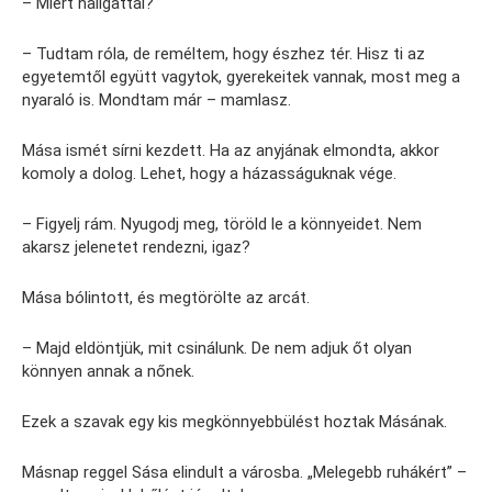
– Miért hallgattál?
– Tudtam róla, de reméltem, hogy észhez tér. Hisz ti az
egyetemtől együtt vagytok, gyerekeitek vannak, most meg a
nyaraló is. Mondtam már – mamlasz.
Mása ismét sírni kezdett. Ha az anyjának elmondta, akkor
komoly a dolog. Lehet, hogy a házasságuknak vége.
– Figyelj rám. Nyugodj meg, töröld le a könnyeidet. Nem
akarsz jelenetet rendezni, igaz?
Mása bólintott, és megtörölte az arcát.
– Majd eldöntjük, mit csinálunk. De nem adjuk őt olyan
könnyen annak a nőnek.
Ezek a szavak egy kis megkönnyebbülést hoztak Másának.
Másnap reggel Sása elindult a városba. „Melegebb ruhákért” –