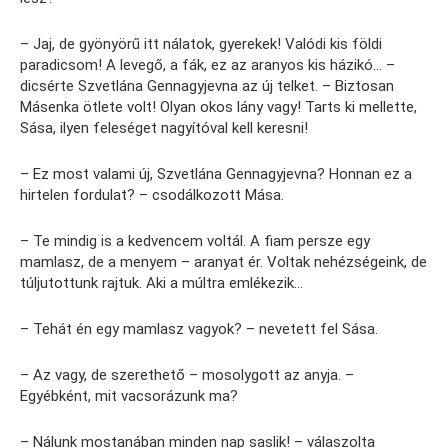
– Jaj, de gyönyörű itt nálatok, gyerekek! Valódi kis földi
paradicsom! A levegő, a fák, ez az aranyos kis házikó… –
dicsérte Szvetlána Gennagyjevna az új telket. – Biztosan
Másenka ötlete volt! Olyan okos lány vagy! Tarts ki mellette,
Sása, ilyen feleséget nagyítóval kell keresni!
– Ez most valami új, Szvetlána Gennagyjevna? Honnan ez a
hirtelen fordulat? – csodálkozott Mása.
– Te mindig is a kedvencem voltál. A fiam persze egy
mamlasz, de a menyem – aranyat ér. Voltak nehézségeink, de
túljutottunk rajtuk. Aki a múltra emlékezik…
– Tehát én egy mamlasz vagyok? – nevetett fel Sása.
– Az vagy, de szerethető – mosolygott az anyja. –
Egyébként, mit vacsorázunk ma?
– Nálunk mostanában minden nap saslik! – válaszolta