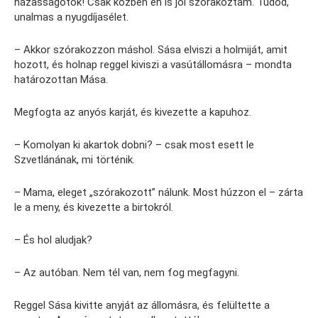
házasságotok! Csak közben én is jól szórakoztam. Tudod,
unalmas a nyugdíjasélet.
– Akkor szórakozzon máshol. Sása elviszi a holmiját, amit
hozott, és holnap reggel kiviszi a vasútállomásra – mondta
határozottan Mása.
Megfogta az anyós karját, és kivezette a kapuhoz.
– Komolyan ki akartok dobni? – csak most esett le
Szvetlánának, mi történik.
– Mama, eleget „szórakozott” nálunk. Most húzzon el – zárta
le a meny, és kivezette a birtokról.
– És hol aludjak?
– Az autóban. Nem tél van, nem fog megfagyni.
Reggel Sása kivitte anyját az állomásra, és felültette a