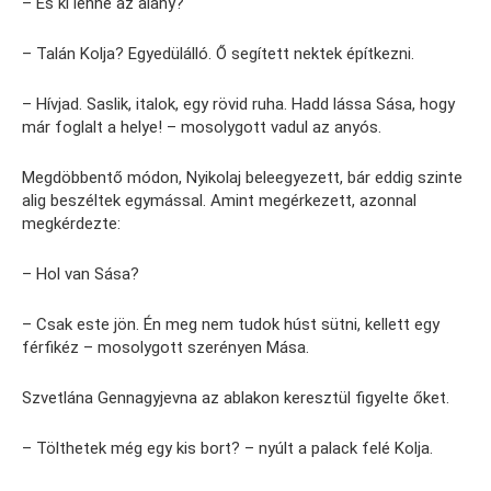
– És ki lenne az alany?
– Talán Kolja? Egyedülálló. Ő segített nektek építkezni.
– Hívjad. Saslik, italok, egy rövid ruha. Hadd lássa Sása, hogy
már foglalt a helye! – mosolygott vadul az anyós.
Megdöbbentő módon, Nyikolaj beleegyezett, bár eddig szinte
alig beszéltek egymással. Amint megérkezett, azonnal
megkérdezte:
– Hol van Sása?
– Csak este jön. Én meg nem tudok húst sütni, kellett egy
férfikéz – mosolygott szerényen Mása.
Szvetlána Gennagyjevna az ablakon keresztül figyelte őket.
– Tölthetek még egy kis bort? – nyúlt a palack felé Kolja.