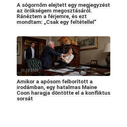
A sógornőm elejtett egy megjegyzést
az örökségem megosztásáról.
Ránéztem a férjemre, és ezt
mondtam: „Csak egy feltétellel”
06.08.2026
Amikor a apósom felborított a
irodámban, egy hatalmas Maine
Coon haragja döntötte el a konfliktus
sorsát