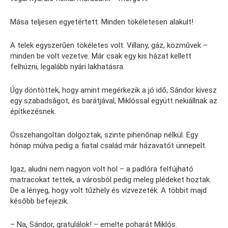
Mása teljesen egyetértett. Minden tökéletesen alakult!
A telek egyszerűen tökéletes volt. Villany, gáz, közművek –
minden be volt vezetve. Már csak egy kis házat kellett
felhúzni, legalább nyári lakhatásra.
Úgy döntöttek, hogy amint megérkezik a jó idő, Sándor kivesz
egy szabadságot, és barátjával, Miklóssal együtt nekiállnak az
építkezésnek.
Összehangoltan dolgoztak, szinte pihenőnap nélkül. Egy
hónap múlva pedig a fiatal család már házavatót ünnepelt.
Igaz, aludni nem nagyon volt hol – a padlóra felfújható
matracokat tettek, a városból pedig meleg plédeket hoztak.
De a lényeg, hogy volt tűzhely és vízvezeték. A többit majd
később befejezik.
– Na, Sándor, gratulálok! – emelte poharát Miklós.