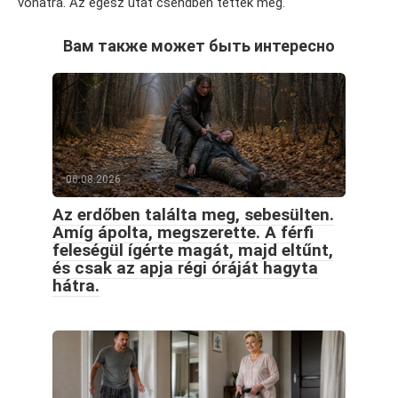
vonatra. Az egész utat csendben tették meg.
Вам также может быть интересно
06.08.2026
Az erdőben találta meg, sebesülten.
Amíg ápolta, megszerette. A férfi
feleségül ígérte magát, majd eltűnt,
és csak az apja régi óráját hagyta
hátra.