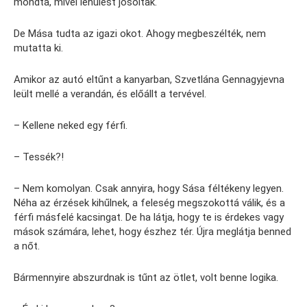
mondta, mivel lehűlést jósoltak.
De Mása tudta az igazi okot. Ahogy megbeszélték, nem
mutatta ki.
Amikor az autó eltűnt a kanyarban, Szvetlána Gennagyjevna
leült mellé a verandán, és előállt a tervével.
– Kellene neked egy férfi.
– Tessék?!
– Nem komolyan. Csak annyira, hogy Sása féltékeny legyen.
Néha az érzések kihűlnek, a feleség megszokottá válik, és a
férfi másfelé kacsingat. De ha látja, hogy te is érdekes vagy
mások számára, lehet, hogy észhez tér. Újra meglátja benned
a nőt.
Bármennyire abszurdnak is tűnt az ötlet, volt benne logika.