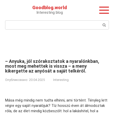
Перейти
Goodblog.world
к
Interesting blog
контенту
Поиск:
– Anyuka, jól szórakoztatok a nyaralónkban,
most meg mehettek is vissza – a meny
kikergette az anyósát a saját telkéről.
Опубликовано:
20.04.2025
Interesting
Mása még mindig nem tudta elhinni, ami történt. Tényleg lett
végre egy saját nyaralójuk? Tíz hosszú éven át álmodoztak
róla, de az élet mindig közbeszólt: hol a lakáshitel, hol a