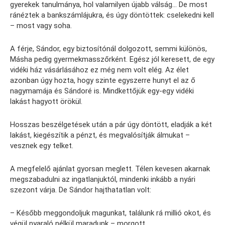
gyerekek tanulmánya, hol valamilyen újabb válság… De most
ránéztek a bankszámlájukra, és úgy döntöttek: cselekedni kell
– most vagy soha.
A férje, Sándor, egy biztosítónál dolgozott, semmi különös,
Másha pedig gyermekmasszőrként. Egész jól keresett, de egy
vidéki ház vásárlásához ez még nem volt elég. Az élet
azonban úgy hozta, hogy szinte egyszerre hunyt el az ő
nagymamája és Sándoré is. Mindkettőjük egy-egy vidéki
lakást hagyott örökül.
Hosszas beszélgetések után a pár úgy döntött, eladják a két
lakást, kiegészítik a pénzt, és megvalósítják álmukat –
vesznek egy telket.
A megfelelő ajánlat gyorsan meglett. Télen kevesen akarnak
megszabadulni az ingatlanjuktól, mindenki inkább a nyári
szezont várja. De Sándor hajthatatlan volt:
– Később meggondoljuk magunkat, találunk rá millió okot, és
végül nyaraló nélkül maradunk – morgott.