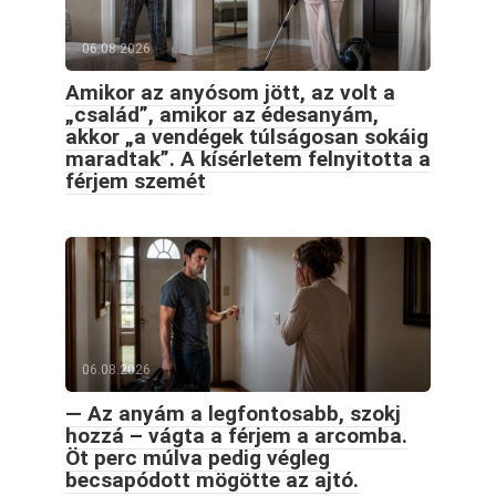
06.08.2026
Amikor az anyósom jött, az volt a
„család”, amikor az édesanyám,
akkor „a vendégek túlságosan sokáig
maradtak”. A kísérletem felnyitotta a
férjem szemét
06.08.2026
— Az anyám a legfontosabb, szokj
hozzá – vágta a férjem a arcomba.
Öt perc múlva pedig végleg
becsapódott mögötte az ajtó.