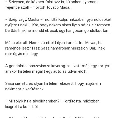
– Szívesen, de közben falatozz is, különben gyorsan a
fejembe száll – flörtölt tovább Mása.
– Szép vagy, Máska – mondta Kolja, miközben gyümölcsöket
nyújtott neki. – Kár, hogy nekem nincs ilyen nő az életemben.
De Sásának ne mondd el, csak úgy hangosan gondolkodtam.
Mása elpirult. Nem számított ilyen fordulatra. Mi van, ha
rámenős lesz? Hisz Sása hamarosan visszajön. Bár… neki
már úgyis mindegy.
A gondolatai összevissza kavarogtak. Ivott még egy kortyot,
amikor hirtelen megállt egy autó az udvar előtt.
Sása sietett, és olyan hirtelen fékezett, hogy majdnem
nekiment a kerítésnek.
– Mi folyik itt a távollétemben?! – ordította, miközben
kiugrott a kocsiból.