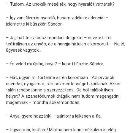
– Tudom. Az unokák mesélték, hogy nyaralót vettetek?
– Így van! Nem is nyaraló, hanem vidéki rezidencia! –
jelentette ki büszkén Sándor.
– Jaj, hát te is tudsz mondani dolgokat – nevetett fel
teátrálisan az anyós, de a hangja hirtelen elkomorult. – Na jó,
ügyesek vagytok…
– És veled mi újság, anya? – kapott észbe Sándor.
– Hát, ugyan mi történne az én koromban… Az orvosok
csendet, nyugalmat, stresszmentességet ajánlanak. Akkor
talán rendbe jönne a szervezetem… De hol találok ilyen
helyet? A szanatóriumok drágák, nem tudom megengedni
magamnak – mondta sokatmondóan.
– Anya, gyere hozzánk! – ajánlotta lelkesen a fia.
– Ugyan már, kisfiam! Mintha nem lenne nélkülem is elég