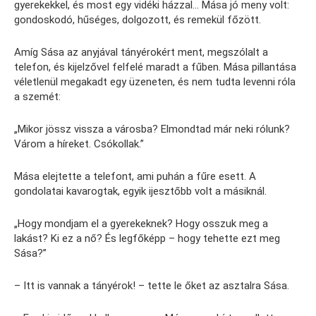
gyerekekkel, és most egy vidéki házzal… Mása jó meny volt:
gondoskodó, hűséges, dolgozott, és remekül főzött.
Amíg Sása az anyjával tányérokért ment, megszólalt a
telefon, és kijelzővel felfelé maradt a fűben. Mása pillantása
véletlenül megakadt egy üzeneten, és nem tudta levenni róla
a szemét:
„Mikor jössz vissza a városba? Elmondtad már neki rólunk?
Várom a híreket. Csókollak.”
Mása elejtette a telefont, ami puhán a fűre esett. A
gondolatai kavarogtak, egyik ijesztőbb volt a másiknál.
„Hogy mondjam el a gyerekeknek? Hogy osszuk meg a
lakást? Ki ez a nő? És legfőképp – hogy tehette ezt meg
Sása?”
– Itt is vannak a tányérok! – tette le őket az asztalra Sása.