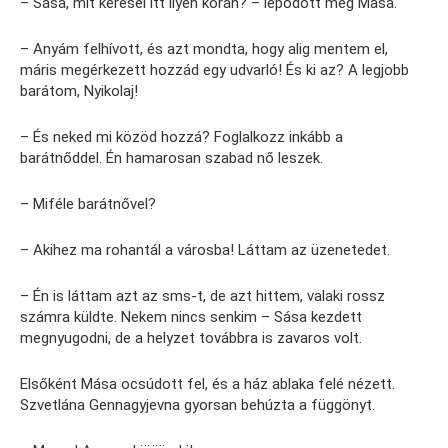
– Sása, mit keresel itt ilyen korán? – lepődött meg Mása.
– Anyám felhívott, és azt mondta, hogy alig mentem el,
máris megérkezett hozzád egy udvarló! És ki az? A legjobb
barátom, Nyikolaj!
– És neked mi közöd hozzá? Foglalkozz inkább a
barátnőddel. Én hamarosan szabad nő leszek.
– Miféle barátnővel?
– Akihez ma rohantál a városba! Láttam az üzenetedet.
– Én is láttam azt az sms-t, de azt hittem, valaki rossz
számra küldte. Nekem nincs senkim – Sása kezdett
megnyugodni, de a helyzet továbbra is zavaros volt.
Elsőként Mása ocsúdott fel, és a ház ablaka felé nézett.
Szvetlána Gennagyjevna gyorsan behúzta a függönyt.