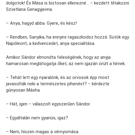
dolgotok! És Mása is biztosan ellenezné… – kezdett tiltakozni
Szvetlana Genagyjevna.
– Anya, hagyd abba. Gyere, és kész!
– Rendben, Sanyika, ha ennyire ragaszkodsz hozzá. Sütök egy
Napóleont, a kedvencedet, anya specialitása.
Amikor Sándor elmondta feleségének, hogy az anyja
hamarosan meglátogatja őket, az nem igazán örült a hírnek.
– Tehát lett egy nyaralónk, és az orvosok épp most
javasolták neki a természetes pihenést? – kérdezte
gúnyosan Másha.
– Hát, igen – válaszolt egyszerűen Sándor.
– Egyáltalán nem gyanús, igaz?
– Nem, hiszen magas a vérnyomása.