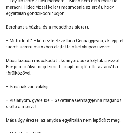
– Egy kis időre el kell mennem – Mása nem bírta mellette
maradni. Hideg vízzel kellett megmosnia az arcát, hogy
egyáltalán gondolkodni tudjon.
Berohant a házba, és a mosdóhoz sietett.
– Mi történt? – kérdezte Szvetlána Gennagyjevna, aki épp el
tudott ugrani, miközben elejtette a ketchupos üveget.
Mása lázasan mosakodott, könnyei összefolytak a vízzel.
Egy perc múlva megdermedt, majd megtörölte az arcát a
törülközővel.
– Sásának van valakije.
– Kislányom, gyere ide – Szvetlána Gennagyjevna magához
ölelte a menyét.
Mása úgy érezte, az anyósa egyáltalán nem lepődött meg.