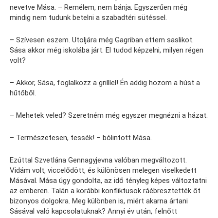
nevetve Mása. – Remélem, nem bánja. Egyszerűen még
mindig nem tudunk betelni a szabadtéri sütéssel.
– Szívesen eszem. Utoljára még Gagriban ettem saslikot.
Sása akkor még iskolába járt. El tudod képzelni, milyen régen
volt?
– Akkor, Sása, foglalkozz a grilllel! Én addig hozom a húst a
hűtőből.
– Mehetek veled? Szeretném még egyszer megnézni a házat.
– Természetesen, tessék! – bólintott Mása.
Ezúttal Szvetlána Gennagyjevna valóban megváltozott.
Vidám volt, viccelődött, és különösen melegen viselkedett
Másával. Mása úgy gondolta, az idő tényleg képes változtatni
az emberen. Talán a korábbi konfliktusok ráébresztették őt
bizonyos dolgokra. Meg különben is, miért akarna ártani
Sásával való kapcsolatuknak? Annyi év után, felnőtt