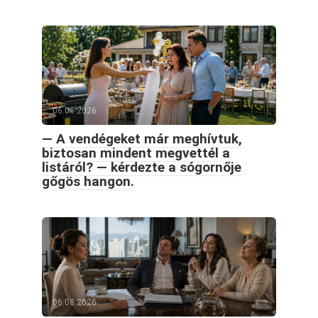
06.08.2026
— A vendégeket már meghívtuk,
biztosan mindent megvettél a
listáról? — kérdezte a sógornője
gőgös hangon.
06.08.2026