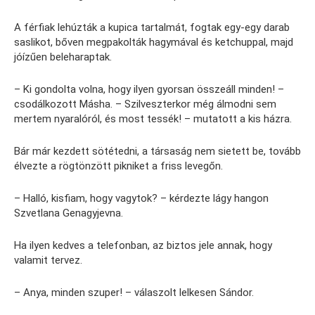
A férfiak lehúzták a kupica tartalmát, fogtak egy-egy darab
saslikot, bőven megpakolták hagymával és ketchuppal, majd
jóízűen beleharaptak.
– Ki gondolta volna, hogy ilyen gyorsan összeáll minden! –
csodálkozott Másha. – Szilveszterkor még álmodni sem
mertem nyaralóról, és most tessék! – mutatott a kis házra.
Bár már kezdett sötétedni, a társaság nem sietett be, tovább
élvezte a rögtönzött pikniket a friss levegőn.
– Halló, kisfiam, hogy vagytok? – kérdezte lágy hangon
Szvetlana Genagyjevna.
Ha ilyen kedves a telefonban, az biztos jele annak, hogy
valamit tervez.
– Anya, minden szuper! – válaszolt lelkesen Sándor.