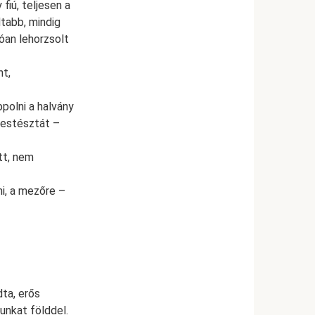
iú, teljesen a
tabb, mindig
óan lehorzsolt
nt,
polni a halvány
testésztát –
tt, nem
i, a mezőre –
ta, erős
unkat földdel.