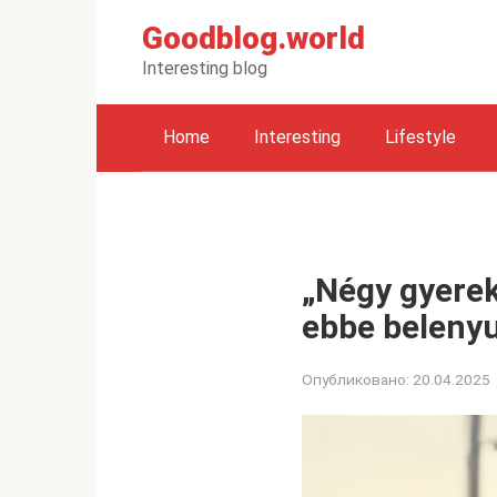
Перейти
Goodblog.world
к
контенту
Interesting blog
Home
Interesting
Lifestyle
„Négy gyerek
ebbe belenyug
Опубликовано:
20.04.2025