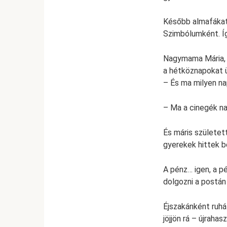
Később almafákat 
Szimbólumként. Í
Nagymama Mária, a
a hétköznapokat ü
– És ma milyen na
– Ma a cinegék nap
És máris születet
gyerekek hittek be
A pénz… igen, a p
dolgozni a postán
Éjszakánként ruhá
jöjjön rá – újraha