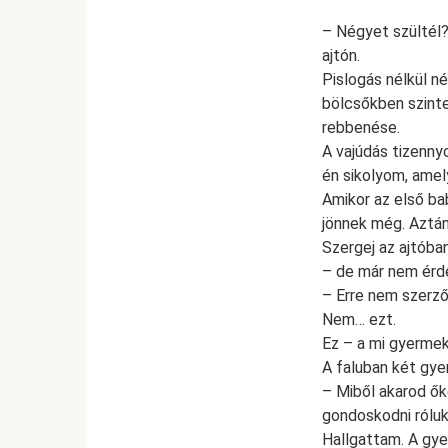
– Négyet szültél?
ajtón.
Pislogás nélkül n
bölcsőkben szinte
rebbenése.
A vajúdás tizennyo
én sikolyom, amely
Amikor az első ba
jönnek még. Aztán
Szergej az ajtóba
– de már nem érde
– Erre nem szerző
Nem… ezt.
Ez – a mi gyermeke
A faluban két gy
– Miből akarod ők
gondoskodni rólu
Hallgattam. A gye