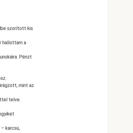
be szorított kis
r hallottam a
unokáira. Pénzt
sz.
irágzott, mint az
tel telve.
egyiket
 – karcsú,