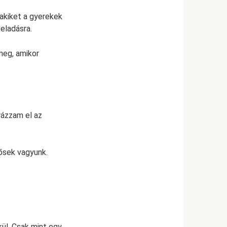
 akiket a gyerekek
eladásra.
meg, amikor
ázzam el az
rősek vagyunk.
ül. Csak mint egy