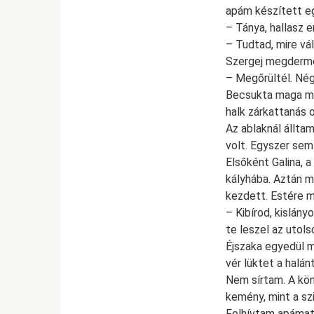
apám készített eg
– Tánya, hallasz 
– Tudtad, mire vá
Szergej megderme
– Megőrültél. Nég
Becsukta maga mög
halk zárkattanás 
Az ablaknál állta
volt. Egyszer sem
Elsőként Galina, a
kályhába. Aztán m
kezdett. Estére m
– Kibírod, kislán
te leszel az utols
Éjszaka egyedül m
vér lüktet a halá
Nem sírtam. A kö
kemény, mint a szi
Felhívtam apámat