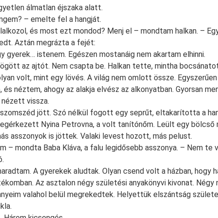
yetlen álmatlan éjszaka alatt.
engem? – emelte fel a hangját.
llalkozol, és most ezt mondod? Menj el – mondtam halkan. – Egy
dt. Aztán megrázta a fejét:
y gyerek… istenem. Egészen mostanáig nem akartam elhinni.
ött az ajtót. Nem csapta be. Halkan tette, mintha bocsánatot
olyan volt, mint egy lövés. A világ nem omlott össze. Egyszerűe
m, és néztem, ahogy az alakja elvész az alkonyatban. Gyorsan me
 nézett vissza.
 szomszéd jött. Szó nélkül fogott egy seprűt, eltakarította a ha
egérkezett Nyina Petrovna, a volt tanítónőm. Leült egy bölcső m
ás asszonyok is jöttek. Valaki levest hozott, más pelust.
yom – mondta Baba Kláva, a falu legidősebb asszonya. – Nem te 
ó.
aradtam. A gyerekek aludtak. Olyan csend volt a házban, hogy h
ntékomban. Az asztalon négy születési anyakönyvi kivonat. Négy 
nnyeim valahol belül megrekedtek. Helyettük elszántság szület
kla.
. Három kicsengés.