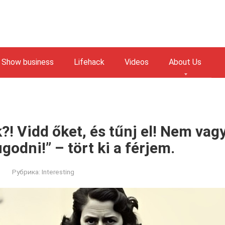
Show business
Lifehack
Videos
About Us
?! Vidd őket, és tűnj el! Nem vag
odni!” – tört ki a férjem.
Рубрика:
Interesting