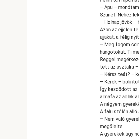
– Apu – mondtam.
Szünet. Nehéz lél
– Holnap jövök – 
Azon az éjjelen t
ujjakat, a félig ny
– Meg fogom csiná
hangotokat. Ti me
Reggel megérkezet
tett az asztalra –
– Kérsz teát? – 
– Kérek – bólinto
Így kezdődött az ú
almafa az ablak a
A négyem gyerekkor
A falu szélén áll
– Nem való gyere
megölelte.
A gyerekek úgy nő