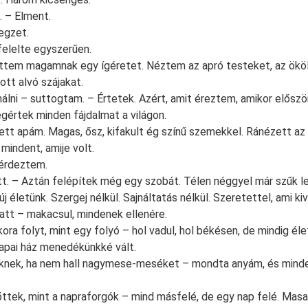
 – Elment.
egzet.
felelte egyszerűen.
ettem magamnak egy ígéretet. Néztem az apró testeket, az ököl
itott alvó szájakat.
lni – suttogtam. – Értetek. Azért, amit éreztem, amikor előszö
gértek minden fájdalmat a világon.
t apám. Magas, ősz, kifakult ég színű szemekkel. Ránézett az 
 mindent, amije volt.
kérdeztem.
tt. – Aztán felépítek még egy szobát. Télen néggyel már szűk le
j életünk. Szergej nélkül. Sajnáltatás nélkül. Szeretettel, ami kiv
latt – makacsul, mindenek ellenére.
a folyt, mint egy folyó – hol vadul, hol békésen, de mindig élet
ó apai ház menedékünkké vált.
knek, ha nem hall nagymese-meséket – mondta anyám, és mind
ttek, mint a napraforgók – mind másfelé, de egy nap felé. Masa