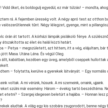
! Vidd őket, és boldogulj egyedül, ez már túlzás! – mondta, aho
éztem rá. A fejemben üresség volt. A négy apró test az otthon b
 valószerűtlennek tűnt. Négy lélegzet, gyenge, mint a pillangós
lc órán át tartott. A kórházi lámpák pislákoló fénye. A szülésznő
 átszakította az élet és halál közti határt.
ba – Petya – megszületett, azt hittem, itt a vég, elájultam, bár
 jött Masa. Utána Léna. És végül Oleg.
n állt, kabátban, kezében egy üveg, amelyből cseppek hullottak 
kelt.
dtem – folytatta, kerülve a gyerekek látványát. – Egy normális
ink voltak. A mi vérünk, húsunk. A mi szemeink, orraink, ujjaink.
ereket szülni már esemény. Három – évekig tartó beszédtéma. 
et etetni? – Szergej idegesen beletúrt a hajába. – Honnan lesz 
k?
rekek aludtak. A világ egy kis szobára zsugorodott, benne négy 