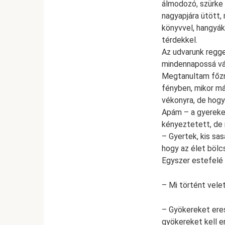
álmodozó, szürke 
nagyapjára ütött,
könyvvel, hangyák
térdekkel.
Az udvarunk regge
mindennapossá vá
Megtanultam főzn
fényben, mikor má
vékonyra, de hogy
Apám – a gyereke
kényeztetett, de m
– Gyertek, kis sa
hogy az élet bölc
Egyszer estefelé 
– Mi történt vele
– Gyökereket ere
gyökereket kell e