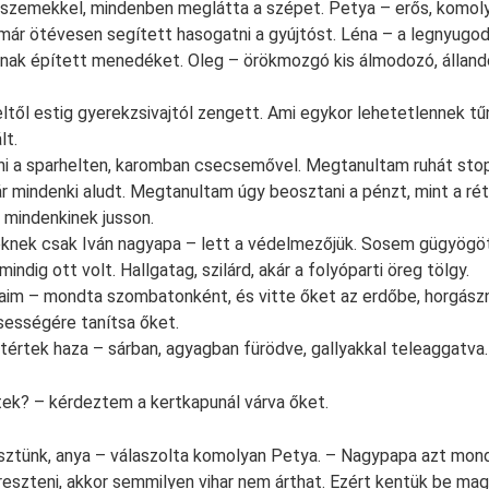
szemekkel, mindenben meglátta a szépet. Petya – erős, komoly f
 már ötévesen segített hasogatni a gyújtóst. Léna – a legnyugod
nak épített menedéket. Oleg – örökmozgó kis álmodozó, álland
ltől estig gyerekzsivajtól zengett. Ami egykor lehetetlennek tű
lt.
i a sparhelten, karomban csecsemővel. Megtanultam ruhát stop
r mindenki aludt. Megtanultam úgy beosztani a pénzt, mint a ré
 mindenkinek jusson.
knek csak Iván nagyapa – lett a védelmezőjük. Sosem gügyögö
indig ott volt. Hallgatag, szilárd, akár a folyóparti öreg tölgy.
saim – mondta szombatonként, és vitte őket az erdőbe, horgászn
sességére tanítsa őket.
tértek haza – sárban, agyagban fürödve, gallyakkal teleaggatva.
tek? – kérdeztem a kertkapunál várva őket.
sztünk, anya – válaszolta komolyan Petya. – Nagypapa azt mond
reszteni, akkor semmilyen vihar nem árthat. Ezért kentük be mag