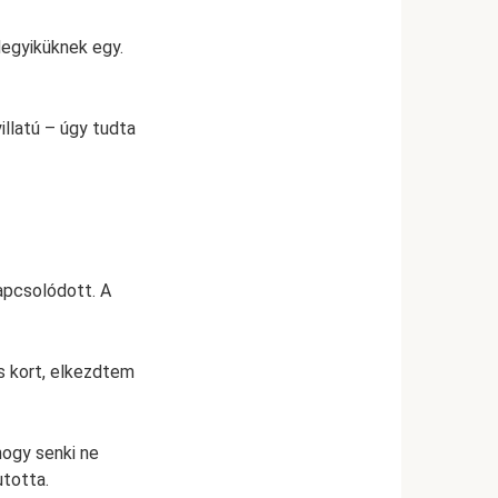
degyiküknek egy.
llatú – úgy tudta
kapcsolódott. A
s kort, elkezdtem
hogy senki ne
utotta.