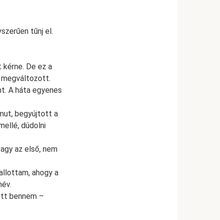
szerűen tűnj el.
 kérne. De ez a
n megváltozott.
nt. A háta egyenes
mut, begyújtott a
ellé, dúdolni
vagy az első, nem
allottam, ahogy a
név.
ett bennem –