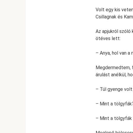
Volt egy kis vete
Csillagnak és Kami
Az apjukról szóló
ötéves lett:
– Anya, hol van a
Megdermedtem, fé
árulást anélkül, 
– Túl gyenge volt
– Mint a tölgyfák
– Mint a tölgyfák
Meglepő bölcsessé