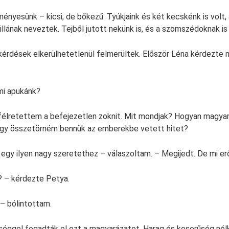
ményesünk – kicsi, de bőkezű. Tyúkjaink és két kecskénk is volt,
llának neveztek. Tejből jutott nekünk is, és a szomszédoknak is 
 kérdések elkerülhetetlenül felmerültek. Először Léna kérdezte 
 mi apukánk?
lretettem a befejezetlen zoknit. Mit mondjak? Hogyan magyar
hogy összetörném bennük az emberekbe vetett hitet?
 egy ilyen nagy szeretethez – válaszoltam. – Megijedt. De mi e
? – kérdezte Petya.
 – bólintottam.
ggel fogadták el ezt a magyarázatot. Harag és keserűség nélk