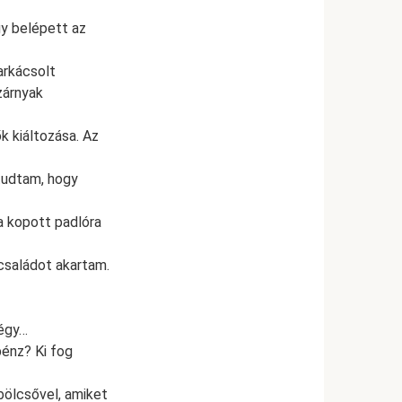
gy belépett az
arkácsolt
zárnyak
k kiáltozása. Az
 tudtam, hogy
a kopott padlóra
 családot akartam.
Négy…
pénz? Ki fog
bölcsővel, amiket