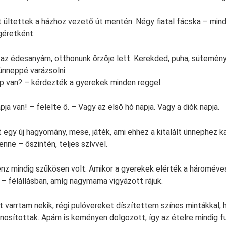
ültettek a házhoz vezető út mentén. Négy fiatal fácska – min
géretként.
z édesanyám, otthonunk őrzője lett. Kerekded, puha, süteményi
nneppé varázsolni.
p van? – kérdezték a gyerekek minden reggel.
ja van! – felelte ő. – Vagy az első hó napja. Vagy a diók napja.
t egy új hagyomány, mese, játék, ami ehhez a kitalált ünnephez 
nne – őszintén, teljes szívvel.
énz mindig szűkösen volt. Amikor a gyerekek elérték a hároméve
 – félállásban, amíg nagymama vigyázott rájuk.
t varrtam nekik, régi pulóvereket díszítettem színes mintákkal, 
sznosítottak. Apám is keményen dolgozott, így az ételre mindig f