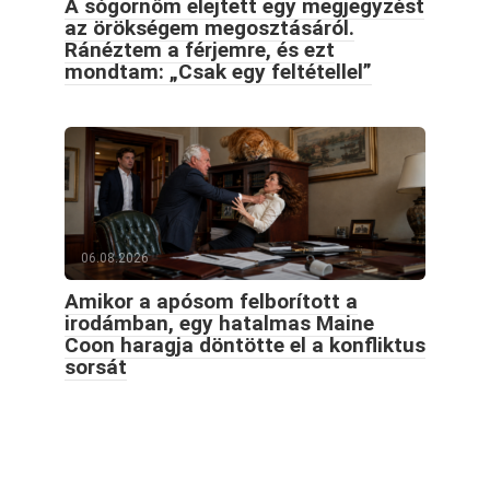
A sógornőm elejtett egy megjegyzést
az örökségem megosztásáról.
Ránéztem a férjemre, és ezt
mondtam: „Csak egy feltétellel”
06.08.2026
Amikor a apósom felborított a
irodámban, egy hatalmas Maine
Coon haragja döntötte el a konfliktus
sorsát