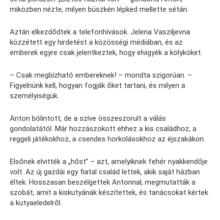
miközben nézte, milyen büszkén lépked mellette sétán.
Aztán elkezdődtek a telefonhívások. Jelena Vasziljevna
közzétett egy hirdetést a közösségi médiában, és az
emberek egyre csak jelentkeztek, hogy elvigyék a kölyköket.
– Csak megbízható embereknek! – mondta szigorúan. –
Figyelnünk kell, hogyan fogják őket tartani, és milyen a
személyiségük.
Anton bólintott, de a szíve összeszorult a válás
gondolatától. Már hozzászokott ehhez a kis családhoz, a
reggeli játékokhoz, a csendes horkolásokhoz az éjszakákon.
Elsőnek elvitték a „hőst” – azt, amelyiknek fehér nyakkendője
volt. Az új gazdái egy fiatal család lettek, akik saját házban
éltek. Hosszasan beszélgettek Antonnal, megmutatták a
szobát, amit a kiskutyának készítettek, és tanácsokat kértek
a kutyaeledelről.