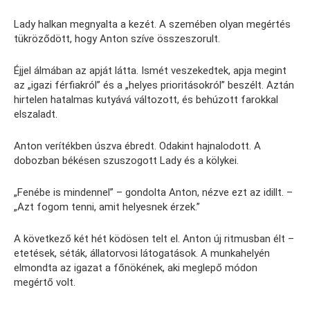
Lady halkan megnyalta a kezét. A szemében olyan megértés
tükröződött, hogy Anton szíve összeszorult.
Éjjel álmában az apját látta. Ismét veszekedtek, apja megint
az „igazi férfiakról” és a „helyes prioritásokról” beszélt. Aztán
hirtelen hatalmas kutyává változott, és behúzott farokkal
elszaladt.
Anton verítékben úszva ébredt. Odakint hajnalodott. A
dobozban békésen szuszogott Lady és a kölykei.
„Fenébe is mindennel” – gondolta Anton, nézve ezt az idillt. –
„Azt fogom tenni, amit helyesnek érzek.”
A következő két hét ködösen telt el. Anton új ritmusban élt –
etetések, séták, állatorvosi látogatások. A munkahelyén
elmondta az igazat a főnökének, aki meglepő módon
megértő volt.