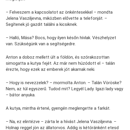
– Felveszem a kapcsolatot az önkéntesekkel – mondta
Jelena Vasziljevna, miközben elővette a telefonját. –
Segítenek jó gazdit találni a kicsiknek.
– Halló, Mása? Bocs, hogy ilyen későn hívlak. Vészhelyzet
van. Szükségünk van a segítségedre.
Anton a doboz mellett ült a földön, és szórakozottan
simogatta a kutya fejét. Az már nem húzódott el – talán
érezte, hogy ezek az emberek jót akarnak neki.
– Hogy is nevezzelek? – mormolta Anton. – Talán Vöröske?
Nem, az túl egyszerű. Tudod mit? Legyél Lady. Igazi lady vagy
– bátor anyuka.
A kutya, mintha értené, gyengén meglengette a farkát.
– Na, ez elintézve – zárta le a hívást Jelena Vasziljevna. –
Holnap reggel jön az állatorvos. Addig is kétóránként etesd