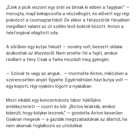
„Ezek a picik viszont egy órát se bírnak ki ebben a fagyban.” —
morogta, majd bekapcsolta a vészvillogót, és elővett egy régi
pokrócot a csomagtartóból. De ekkor a fényszórók fényében
megvillant valami az út szélén lévő bokrok között. Anton a
telefonjával világított oda.
A sűrűben egy kutya feküdt — sovány volt, beesett oldalai
árulkodtak az éhezésről. Nem emelte fel a fejét, amikor
rávillant a fény. Csak a farka mozdult meg gyengén.
— Szóval te vagy az anyjuk… — mormolta Anton, miközben a
szerencsétlen anyát figyelte. Egyértelműen házi kutya volt —
egy kopott, régi nyakörv lógott a nyakában.
Most inkább egy koncentrációs tábor túlélőjére
emlékeztetett — csont és bőr. „Biztos kirakták, amikor
kiderült, hogy kölykei lesznek,” — gondolta Anton keserűen.
Gyakran megesik — a gazdák megszabadulnak az állattól, ha
nem akarnak foglalkozni az utódokkal.