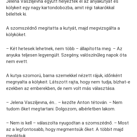
Jelena Vasziljevna együtt helyezték el az anyakutyát és
kölykeit egy nagy kartondobozba, amit régi takarókkal
béleltek ki.
A szomszédnő megitatta a kutyát, majd megvizsgálta a
kölyköket.
– Két hetesek lehetnek, nem több – állapította meg. – Az
anyuka teljesen legyengült. Szegény, valószínűleg napok óta
nem evett.
A kutya szomorú, barna szemekkel nézett rájuk, időnként
megnyalta a kölykeit. Látszott rajta, hogy nem tudja, bízhat-e
ezekben az emberekben, de nem volt más választása.
– Jelena Vasziljevna, én… – kezdte Anton tétován. – Nem
tudom őket megtartani. Dolgozom, albérletben lakom.
– Nem is kell – válaszolta nyugodtan a szomszédnő. – Most
az a legfontosabb, hogy megmentsük őket. A többit majd
meglátjuk.