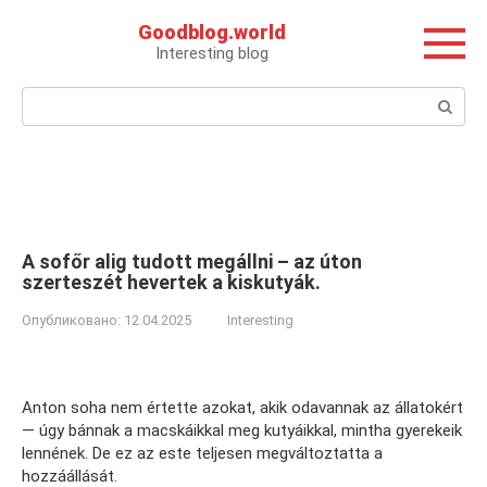
Перейти
Goodblog.world
к
Interesting blog
контенту
Поиск:
A sofőr alig tudott megállni – az úton
szerteszét hevertek a kiskutyák.
Опубликовано:
12.04.2025
Interesting
Anton soha nem értette azokat, akik odavannak az állatokért
— úgy bánnak a macskáikkal meg kutyáikkal, mintha gyerekeik
lennének. De ez az este teljesen megváltoztatta a
hozzáállását.