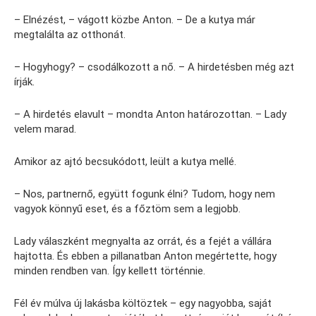
– Elnézést, – vágott közbe Anton. – De a kutya már
megtalálta az otthonát.
– Hogyhogy? – csodálkozott a nő. – A hirdetésben még azt
írják.
– A hirdetés elavult – mondta Anton határozottan. – Lady
velem marad.
Amikor az ajtó becsukódott, leült a kutya mellé.
– Nos, partnernő, együtt fogunk élni? Tudom, hogy nem
vagyok könnyű eset, és a főztöm sem a legjobb.
Lady válaszként megnyalta az orrát, és a fejét a vállára
hajtotta. És ebben a pillanatban Anton megértette, hogy
minden rendben van. Így kellett történnie.
Fél év múlva új lakásba költöztek – egy nagyobba, saját