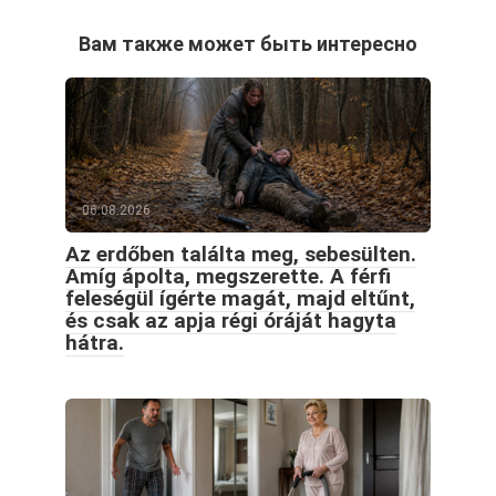
Вам также может быть интересно
06.08.2026
Az erdőben találta meg, sebesülten.
Amíg ápolta, megszerette. A férfi
feleségül ígérte magát, majd eltűnt,
és csak az apja régi óráját hagyta
hátra.