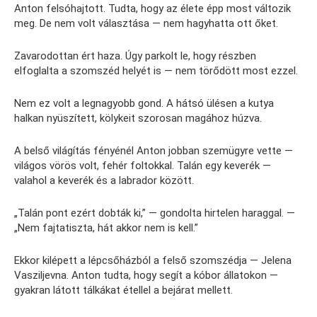
Anton felsóhajtott. Tudta, hogy az élete épp most változik
meg. De nem volt választása — nem hagyhatta ott őket.
Zavarodottan ért haza. Úgy parkolt le, hogy részben
elfoglalta a szomszéd helyét is — nem törődött most ezzel.
Nem ez volt a legnagyobb gond. A hátsó ülésen a kutya
halkan nyüszített, kölykeit szorosan magához húzva.
A belső világítás fényénél Anton jobban szemügyre vette —
világos vörös volt, fehér foltokkal. Talán egy keverék —
valahol a keverék és a labrador között.
„Talán pont ezért dobták ki,” — gondolta hirtelen haraggal. —
„Nem fajtatiszta, hát akkor nem is kell.”
Ekkor kilépett a lépcsőházból a felső szomszédja — Jelena
Vasziljevna. Anton tudta, hogy segít a kóbor állatokon —
gyakran látott tálkákat étellel a bejárat mellett.