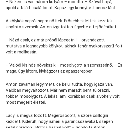
– Nekem is van három kutyám – mondta. – Szóval hajrá,
ápold a talált családodat. Kapsz egy könnyített beosztást.
A kölykök napról napra nőttek. Erősebbek lettek, kezdtek
kinyílni a szemeik. Anton izgatottan figyelte a fejlődésüket.
– Nézd csak, ez már próbál lépegetni! – örvendezett,
mutatva a legnagyobb kölyköt, akinek fehér nyakörvszerű folt
volt a mellkasán.
– Valódi kis hős növekszik – mosolygott a szomszédnő. – És
maga, úgy látom, kivirágzott az apaszerepben.
Anton zavartan legyintett, de belül tudta, hogy igaza van.
Valóban megváltozott. Már nem maradt bent túlórázni,
többet mosolygott. A lakás, ami korábban csak alvóhely volt,
most megtelt élettel.
Lady is megváltozott. Megerősödött, a szőre csillogni
kezdett. Kiderült, hogy ismeri a parancsszavakat, szépen
sétál pórázon. „Biztos háznál volt” – gondolta Anton,