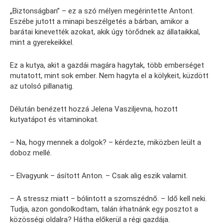
„Biztonságban” – ez a szó mélyen megérintette Antont.
Eszébe jutott a minapi beszélgetés a bárban, amikor a
barátai kinevették azokat, akik úgy törődnek az állataikkal,
mint a gyerekeikkel.
Ez a kutya, akit a gazdái magára hagytak, több emberséget
mutatott, mint sok ember. Nem hagyta el a kölykeit, küzdött
az utolsó pillanatig.
Délután benézett hozzá Jelena Vasziljevna, hozott
kutyatápot és vitaminokat.
– Na, hogy mennek a dolgok? – kérdezte, miközben leült a
doboz mellé.
– Elvagyunk – ásított Anton. – Csak alig eszik valamit.
– A stressz miatt – bólintott a szomszédnő. – Idő kell neki.
Tudja, azon gondolkodtam, talán írhatnánk egy posztot a
közösségi oldalra? Hátha előkerül a régi gazdája.