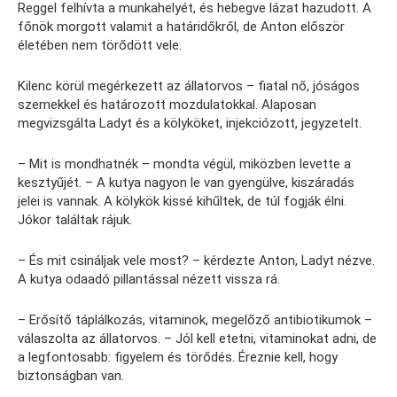
Reggel felhívta a munkahelyét, és hebegve lázat hazudott. A
főnök morgott valamit a határidőkről, de Anton először
életében nem törődött vele.
Kilenc körül megérkezett az állatorvos – fiatal nő, jóságos
szemekkel és határozott mozdulatokkal. Alaposan
megvizsgálta Ladyt és a kölyköket, injekciózott, jegyzetelt.
– Mit is mondhatnék – mondta végül, miközben levette a
kesztyűjét. – A kutya nagyon le van gyengülve, kiszáradás
jelei is vannak. A kölykök kissé kihűltek, de túl fogják élni.
Jókor találtak rájuk.
– És mit csináljak vele most? – kérdezte Anton, Ladyt nézve.
A kutya odaadó pillantással nézett vissza rá.
– Erősítő táplálkozás, vitaminok, megelőző antibiotikumok –
válaszolta az állatorvos. – Jól kell etetni, vitaminokat adni, de
a legfontosabb: figyelem és törődés. Éreznie kell, hogy
biztonságban van.