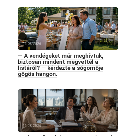
06.08.2026
— A vendégeket már meghívtuk,
biztosan mindent megvettél a
listáról? — kérdezte a sógornője
gőgös hangon.
06.08.2026