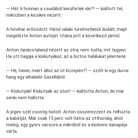
— Hát ti honnan a csudából kerültetek ide?! — kiáltott fel,
miközben a kicsikre nézett.
A hóvihar erősödött. Hátul valaki türelmetlenül dudált, majd
megelőzte Anton autóját. Utána jött a következő jármű.
Anton tanácstalanul nézett az útra, nem tudta, mit tegyen.
Ha ott hagyja a kiskutyákat, az a biztos halálukat jelentené.
— Hé, haver, miért állsz az út közepén?! — szólt ki egy durva
hang egy elhaladó Gazellából.
— Kiskutyák! Kiskutyák az úton! — kiáltotta Anton, de már
senki nem hallotta.
A jeges szél csontig hatolt. Anton összerezzent és felhúzta
a kabátját. Már csak 15 perc volt hátra az otthonáig, ahol
meleg, egy gyors vacsora a mikróból és a kedvenc kanapéja
várta.