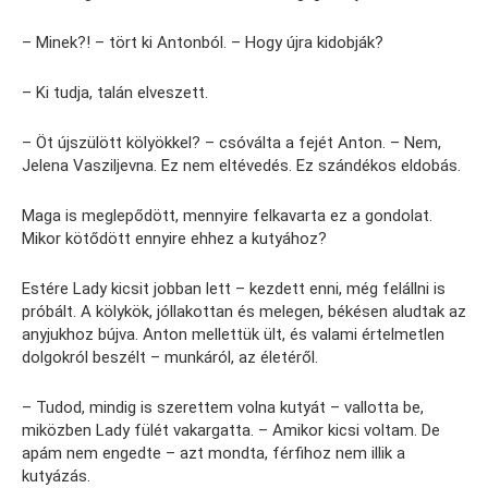
– Minek?! – tört ki Antonból. – Hogy újra kidobják?
– Ki tudja, talán elveszett.
– Öt újszülött kölyökkel? – csóválta a fejét Anton. – Nem,
Jelena Vasziljevna. Ez nem eltévedés. Ez szándékos eldobás.
Maga is meglepődött, mennyire felkavarta ez a gondolat.
Mikor kötődött ennyire ehhez a kutyához?
Estére Lady kicsit jobban lett – kezdett enni, még felállni is
próbált. A kölykök, jóllakottan és melegen, békésen aludtak az
anyjukhoz bújva. Anton mellettük ült, és valami értelmetlen
dolgokról beszélt – munkáról, az életéről.
– Tudod, mindig is szerettem volna kutyát – vallotta be,
miközben Lady fülét vakargatta. – Amikor kicsi voltam. De
apám nem engedte – azt mondta, férfihoz nem illik a
kutyázás.