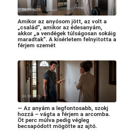
06.08.2026
Amikor az anyósom jött, az volt a
„család”, amikor az édesanyám,
akkor „a vendégek túlságosan sokáig
maradtak”. A kísérletem felnyitotta a
férjem szemét
06.08.2026
— Az anyám a legfontosabb, szokj
hozzá – vágta a férjem a arcomba.
Öt perc múlva pedig végleg
becsapódott mögötte az ajtó.