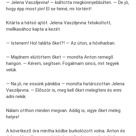
— Jelena Vasziljevna! — kiáltotta megkönnyebbülten. — De jó,
hogy épp most jön! El se hinné, mi történt!
Kitárta a hátsó ajtót. Jelena Vasziljevna felsikoltott,
mellkasához kapta a kezét:
— Istenem! Hol találta őket?! — Az úton, a hóviharban.
— Majdnem elütöttem őket — mondta Anton remegő
hangon. — Kérem, segítsen. Fogalmam sincs, mit tegyek
velük.
— Na jó, ne essünk pánikba — mondta határozottan Jelena
Vasziljevna. — Először is, meg kell őket melegíteni és enni
adni nekik.
Nálam otthon minden megvan. Addig is, vigye őket meleg
helyre!
A következő óra mintha ködbe burkolózott volna. Anton és