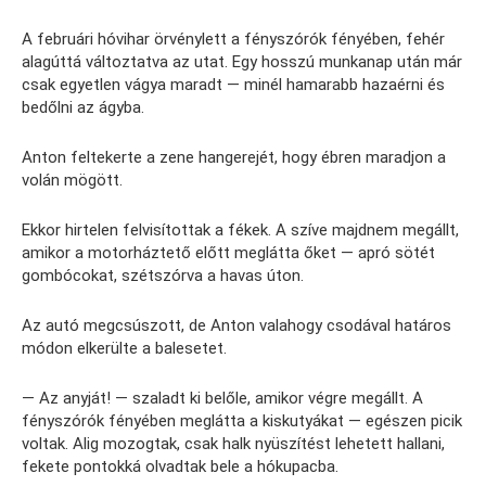
A februári hóvihar örvénylett a fényszórók fényében, fehér
alagúttá változtatva az utat. Egy hosszú munkanap után már
csak egyetlen vágya maradt — minél hamarabb hazaérni és
bedőlni az ágyba.
Anton feltekerte a zene hangerejét, hogy ébren maradjon a
volán mögött.
Ekkor hirtelen felvisítottak a fékek. A szíve majdnem megállt,
amikor a motorháztető előtt meglátta őket — apró sötét
gombócokat, szétszórva a havas úton.
Az autó megcsúszott, de Anton valahogy csodával határos
módon elkerülte a balesetet.
— Az anyját! — szaladt ki belőle, amikor végre megállt. A
fényszórók fényében meglátta a kiskutyákat — egészen picik
voltak. Alig mozogtak, csak halk nyüszítést lehetett hallani,
fekete pontokká olvadtak bele a hókupacba.