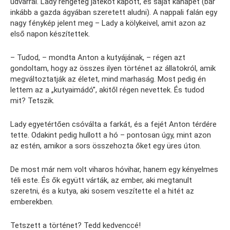
udvarral. Lady rengeteg játékot kapott, és saját kanapét (bár
inkább a gazda ágyában szeretett aludni). A nappali falán egy
nagy fénykép jelent meg – Lady a kölykeivel, amit azon az
első napon készítettek.
– Tudod, – mondta Anton a kutyájának, – régen azt
gondoltam, hogy az összes ilyen történet az állatokról, amik
megváltoztatják az életet, mind marhaság. Most pedig én
lettem az a „kutyaimádó”, akitől régen nevettek. És tudod
mit? Tetszik.
Lady egyetértően csóválta a farkát, és a fejét Anton térdére
tette. Odakint pedig hullott a hó – pontosan úgy, mint azon
az estén, amikor a sors összehozta őket egy üres úton.
De most már nem volt viharos hóvihar, hanem egy kényelmes
téli este. És ők együtt várták, az ember, aki megtanult
szeretni, és a kutya, aki sosem veszítette el a hitét az
emberekben.
Tetszett a történet? Tedd kedvenccé!