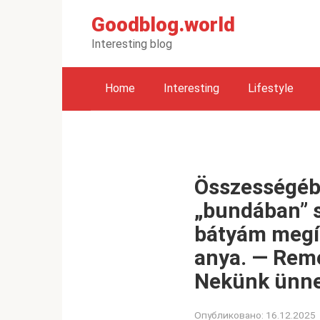
Перейти
Goodblog.world
к
контенту
Interesting blog
Home
Interesting
Lifestyle
Összességébe
„bundában” 
bátyám megíg
anya. — Reme
Nekünk ünnep
Опубликовано:
16.12.2025