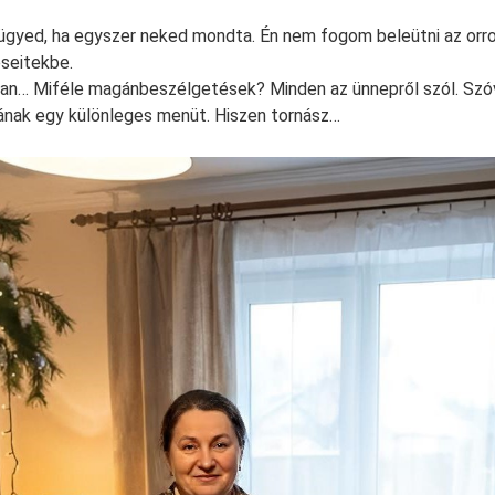
 ügyed, ha egyszer neked mondta. Én nem fogom beleütni az orro
seitekbe.
yan… Miféle magánbeszélgetések? Minden az ünnepről szól. Szóva
gának egy különleges menüt. Hiszen tornász…