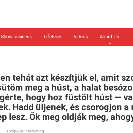
Show business
Lifehack
Videos
About Us
n tehát azt készítjük el, amit sz
sütöm meg a húst, a halat besóz
érte, hogy hoz füstölt húst — val
k. Hadd üljenek, és csorogjon a 
 lesz. Ők meg oldják meg, ahogy
Рубрика:
Interesting