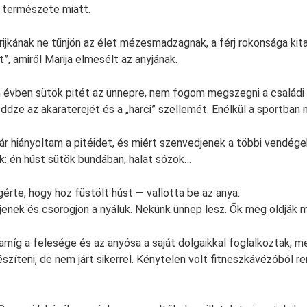
 természete miatt.
ijkának ne tűnjön az élet mézesmadzagnak, a férj rokonsága kital
”, amiről Marija elmesélt az anyjának.
 évben sütök pitét az ünnepre, nem fogom megszegni a családi
eddze az akaraterejét és a „harci” szellemét. Enélkül a sportban
r hiányoltam a pitéidet, és miért szenvedjenek a többi vendége
: én húst sütök bundában, halat sózok…
rte, hogy hoz füstölt húst — vallotta be az anya.
enek és csorogjon a nyáluk. Nekünk ünnep lesz. Ők meg oldják m
amíg a felesége és az anyósa a saját dolgaikkal foglalkoztak, m
szíteni, de nem járt sikerrel. Kénytelen volt fitneszkávézóból re