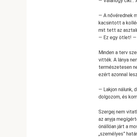
— Valahogy ciki… 
— A nővérednek m
kacsintott a kollé
mit tett az asztal
— Ez egy ötlet! — 
Minden a terv szer
vitték. A lánya ne
természetesen nem
ezért azonnal les
— Lakjon nálunk, 
dolgozom, és kom
Szergej nem vitat
az anyja megígért
önállóan járt a m
„személyes” határ