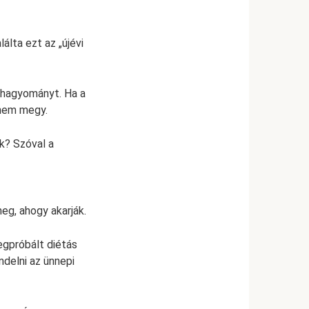
álta ezt az „újévi
 hagyományt. Ha a
 nem megy.
k? Szóval a
eg, ahogy akarják.
egpróbált diétás
ndelni az ünnepi