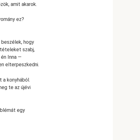
zök, amit akarok.
gyomány ez?
 beszélek, hogy
tételeket szabj,
 én Inna —
en elterpeszkedni.
t a konyhából.
eg te az újévi
roblémát egy