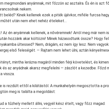
megmondani anyámnak, mit főzzön az asztalra. És én is azt fő
arancsolnak nekem.
tt beléd? Kinek kellenek ezek a piték újévkor, miféle furcsa ha
 műtét után nem ehet nehéz ételeket…
! Az én anyámnak kellenek, a nővéremnek! Arról meg már nem is
után hozzánk akar költözni! Minek házasodtunk össze? Hogy fel
 nyakamba ültessed? Nem, drágám, ez nem így lesz. Nem vagyok
rgej első feleségét. — Rajtam nem lehet ülni, aztán kényelmes
ötényt, mintha lerázna magáról minden férji követelést, és kimen
 és az anyádnak akarsz megfelelni — zászlót a kezedbe. Főzd m
ta vissza.
 is rezdült ettől a kilátástól. A munkahelyén megosztotta a p
rögtön meg is találta a megoldást:
d a tűzhely mellett állni, vegyél kész ételt, vagy főzz magad.