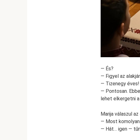
— És?
— Figyel az alakjár
— Tizenegy éves!
— Pontosan. Ebben
lehet elkergetni 
Marija válaszul az
— Most komolyan
— Hát… igen — tűn