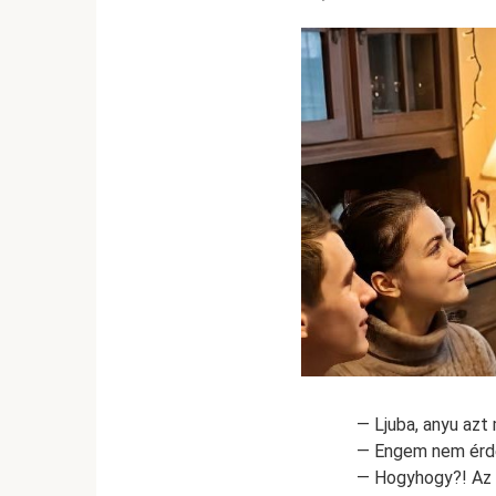
— Ljuba, anyu azt
— Engem nem érde
— Hogyhogy?! Az ú