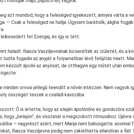
Azt mondják majd, papucsférj vagyok.
eg azt mondod, hogy a feleséged igyekezett, annyira várta a 
ga. — Csak a feleséged ne hallja. Úgysem barátnők, aligha fogják
ra.
lelkesedett fel Szergej, és így is tett.
int haladt: Raisza Vasziljevnának kicserélték az ízületét, és a kó
m tudta fogadni az anyját a folyamatban lévő felújítás miatt. Mar
 készült ápolni az anyósát, de otthagyni egy műtét után ember
zögezte:
de minden orvosi jellegű teendőt a nővér intézzen. Nem vagyok ig
oly összeget teszek a családi kasszába.
kozott. Ő is értette, hogy az elején ápolónőre és gondozóra sz
e, hogy „belejön”, és visszatér a megszokott ritmusához. Újévre
osdóba — nagyrészt azért, mert Marija nem babusgatta: azonnal fe
okat, Raisza Vasziljevna pedig nem zaklathatta állandóan a fiát