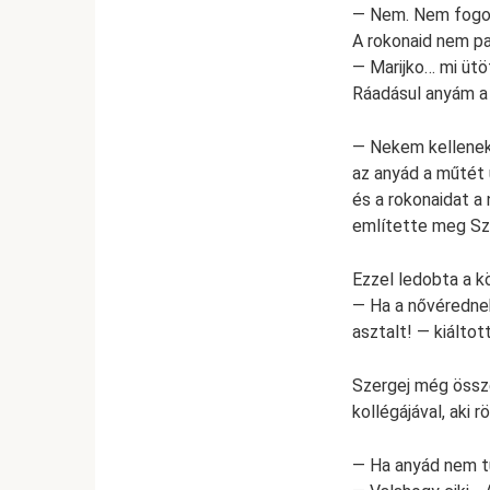
— Nem. Nem fogom 
A rokonaid nem p
— Marijko… mi ütö
Ráadásul anyám a
— Nekem kellenek
az anyád a műtét 
és a rokonaidat a
említette meg Sze
Ezzel ledobta a k
— Ha a nővérednek
asztalt! — kiáltot
Szergej még össze
kollégájával, aki 
— Ha anyád nem tu