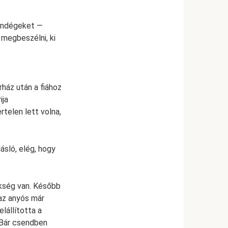
vendégeket —
 megbeszélni, ki
rház után a fiához
ija
telen lett volna,
ásló, elég, hogy
ükség van. Később
 az anyós már
lállította a
. Bár csendben