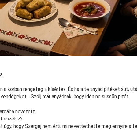
a.
 a korban rengeteg a kísértés. És ha a te anyád pitéket süt, u
a vendégeket… Szólj már anyádnak, hogy idén ne süssön pitét.
 arcába nevetett.
 beszélsz?
t úgy, hogy Szergej nem érti, mi nevettethette meg ennyire a f