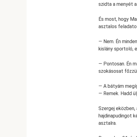
szidta a menyét a
És most, hogy Mar
asztalos feladatot
— Nem. Én minden
kislány sportoló, 
— Pontosan. Én má
szokásosat főzzük
— A bátyám megígé
— Remek. Hadd ülj
Szergej eközben, 
hajdinapudingot ké
asztalra.