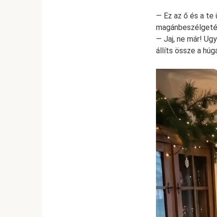
— Ez az ő és a te
magánbeszélgeté
— Jaj, ne már! Ug
állíts össze a hú