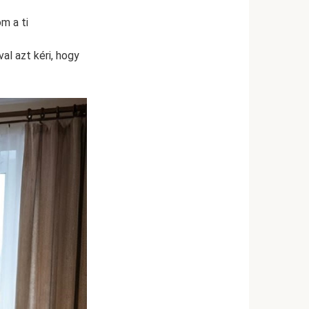
m a ti
l azt kéri, hogy