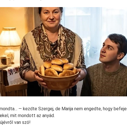
 mondta… — kezdte Szergej, de Marija nem engedte, hogy befeje
kel, mit mondott az anyád.
jévről van szó!