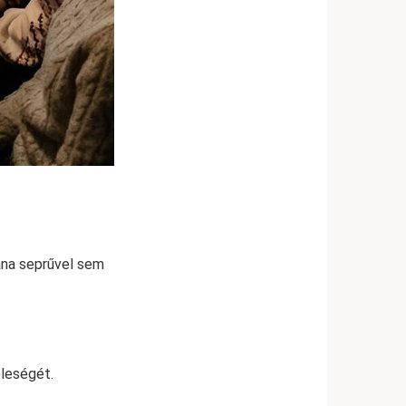
tána seprűvel sem
eleségét.