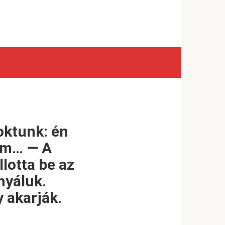
oktunk: én
om… — A
lotta be az
nyáluk.
 akarják.