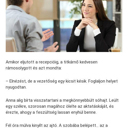
Amikor eljutott a recepcióig, a titkárnő kedvesen
rámosolygott és azt mondta:
– Elnézést, de a vezetőség egy kicsit késik. Foglaljon helyet
nyugodtan.
Anna alig bírta visszatartani a megkönnyebbült sóhajt. Leült
egy székre, szorosan magához ölelte az aktatáskáját, és
érezte, ahogy a feszültség lassan enyhül benne.
Fél óra múlva kinyílt az ajtó. A szobába belépett… az a