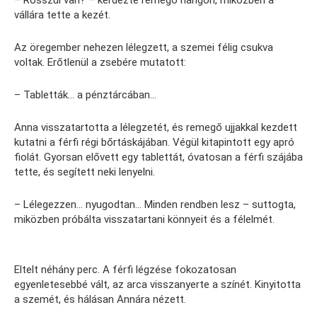
– Rosszul van? – kérdezte remegő hangon, miközben a
vállára tette a kezét.
Az öregember nehezen lélegzett, a szemei félig csukva
voltak. Erőtlenül a zsebére mutatott:
– Tabletták… a pénztárcában…
Anna visszatartotta a lélegzetét, és remegő ujjakkal kezdett
kutatni a férfi régi bőrtáskájában. Végül kitapintott egy apró
fiolát. Gyorsan elővett egy tablettát, óvatosan a férfi szájába
tette, és segített neki lenyelni.
– Lélegezzen… nyugodtan… Minden rendben lesz – suttogta,
miközben próbálta visszatartani könnyeit és a félelmét.
Eltelt néhány perc. A férfi légzése fokozatosan
egyenletesebbé vált, az arca visszanyerte a színét. Kinyitotta
a szemét, és hálásan Annára nézett.