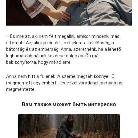
– És íme az, aki nem félt megállni, amikor mindenki más
elfordult. Az, aki igazán érti, mit jelent a felelősség, a
bátorság és az emberség. Anna, szeretnénk, ha a lehető
leghamarabb nálunk kezdene dolgozni. Ön már
bebizonyította, hogy méltó erre.
Anna nem hitt a fülének. A szeme megtelt könnyel. Ő
megmentett egy embert… és ezzel váratlanul önmagát is
megmentette.
Вам также может быть интересно