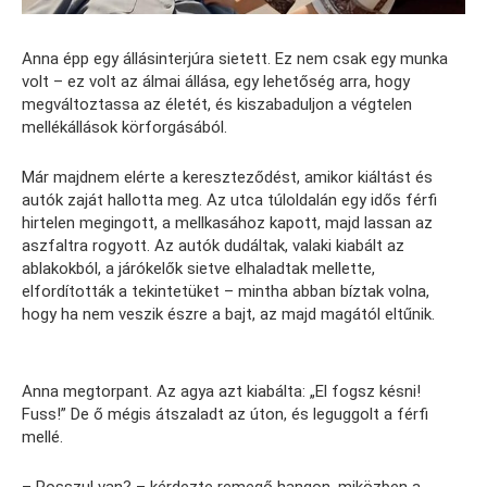
Anna épp egy állásinterjúra sietett. Ez nem csak egy munka
volt – ez volt az álmai állása, egy lehetőség arra, hogy
megváltoztassa az életét, és kiszabaduljon a végtelen
mellékállások körforgásából.
Már majdnem elérte a kereszteződést, amikor kiáltást és
autók zaját hallotta meg. Az utca túloldalán egy idős férfi
hirtelen megingott, a mellkasához kapott, majd lassan az
aszfaltra rogyott. Az autók dudáltak, valaki kiabált az
ablakokból, a járókelők sietve elhaladtak mellette,
elfordították a tekintetüket – mintha abban bíztak volna,
hogy ha nem veszik észre a bajt, az majd magától eltűnik.
Anna megtorpant. Az agya azt kiabálta: „El fogsz késni!
Fuss!” De ő mégis átszaladt az úton, és leguggolt a férfi
mellé.