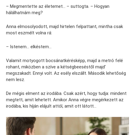
– Megmentette az életemet… – suttogta. – Hogyan
hálálhatnám meg?
Anna elmosolyodott, majd hirtelen felpattant, mintha csak
most eszmélt volna rá:
– Istenem… elkéstem…
Valamit motyogott bocsánatkérésképp, majd a metró felé
rohant, miközben a szíve a kétségbeeséstől majd’
megszakadt. Ennyi volt. Az esély elszállt. Második lehetőség
nem lesz.
De mégis elment az irodába. Csak azért, hogy tudja: mindent
megtett, amit lehetett. Amikor Anna végre megérkezett az
irodába, kis híján elájult attól, amit ott látott…