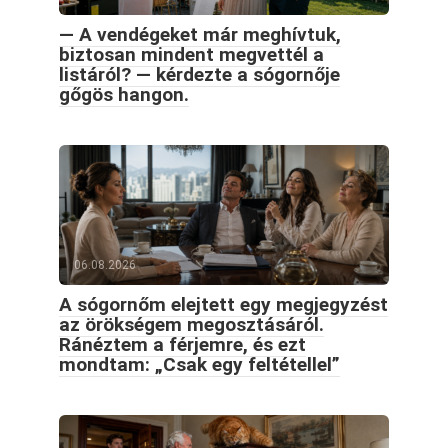
— A vendégeket már meghívtuk,
biztosan mindent megvettél a
listáról? — kérdezte a sógornője
gőgös hangon.
06.08.2026
A sógornőm elejtett egy megjegyzést
az örökségem megosztásáról.
Ránéztem a férjemre, és ezt
mondtam: „Csak egy feltétellel”