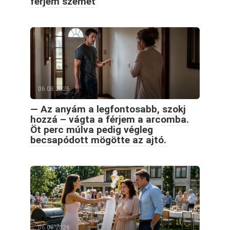
férjem szemét
06.08.2026
— Az anyám a legfontosabb, szokj
hozzá – vágta a férjem a arcomba.
Öt perc múlva pedig végleg
becsapódott mögötte az ajtó.
06.08.2026