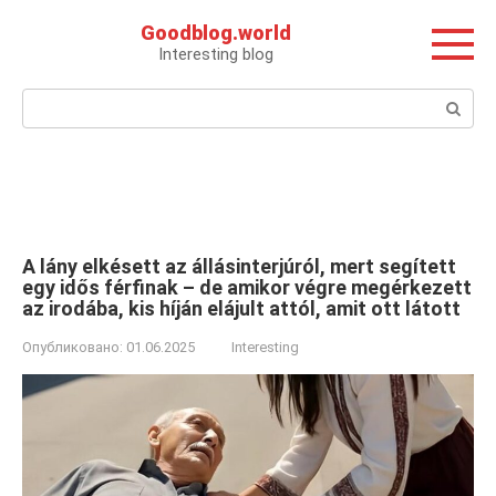
Перейти
Goodblog.world
к
Interesting blog
контенту
Поиск:
A lány elkésett az állásinterjúról, mert segített
egy idős férfinak – de amikor végre megérkezett
az irodába, kis híján elájult attól, amit ott látott
Опубликовано:
01.06.2025
Interesting