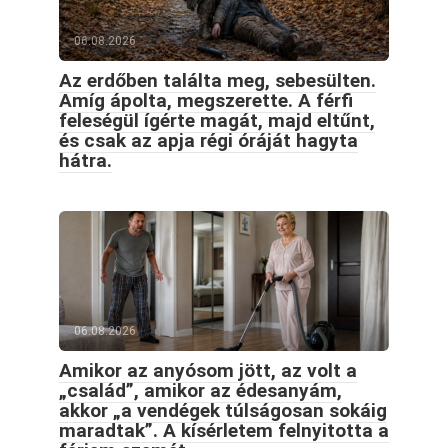
06.08.2026
Az erdőben találta meg, sebesülten.
Amíg ápolta, megszerette. A férfi
feleségül ígérte magát, majd eltűnt,
és csak az apja régi óráját hagyta
hátra.
06.08.2026
Amikor az anyósom jött, az volt a
„család”, amikor az édesanyám,
akkor „a vendégek túlságosan sokáig
maradtak”. A kísérletem felnyitotta a