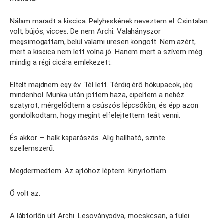
Nálam maradt a kiscica. Pelyheskének neveztem el. Csintalan
volt, bújós, vicces. De nem Archi. Valahányszor
megsimogattam, belül valami üresen kongott. Nem azért,
mert a kiscica nem lett volna jó. Hanem mert a szívem még
mindig a régi cicára emlékezett.
Eltelt majdnem egy év. Tél lett. Térdig érő hókupacok, jég
mindenhol. Munka után jöttem haza, cipeltem a nehéz
szatyrot, mérgelődtem a csúszós lépcsőkön, és épp azon
gondolkodtam, hogy megint elfelejtettem teát venni.
És akkor — halk kaparászás. Alig hallható, szinte
szellemszerű.
Megdermedtem. Az ajtóhoz léptem. Kinyitottam.
Ő volt az.
A lábtörlőn ült Archi. Lesoványodva, mocskosan, a fülei