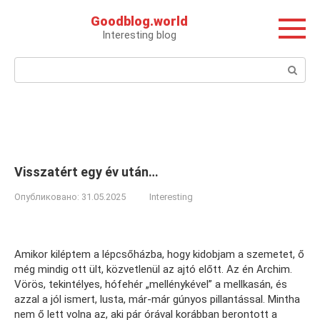
Перейти
Goodblog.world
к
Interesting blog
контенту
Поиск:
Visszatért egy év után…
Опубликовано:
31.05.2025
Interesting
Amikor kiléptem a lépcsőházba, hogy kidobjam a szemetet, ő
még mindig ott ült, közvetlenül az ajtó előtt. Az én Archim.
Vörös, tekintélyes, hófehér „mellénykével” a mellkasán, és
azzal a jól ismert, lusta, már-már gúnyos pillantással. Mintha
nem ő lett volna az, aki pár órával korábban berontott a