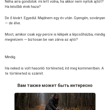
Néha arra gondolok: mi lett volna, ha akkor nem nyitok ajtót?
Ha később érek haza?
De ő kivárt. Egyedül. Majdnem egy év után. Gyengén, soványan
— de élve.
Most, amikor csak egy percre is kilépek a lépcsőházba, mindig
megnézem — biztosan be van zárva az ajtó?
Mindig.
Ha neked is volt hasonló történeted, írd meg kommentben. A
te történeted is számít.
Вам также может быть интересно