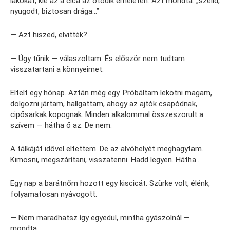
lakókat, kié az a cica az ötödik emeleten. Azt mondta: „szelíd,
nyugodt, biztosan drága…”
— Azt hiszed, elvitték?
— Úgy tűnik — válaszoltam. És először nem tudtam
visszatartani a könnyeimet.
Eltelt egy hónap. Aztán még egy. Próbáltam lekötni magam,
dolgozni jártam, hallgattam, ahogy az ajtók csapódnak,
cipősarkak kopognak. Minden alkalommal összeszorult a
szívem — hátha ő az. De nem.
A tálkáját idővel eltettem. De az alvóhelyét meghagytam.
Kimosni, megszárítani, visszatenni. Hadd legyen. Hátha…
Egy nap a barátnőm hozott egy kiscicát. Szürke volt, élénk,
folyamatosan nyávogott.
— Nem maradhatsz így egyedül, mintha gyászolnál —
mondta.