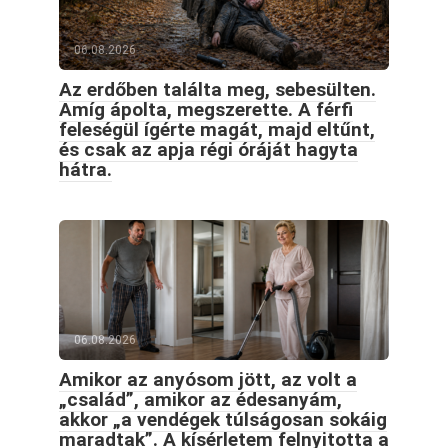
06.08.2026
Az erdőben találta meg, sebesülten.
Amíg ápolta, megszerette. A férfi
feleségül ígérte magát, majd eltűnt,
és csak az apja régi óráját hagyta
hátra.
06.08.2026
Amikor az anyósom jött, az volt a
„család”, amikor az édesanyám,
akkor „a vendégek túlságosan sokáig
maradtak”. A kísérletem felnyitotta a