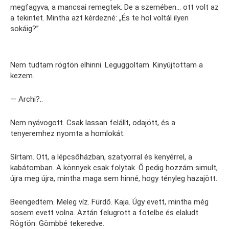
megfagyva, a mancsai remegtek. De a szemében… ott volt az
a tekintet. Mintha azt kérdezné: „És te hol voltál ilyen
sokáig?”
Nem tudtam rögtön elhinni. Leguggoltam. Kinyújtottam a
kezem.
— Archi?..
Nem nyávogott. Csak lassan felállt, odajött, és a
tenyeremhez nyomta a homlokát.
Sírtam. Ott, a lépcsőházban, szatyorral és kenyérrel, a
kabátomban. A könnyek csak folytak. Ő pedig hozzám simult,
újra meg újra, mintha maga sem hinné, hogy tényleg hazajött.
Beengedtem. Meleg víz. Fürdő. Kaja. Úgy evett, mintha még
sosem evett volna. Aztán felugrott a fotelbe és elaludt.
Rögtön. Gömbbé tekeredve.