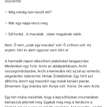
részvéttel:
— Még mindig nem került elő?
— Már egy napja nincs meg.
— Előfordul… A macskák… olyan maguknak valók…
Nem. Ő nem „csak egy macska” volt. Ő otthoni volt. Az
enyém. Hét év alatt egyszer sem tűnt el.
A harmadik napon elkezdtem plakátokat kiragasztani.
Mindeniken egy fotó: Archi az ablakpárkányon, Archi
összegömbölyödve, Archi a kamerába néz azzal az ismerős,
elégedetlen tekintettel. Hívtak. Érdeklődtek. Egy férfi azt
állította, látott egy hasonlót egy másik kerület piacán.
Elmentem. Egy órámba telt. Kutya volt. Vörös. De nem Archi.
Egy hét múlva mesélték, hogy a lépcsőházban mostanában
kamaszok jelentek meg. Egyikük még meg is kérdezte a