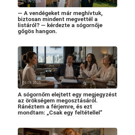
06.08.2026
— A vendégeket már meghívtuk,
biztosan mindent megvettél a
listáról? — kérdezte a sógornője
gőgös hangon.
06.08.2026
A sógornőm elejtett egy megjegyzést
az örökségem megosztásáról.
Ránéztem a férjemre, és ezt
mondtam: „Csak egy feltétellel”