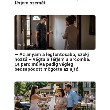
férjem szemét
06.08.2026
— Az anyám a legfontosabb, szokj
hozzá – vágta a férjem a arcomba.
Öt perc múlva pedig végleg
becsapódott mögötte az ajtó.