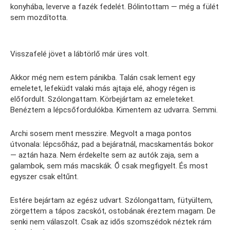
konyhába, leverve a fazék fedelét. Bólintottam — még a fülét
sem mozdította.
Visszafelé jövet a lábtörlő már üres volt.
Akkor még nem estem pánikba. Talán csak lement egy
emeletet, lefeküdt valaki más ajtaja elé, ahogy régen is
előfordult. Szólongattam. Körbejártam az emeleteket.
Benéztem a lépcsőfordulókba. Kimentem az udvarra. Semmi.
Archi sosem ment messzire. Megvolt a maga pontos
útvonala: lépcsőház, pad a bejáratnál, macskamentás bokor
— aztán haza. Nem érdekelte sem az autók zaja, sem a
galambok, sem más macskák. Ő csak megfigyelt. És most
egyszer csak eltűnt.
Estére bejártam az egész udvart. Szólongattam, fütyültem,
zörgettem a tápos zacskót, ostobának éreztem magam. De
senki nem válaszolt. Csak az idős szomszédok néztek rám