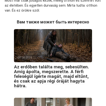
Most már csak jóságos kezek, meleg otthon és szeretet volt
az életében. És egyetlen durvaság sem. Mirta tudta: otthon
van. És ez örökre szól.
Вам также может быть интересно
06.08.2026
Az erdőben találta meg, sebesülten.
Amíg ápolta, megszerette. A férfi
feleségül ígérte magát, majd eltűnt,
és csak az apja régi óráját hagyta
hátra.