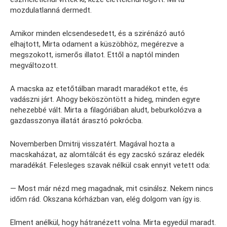
mozdulatlanná dermedt.
Amikor minden elcsendesedett, és a szirénázó autó
elhajtott, Mirta odament a küszöbhöz, megérezve a
megszokott, ismerős illatot. Ettől a naptól minden
megváltozott.
A macska az etetőtálban maradt maradékot ette, és
vadászni járt. Ahogy beköszöntött a hideg, minden egyre
nehezebbé vált. Mirta a filagóriában aludt, beburkolózva a
gazdasszonya illatát árasztó pokrócba.
Novemberben Dmitrij visszatért. Magával hozta a
macskaházat, az alomtálcát és egy zacskó száraz eledék
maradékát. Felesleges szavak nélkül csak ennyit vetett oda:
— Most már nézd meg magadnak, mit csinálsz. Nekem nincs
időm rád. Okszana kórházban van, elég dolgom van így is.
Elment anélkül, hogy hátranézett volna. Mirta egyedül maradt.