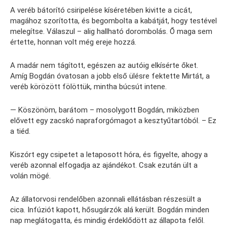
A veréb bátorító csiripelése kíséretében kivitte a cicát,
magához szorította, és begombolta a kabátját, hogy testével
melegítse. Válaszul – alig hallható dorombolás. Ő maga sem
értette, honnan volt még ereje hozzá.
A madár nem tágított, egészen az autóig elkísérte őket.
Amíg Bogdán óvatosan a jobb első ülésre fektette Mirtát, a
veréb körözött fölöttük, mintha búcsút intene.
— Köszönöm, barátom – mosolygott Bogdán, miközben
elővett egy zacskó napraforgómagot a kesztyűtartóból. – Ez
a tiéd.
Kiszórt egy csipetet a letaposott hóra, és figyelte, ahogy a
veréb azonnal elfogadja az ajándékot. Csak ezután ült a
volán mögé.
Az állatorvosi rendelőben azonnali ellátásban részesült a
cica. Infúziót kapott, hősugárzók alá került. Bogdán minden
nap meglátogatta, és mindig érdeklődött az állapota felől.