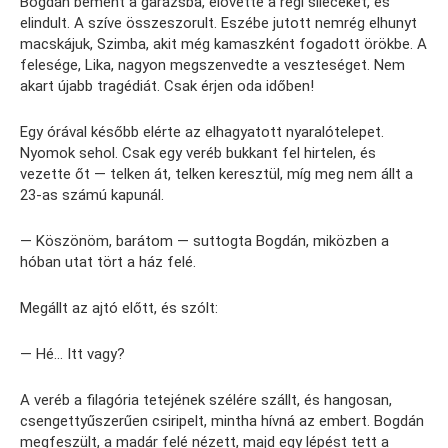
Bogdán bement a garázsba, elővette a régi síléceket, és
elindult. A szíve összeszorult. Eszébe jutott nemrég elhunyt
macskájuk, Szimba, akit még kamaszként fogadott örökbe. A
felesége, Lika, nagyon megszenvedte a veszteséget. Nem
akart újabb tragédiát. Csak érjen oda időben!
Egy órával később elérte az elhagyatott nyaralótelepet.
Nyomok sehol. Csak egy veréb bukkant fel hirtelen, és
vezette őt — telken át, telken keresztül, míg meg nem állt a
23-as számú kapunál.
— Köszönöm, barátom — suttogta Bogdán, miközben a
hóban utat tört a ház felé.
Megállt az ajtó előtt, és szólt:
— Hé… Itt vagy?
A veréb a filagória tetejének szélére szállt, és hangosan,
csengettyűszerűen csiripelt, mintha hívná az embert. Bogdán
megfeszült, a madár felé nézett, majd egy lépést tett a