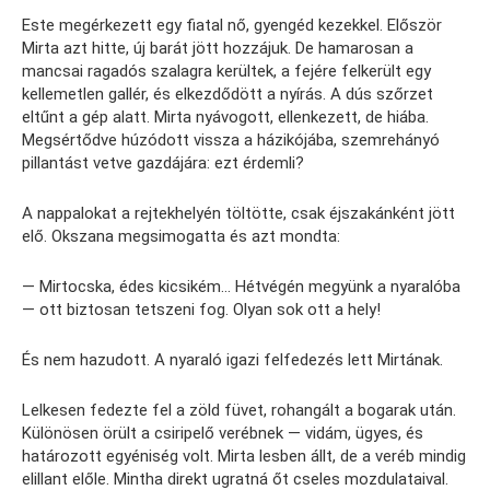
Este megérkezett egy fiatal nő, gyengéd kezekkel. Először
Mirta azt hitte, új barát jött hozzájuk. De hamarosan a
mancsai ragadós szalagra kerültek, a fejére felkerült egy
kellemetlen gallér, és elkezdődött a nyírás. A dús szőrzet
eltűnt a gép alatt. Mirta nyávogott, ellenkezett, de hiába.
Megsértődve húzódott vissza a házikójába, szemrehányó
pillantást vetve gazdájára: ezt érdemli?
A nappalokat a rejtekhelyén töltötte, csak éjszakánként jött
elő. Okszana megsimogatta és azt mondta:
— Mirtocska, édes kicsikém… Hétvégén megyünk a nyaralóba
— ott biztosan tetszeni fog. Olyan sok ott a hely!
És nem hazudott. A nyaraló igazi felfedezés lett Mirtának.
Lelkesen fedezte fel a zöld füvet, rohangált a bogarak után.
Különösen örült a csiripelő verébnek — vidám, ügyes, és
határozott egyéniség volt. Mirta lesben állt, de a veréb mindig
elillant előle. Mintha direkt ugratná őt cseles mozdulataival.