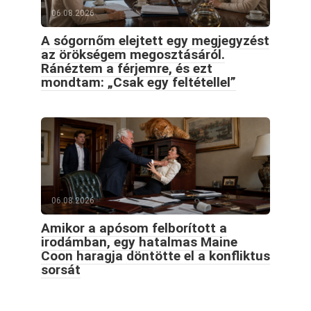
06.08.2026
A sógornőm elejtett egy megjegyzést
az örökségem megosztásáról.
Ránéztem a férjemre, és ezt
mondtam: „Csak egy feltétellel”
06.08.2026
Amikor a apósom felborított a
irodámban, egy hatalmas Maine
Coon haragja döntötte el a konfliktus
sorsát