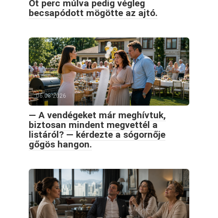
Öt perc múlva pedig végleg
becsapódott mögötte az ajtó.
06.08.2026
— A vendégeket már meghívtuk,
biztosan mindent megvettél a
listáról? — kérdezte a sógornője
gőgös hangon.