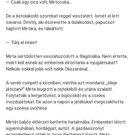
— Csak egy cica volt, Mirtocska…
De a betolakodó szombat reggel visszatért. Ismét el lett
zavarva. Dmitrij, aki észrevette a dulakodást, papucsot
hajított Mirtára, és rákiáltott:
— Tűnj el innen!
Mirta sértődötten visszahúzódott a filagóriába. Nem értette,
miért kell ennek az embernek elrontania a nyugalmukat?
Nélküle sokkal jobb volt nekik Okszanával…
A veréb csiripelt a közelben, mintha azt mondaná: „Ideje
játszani!” Mirta kiugrott a rejtekéből és utána szaladt.
Folytatták a kergetőzést, a bújócskát és a cseles
mozdulatokat. De azon a napon a játékukat megszakította
egy sziréna üvöltése.
Mirtát baljós előérzet kerítette hatalmába. Embereket látott
egyenruhában, hordágyat, autót. A gazdasszonyt
eszméletlenül vitték ki, keze élettelenül lógott. Mirta