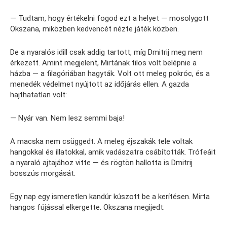
— Tudtam, hogy értékelni fogod ezt a helyet — mosolygott
Okszana, miközben kedvencét nézte játék közben.
De a nyaralós idill csak addig tartott, míg Dmitrij meg nem
érkezett. Amint megjelent, Mirtának tilos volt belépnie a
házba — a filagóriában hagyták. Volt ott meleg pokróc, és a
menedék védelmet nyújtott az időjárás ellen. A gazda
hajthatatlan volt:
— Nyár van. Nem lesz semmi baja!
A macska nem csüggedt. A meleg éjszakák tele voltak
hangokkal és illatokkal, amik vadászatra csábították. Trófeáit
a nyaraló ajtajához vitte — és rögtön hallotta is Dmitrij
bosszús morgását.
Egy nap egy ismeretlen kandúr kúszott be a kerítésen. Mirta
hangos fújással elkergette. Okszana megijedt: