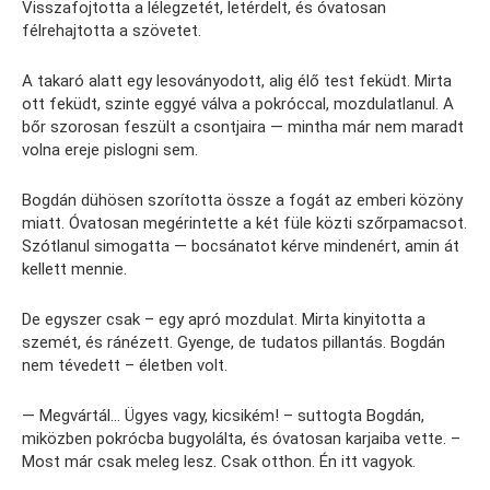
Visszafojtotta a lélegzetét, letérdelt, és óvatosan
félrehajtotta a szövetet.
A takaró alatt egy lesoványodott, alig élő test feküdt. Mirta
ott feküdt, szinte eggyé válva a pokróccal, mozdulatlanul. A
bőr szorosan feszült a csontjaira — mintha már nem maradt
volna ereje pislogni sem.
Bogdán dühösen szorította össze a fogát az emberi közöny
miatt. Óvatosan megérintette a két füle közti szőrpamacsot.
Szótlanul simogatta — bocsánatot kérve mindenért, amin át
kellett mennie.
De egyszer csak – egy apró mozdulat. Mirta kinyitotta a
szemét, és ránézett. Gyenge, de tudatos pillantás. Bogdán
nem tévedett – életben volt.
— Megvártál… Ügyes vagy, kicsikém! – suttogta Bogdán,
miközben pokrócba bugyolálta, és óvatosan karjaiba vette. –
Most már csak meleg lesz. Csak otthon. Én itt vagyok.