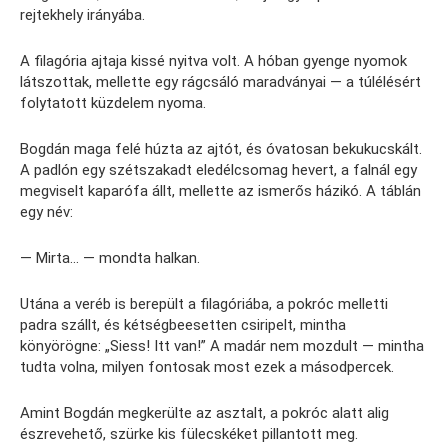
rejtekhely irányába.
A filagória ajtaja kissé nyitva volt. A hóban gyenge nyomok
látszottak, mellette egy rágcsáló maradványai — a túlélésért
folytatott küzdelem nyoma.
Bogdán maga felé húzta az ajtót, és óvatosan bekukucskált.
A padlón egy szétszakadt eledélcsomag hevert, a falnál egy
megviselt kaparófa állt, mellette az ismerős házikó. A táblán
egy név:
— Mirta… — mondta halkan.
Utána a veréb is berepült a filagóriába, a pokróc melletti
padra szállt, és kétségbeesetten csiripelt, mintha
könyörögne: „Siess! Itt van!” A madár nem mozdult — mintha
tudta volna, milyen fontosak most ezek a másodpercek.
Amint Bogdán megkerülte az asztalt, a pokróc alatt alig
észrevehető, szürke kis fülecskéket pillantott meg.