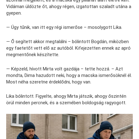
azonnal megjelent, és a macska egy pillanat alatt életre kelt.
Vidáman üldözte őt, ahogy régen, izgatottan szaladt utána a
gyepen.
— Úgy tűnik, van itt egy régi ismerőse – mosolygott Lika.
— Ő segített akkor megtalálni – bólintott Bogdán, miközben
egy faetetőt vett elő az autóból. Kifejezetten ennek az apró
megmentőnek készítette.
— Képzeld, hívott Mirta volt gazdája – tette hozzá. – Azt
mondta, Dima hazudott neki, hogy a macska ismerősöknél él.
Most néha szeretne érdeklődni, hogy van.
Lika bólintott. Figyelte, ahogy Mirta játszik, ahogy őszintén
örül minden percnek, és a szemében boldogság ragyogott.