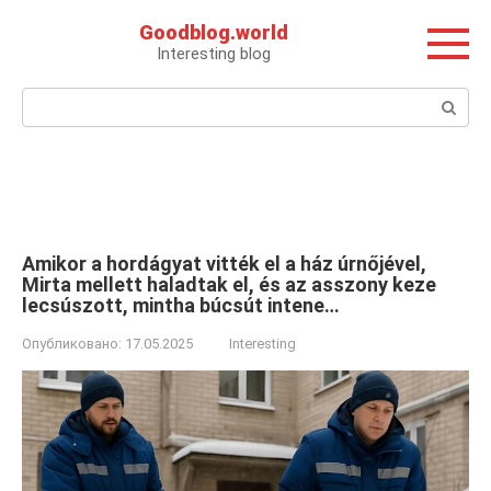
Перейти
Goodblog.world
к
Interesting blog
контенту
Поиск:
Amikor a hordágyat vitték el a ház úrnőjével,
Mirta mellett haladtak el, és az asszony keze
lecsúszott, mintha búcsút intene…
Опубликовано:
17.05.2025
Interesting