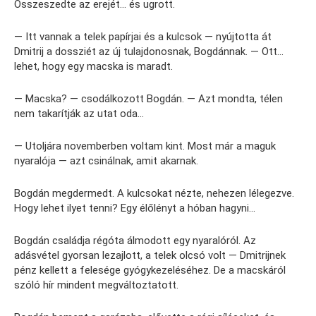
Összeszedte az erejét… és ugrott.
— Itt vannak a telek papírjai és a kulcsok — nyújtotta át
Dmitrij a dossziét az új tulajdonosnak, Bogdánnak. — Ott…
lehet, hogy egy macska is maradt.
— Macska? — csodálkozott Bogdán. — Azt mondta, télen
nem takarítják az utat oda…
— Utoljára novemberben voltam kint. Most már a maguk
nyaralója — azt csinálnak, amit akarnak.
Bogdán megdermedt. A kulcsokat nézte, nehezen lélegezve.
Hogy lehet ilyet tenni? Egy élőlényt a hóban hagyni…
Bogdán családja régóta álmodott egy nyaralóról. Az
adásvétel gyorsan lezajlott, a telek olcsó volt — Dmitrijnek
pénz kellett a felesége gyógykezeléséhez. De a macskáról
szóló hír mindent megváltoztatott.