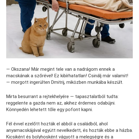
— Okszana! Már megint tele van a nadrágom ennek a
macskának a szőrével! Ez kibírhatatlan! Csinálj már valamit!
— morgott ingerülten Dmitrij, miközben munkába készült.
Mirta besurrant a rejtekhelyére — tapasztalatból tudta:
reggelente a gazda nem az, akihez érdemes odabújni.
Könnyedén lehetett tőle egy pofont kapni.
Fél évvel ezelőtt hozták el abból a családból, ahol
anyamacskájával együtt nevelkedett, és hozták ebbe a házba.
Kicsiként és bolyhosként vágyott a melegségre és a