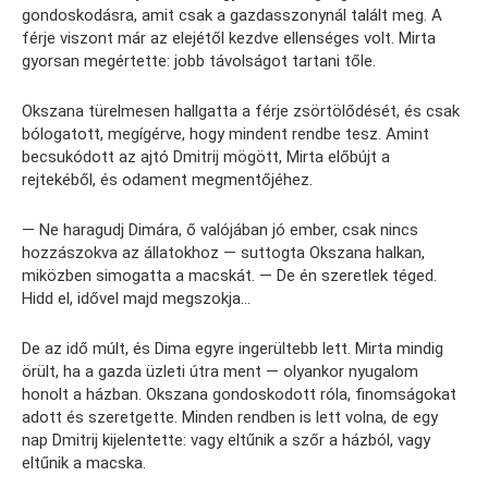
gondoskodásra, amit csak a gazdasszonynál talált meg. A
férje viszont már az elejétől kezdve ellenséges volt. Mirta
gyorsan megértette: jobb távolságot tartani tőle.
Okszana türelmesen hallgatta a férje zsörtölődését, és csak
bólogatott, megígérve, hogy mindent rendbe tesz. Amint
becsukódott az ajtó Dmitrij mögött, Mirta előbújt a
rejtekéből, és odament megmentőjéhez.
— Ne haragudj Dimára, ő valójában jó ember, csak nincs
hozzászokva az állatokhoz — suttogta Okszana halkan,
miközben simogatta a macskát. — De én szeretlek téged.
Hidd el, idővel majd megszokja…
De az idő múlt, és Dima egyre ingerültebb lett. Mirta mindig
örült, ha a gazda üzleti útra ment — olyankor nyugalom
honolt a házban. Okszana gondoskodott róla, finomságokat
adott és szeretgette. Minden rendben is lett volna, de egy
nap Dmitrij kijelentette: vagy eltűnik a szőr a házból, vagy
eltűnik a macska.