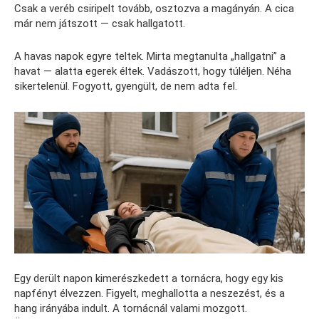
Csak a veréb csiripelt tovább, osztozva a magányán. A cica
már nem játszott — csak hallgatott.
A havas napok egyre teltek. Mirta megtanulta „hallgatni” a
havat — alatta egerek éltek. Vadászott, hogy túléljen. Néha
sikertelenül. Fogyott, gyengült, de nem adta fel.
Egy derült napon kimerészkedett a tornácra, hogy egy kis
napfényt élvezzen. Figyelt, meghallotta a neszezést, és a
hang irányába indult. A tornácnál valami mozgott.