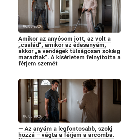
06.08.2026
Amikor az anyósom jött, az volt a
„család”, amikor az édesanyám,
akkor „a vendégek túlságosan sokáig
maradtak”. A kísérletem felnyitotta a
férjem szemét
06.08.2026
— Az anyám a legfontosabb, szokj
hozzá – vágta a férjem a arcomba.